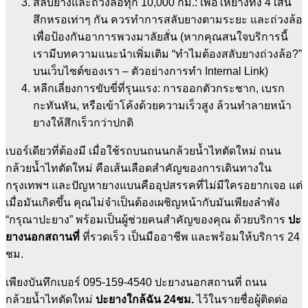
สลับยางและถ่วงล้อทุก 10,000 กม.: เพื่อให้ยางทั้ง 4 เส้น
สึกหรอเท่าๆ กัน ควรทำการสลับยางตามระยะ และถ่วงล้อ
เพื่อป้องกันอาการพวงมาลัยสั่น (หากคุณสนใจบริการนี้
เรามีบทความแนะนำเพิ่มเติม “ทำไมต้องสลับยางถ่วงล้อ?”
บนเว็บไซต์ของเรา – ตัวอย่างการทำ Internal Link)
หลีกเลี่ยงการขับขี่ที่รุนแรง: การออกตัวกระชาก, เบรก
กะทันหัน, หรือเข้าโค้งด้วยความเร็วสูง ล้วนทำลายหน้า
ยางให้สึกเร็วกว่าปกติ
เบอร์เดียวที่ต้องมี เมื่อใช้รถบนถนนกล้วยน้ำไทตัดใหม่ ถนน
กล้วยน้ำไทตัดใหม่ คือเส้นเลือดสำคัญของการเดินทางใน
กรุงเทพฯ และปัญหายางแบนคืออุปสรรคที่ไม่มีใครอยากเจอ แต่
เมื่อมันเกิดขึ้น คุณไม่จำเป็นต้องเผชิญหน้ากับมันเพียงลำพัง
“กรุณาปะยาง” พร้อมเป็นผู้ช่วยคนสำคัญของคุณ ด้วยบริการ
ปะ
ยางนอกสถานที่
ที่รวดเร็ว เป็นมืออาชีพ และพร้อมให้บริการ 24
ชม.
เพียงบันทึกเบอร์ 095-159-4540 ปะยางนอกสถานที่ ถนน
กล้วยน้ำไทตัดใหม่
ปะยางใกล้ฉัน 24ชม.
ไว้ในรายชื่อผู้ติดต่อ