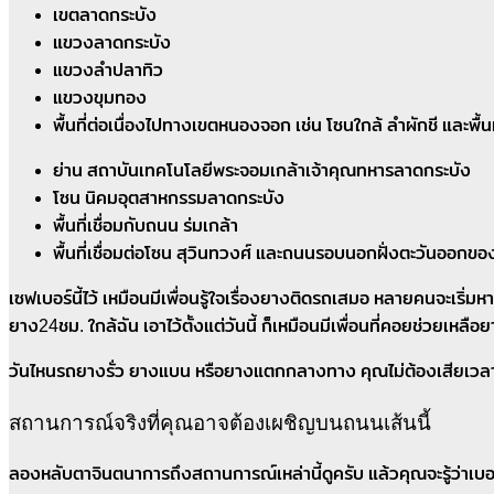
เขตลาดกระบัง
แขวงลาดกระบัง
แขวงลำปลาทิว
แขวงขุมทอง
พื้นที่ต่อเนื่องไปทางเขตหนองจอก เช่น โซนใกล้ ลำผักชี และพื้
ย่าน สถาบันเทคโนโลยีพระจอมเกล้าเจ้าคุณทหารลาดกระบัง
โซน นิคมอุตสาหกรรมลาดกระบัง
พื้นที่เชื่อมกับถนน ร่มเกล้า
พื้นที่เชื่อมต่อโซน สุวินทวงศ์ และถนนรอบนอกฝั่งตะวันออกข
เซฟเบอร์นี้ไว้ เหมือนมีเพื่อนรู้ใจเรื่องยางติดรถเสมอ หลายคนจะเร
ยาง24ชม. ใกล้ฉัน เอาไว้ตั้งแต่วันนี้ ก็เหมือนมีเพื่อนที่คอยช่วยเหลือ
วันไหนรถยางรั่ว ยางแบน หรือยางแตกกลางทาง คุณไม่ต้องเสียเวลาคิ
สถานการณ์จริงที่คุณอาจต้องเผชิญบนถนนเส้นนี้
ลองหลับตาจินตนาการถึงสถานการณ์เหล่านี้ดูครับ แล้วคุณจะรู้ว่าเบอ