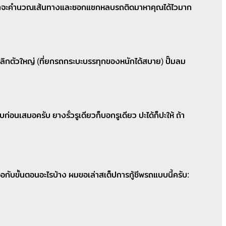
ดนึง” เขาจะคำนวณเส้นทางและซอกแซกหลบรถติดมาหาคุณได้ไวมาก
รอลิกตัวใหญ่ (ที่ยกรถกระบะบรรทุกของหนักได้สบาย) ปั๊มลม
่อนเสมอครับ ยางรั่วรูเดียวก็บอกรูเดียว ปะได้ก็ปะให้ ถ้า
กับขั้นตอนอะไรบ้าง ผมขอเล่าสเต็ปการกู้ชีพรถแบบนี้ครับ: