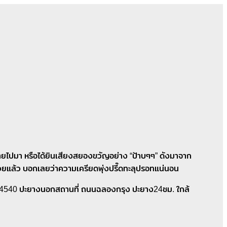
 ส่ายไปมา หรือได้ยินเสียงสยองขวัญอย่าง “ป้าบๆๆ” ดังมาจาก
ด้วยแล้ว บอกเลยว่าความเครียดพุ่งปรี๊ดทะลุปรอทแน่นอน
-159-4540 ปะยางนอกสถานที่ ถนนฉลองกรุง ปะยาง24ชม. ใกล้