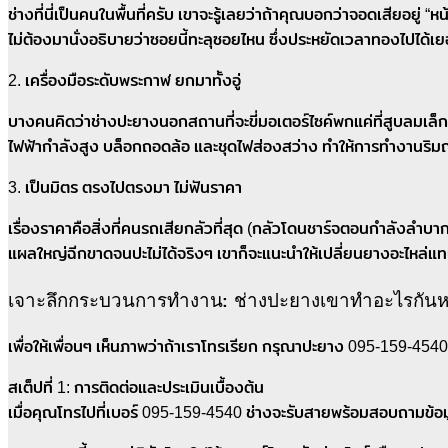
ช่างที่นี่เป็นคนในพื้นที่ครับ เขาจะรู้เลยว่าถ้าคุณบอกว่าจอดเสีย
ไม่ต้องมานั่งอธิบายว่าซอยนี้ทะลุซอยไหน ซึ่งประหยัดเวลาทองไปได้เย
2. เครื่องมือระดับพระกาฬ ยกมาทั้งอู่
บางคนคิดว่าช่างปะยางนอกสถานที่จะขี่มอเตอร์ไซค์พกแค่ที่สูบลมเล็กๆ
ไฟฟ้ากำลังสูง บล็อกถอดล้อ และชุดไฟส่องสว่าง ทำให้การทำงานริ
3. เป็นมิตร ตรงไปตรงมา ไม่ฟันราคา
เรื่องราคาคือสิ่งที่คนรถเสียกลัวที่สุด (กลัวโดนชาร์จตอนกำลังลำบาก
แผลใหญ่ฉีกขาดจนปะไม่ได้จริงๆ เขาก็จะแนะนำให้เปลี่ยนยางอะไหล่แท
เจาะลึกกระบวนการทำงาน: ช่างปะยางเขาทำอะไรกันห
เพื่อให้เพื่อนๆ เห็นภาพว่าถ้าเราโทรเรียก กรุณาปะยาง 095-159-45
สเต็ปที่ 1: การติดต่อและประเมินเบื้องต้น
เมื่อคุณโทรไปที่เบอร์ 095-159-4540 ช่างจะรับสายพร้อมสอบถามข้อม