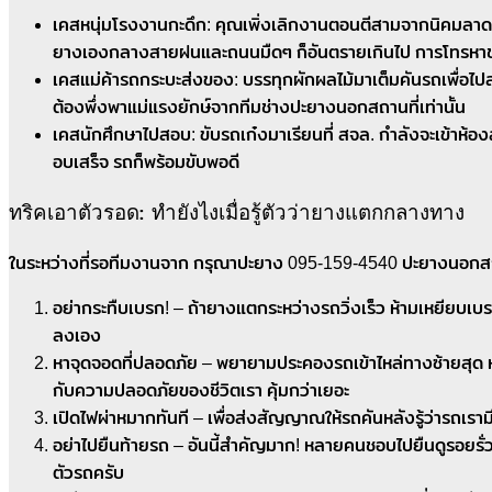
เคสหนุ่มโรงงานกะดึก: คุณเพิ่งเลิกงานตอนตีสามจากนิคมลา
ยางเองกลางสายฝนและถนนมืดๆ ก็อันตรายเกินไป การโทรหาช่าง
เคสแม่ค้ารถกระบะส่งของ: บรรทุกผักผลไม้มาเต็มคันรถเพื่อไป
ต้องพึ่งพาแม่แรงยักษ์จากทีมช่างปะยางนอกสถานที่เท่านั้น
เคสนักศึกษาไปสอบ: ขับรถเก๋งมาเรียนที่ สจล. กำลังจะเข้าห้อง
อบเสร็จ รถก็พร้อมขับพอดี
ทริคเอาตัวรอด: ทำยังไงเมื่อรู้ตัวว่ายางแตกกลางทาง
ในระหว่างที่รอทีมงานจาก กรุณาปะยาง 095-159-4540 ปะยางนอกสถาน
อย่ากระทืบเบรก! – ถ้ายางแตกระหว่างรถวิ่งเร็ว ห้ามเหยียบเบ
ลงเอง
หาจุดจอดที่ปลอดภัย – พยายามประคองรถเข้าไหล่ทางซ้ายสุด หรือ
กับความปลอดภัยของชีวิตเรา คุ้มกว่าเยอะ
เปิดไฟผ่าหมากทันที – เพื่อส่งสัญญาณให้รถคันหลังรู้ว่ารถเราม
อย่าไปยืนท้ายรถ – อันนี้สำคัญมาก! หลายคนชอบไปยืนดูรอยรั่วท
ตัวรถครับ