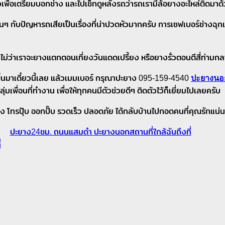
พื่อเตรียมบอกช่าง และไปเช็กดูหลังรถว่ารถเรามีล้อยางอะไหล่ติดมาด้วย
ๆ กับปัญหารถเสียเป็นเรื่องที่น่าปวดหัวมากครับ การเซฟเบอร์ช่างฉุกเฉิ
ู้ว่า ไม่ว่าเราจะยางแตกตอนเที่ยงวันแดดเปรี้ยง หรือยางรั่วตอนตีสี่ท
ปะยางนอ
ขึ้นมาเดี๋ยวนี้เลย แล้วเมมเบอร์ กรุณาปะยาง 095-159-4540
มเพื่อนที่ทำงาน เพื่อให้ทุกคนมีตัวช่วยดีๆ ติดตัวไว้ก็เยี่ยมไปเลยครับ
ุง โทรปุ๊บ ออกปั๊บ รวดเร็ว ปลอดภัย ได้กลับบ้านไปกอดคนที่คุณรักแน่
ปะยาง24ชม. ถนนแสมดำ ปะยางนอกสถานที่ใกล้ฉันถึงที่
่