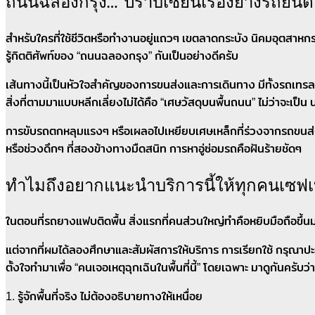
ถนนฉลองกรุง… ปราบเซียนเรื่องยางรถยนต์
สำหรับใครที่ใช้ชีวิตหรือทำงานอยู่แถวๆ เขตลาดกระบัง นิคมอุตสาห
รู้กิตติศัพท์ของ “ถนนฉลองกรุง” กันเป็นอย่างดีครับ
เส้นทางนี้เป็นหัวใจสำคัญของการขนส่งและการเดินทาง มีทั้งรถเทรลเ
สิ่งที่ตามมาแบบหลีกเลี่ยงไม่ได้คือ “เศษวัสดุบนพื้นถนน” ไม่ว่าจะเป็
การขับรถตกหลุมแรงๆ หรือเผลอไปเหยียบเศษเหล็กที่ร่วงจากรถขนส่
หรือช่วงดึกๆ ที่สองข้างทางมืดสนิท การหาอู่ซ่อมรถคือฝันร้ายชัดๆ
ทำไมถึงอยากแนะนำบริการนี้ให้ทุกคนเซฟเบ
ในตอนที่รถยางแฟบติดพื้น สิ่งแรกที่คนส่วนใหญ่ทำคือหยิบมือถือขึ้นมา
แต่จากที่ผมได้ลองศึกษาและสัมผัสการให้บริการ การเรียกใช้ กรุณาป
ตั้งใจทำมาเพื่อ “คนเจอเหตุฉุกเฉินในพื้นที่นี้” โดยเฉพาะ มาดูกันครับว่
1. รู้จักพื้นที่จริง ไม่ต้องอธิบายทางให้เหนื่อย