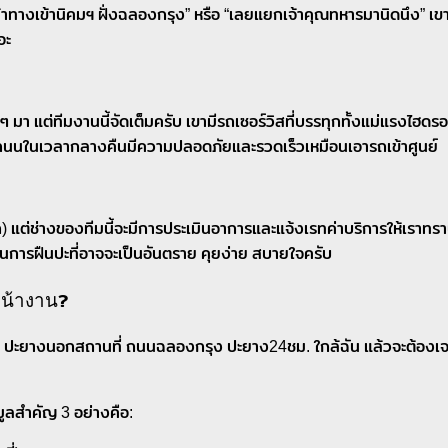
อยู่ “หน้าทางเข้านิคมฯ ฝั่งฉลองกรุง” หรือ “เลยแยกเจ้าคุณทหารมานิ
อะ
 มา แต่ทีมงานนี้จัดเต็มครับ เขามีรถเซอร์วิสที่บรรทุกทั้งแม่แรงไฮด
มถนนในเวลากลางคืนมีความปลอดภัยและรวดเร็วเหมือนเอารถเข้าศูนย์
) แต่ช่างของทีมนี้จะมีการประเมินอาการและแจ้งเรทค่าบริการให้เราทราบก
นการฝืนปะที่อาจจะเป็นอันตราย คุยง่าย สบายใจครับ
น้างาน?
40 ปะยางนอกสถานที่ ถนนฉลองกรุง ปะยาง24ชม. ใกล้ฉัน แล้วจะต้องเจอ
ูลสำคัญ 3 อย่างคือ: