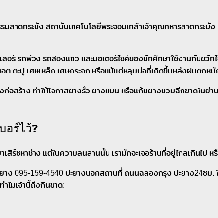
กรรมลาดกระบัง สถาบันเทคโนโลยีพระจอมเกล้าเจ้าคุณทหารลาดกระบัง (ส
ลอร์ รถพ่วง รถสองแถว และมอเตอร์ไซค์ของนักศึกษาใช้งานกันขวักไขว่
น นอต ตะปู เศษเหล็ก เศษกระจก หรือแม้แต่หลุมบ่อที่เกิดขึ้นหลังฝนตกหน
งก่อสร้าง ทำให้โอกาสยางรั่ว ยางแบน หรือแก้มยางบวมฉีกขาดในย่า
อร์ไว้?
เสิร์ชหาช่าง แต่ในความลนลานนั้น เรามักจะเจอร้านที่อยู่ไกลเกินไป หรื
ะยาง 095-159-4540 ปะยางนอกสถานที่ ถนนฉลองกรุง ปะยาง24ชม. ใกล้ฉัน
าทำไมเจ้านี้ถึงกินขาด: