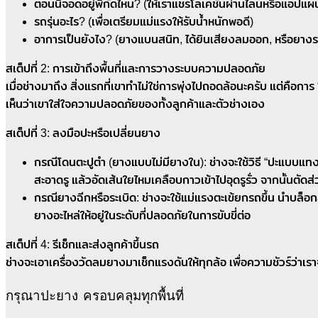
ตอนนี้จอดอยู่พิกัดไหน? (ให้เราแชร์โลเคชันผ่านไลน์หรือแอปแผนท
รถรุ่นอะไร? (เพื่อเตรียมแม่แรงให้รับน้ำหนักพอดี)
อาการเป็นยังไง? (ยางแบนสนิท, ได้ยินเสียงลมออก, หรือยางระ
สเต็ปที่ 2: การเข้าถึงพื้นที่และการวางระบบความปลอดภัย
เมื่อช่างมาถึง สิ่งแรกที่เขาทำไม่ใช่การพุ่งไปถอดล้อนะครับ แต่คื
เห็นว่าเขาใส่ใจความปลอดภัยของทั้งลูกค้าและตัวช่างเอง
สเต็ปที่ 3: ลงมือปะหรือเปลี่ยนยาง
กรณีโดนตะปูตำ (ยางแบบไม่มียางใน): ช่างจะใช้วิธี “ปะแบบแทง
สะอาดรู แล้วอัดเส้นใยไหมเคลือบกาวเข้าไปอุดรูรั่ว จากนั้นตัดส่ว
กรณียางฉีกหรือระเบิด: ช่างจะใช้แม่แรงตะเข้ยกรถขึ้น นำบล็อ
ยางอะไหล่ให้อยู่ในระดับที่ปลอดภัยในการขับขี่ต่อ
สเต็ปที่ 4: รีเช็กและส่งลูกค้าขึ้นรถ
ช่างจะเอาเครื่องวัดลมยางมาเช็กแรงดันให้ทุกล้อ เพื่อความชัวร์ว่าเรา
กรุณาปะยาง ครอบคลุมทุกพื้นที่