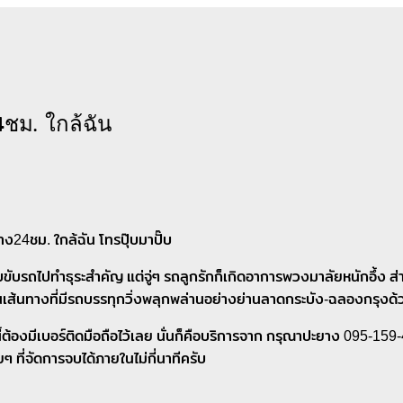
ชม. ใกล้ฉัน
4ชม. ใกล้ฉัน โทรปุ๊บมาปั๊บ
รีบขับรถไปทำธุระสำคัญ แต่จู่ๆ รถลูกรักก็เกิดอาการพวงมาลัยหนักอึ้ง
ิดบนเส้นทางที่มีรถบรรทุกวิ่งพลุกพล่านอย่างย่านลาดกระบัง-ฉลองกรุง
นี้ต้องมีเบอร์ติดมือถือไว้เลย นั่นก็คือบริการจาก กรุณาปะยาง 095
ๆ ที่จัดการจบได้ภายในไม่กี่นาทีครับ