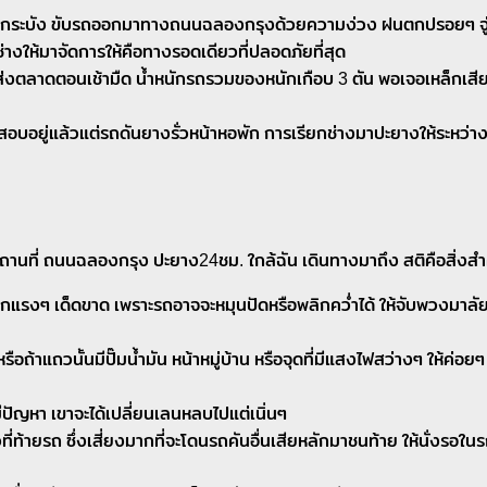
ดกระบัง ขับรถออกมาทางถนนฉลองกรุงด้วยความง่วง ฝนตกปรอยๆ จู่ๆ 
ให้มาจัดการให้คือทางรอดเดียวที่ปลอดภัยที่สุด
ส่งตลาดตอนเช้ามืด น้ำหนักรถรวมของหนักเกือบ 3 ตัน พอเจอเหล็กเสีย
สอบอยู่แล้วแต่รถดันยางรั่วหน้าหอพัก การเรียกช่างมาปะยางให้ระหว่าง
ที่ ถนนฉลองกรุง ปะยาง24ชม. ใกล้ฉัน เดินทางมาถึง สติคือสิ่งสำคั
รกแรงๆ เด็ดขาด เพราะรถอาจจะหมุนปัดหรือพลิกคว่ำได้ ให้จับพวงมาลัยใ
ถ้าแถวนั้นมีปั๊มน้ำมัน หน้าหมู่บ้าน หรือจุดที่มีแสงไฟสว่างๆ ให้ค่อ
ีปัญหา เขาจะได้เปลี่ยนเลนหลบไปแต่เนิ่นๆ
ี่ท้ายรถ ซึ่งเสี่ยงมากที่จะโดนรถคันอื่นเสียหลักมาชนท้าย ให้นั่งรอ