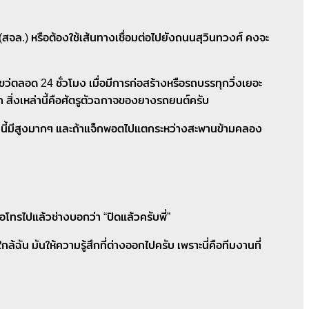
จล.) หรือต้องใช้เส้นทางเชื่อมต่อไปยังถนนสุวินทวงศ์ คงจะ
ตลอด 24 ชั่วโมง เมื่อมีการก่อสร้างหรือรถบรรทุกวิ่งเยอะ
ัก สิ่งเหล่านี้คือศัตรูตัวฉกาจของยางรถยนต์ครับ
นนี้มีสูงมากๆ และถ้าแจ็กพอตไปแตกระหว่างสะพานข้ามคลอง
อโทรไปแล้วช่างบอกว่า “ปิดแล้วครับพี่”
 มันให้ความรู้สึกที่ต่างออกไปครับ เพราะนี่คือทีมงานที่