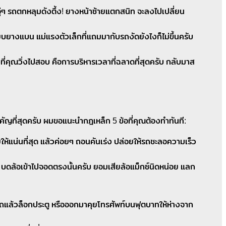
รถตกหลุมดังตึ้ง! ยางหน้าซ้ายแตกสนิท จะลงไปเปลี่ยน
บยางแบน แม่แรงตัวเล็กที่แถมมากับรถงัดยังไงก็ไม่ขึ้นครับ
ที่คุณวิ่งไปสอบ คือการบริหารเวลาที่ฉลาดที่สุดครับ กลับมาส
ญที่สุดครับ ผมขอแนะนำกฎเหล็ก 5 ข้อที่คุณต้องทำทันที:
ห้แน่นที่สุด แล้วค่อยๆ ถอนคันเร่ง ปล่อยให้รถชะลอความเร็ว
ยๆ บดล้อเข้าไปจอดตรงนั้นครับ ยอมเสียล้อแม็กซ์นิดหน่อย แลก
ในรถแล้วล็อกประตู หรือออกมาคุยโทรศัพท์บนฟุตบาทให้ห่างจาก