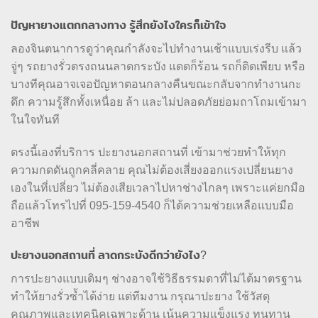
ปัญหายางแตกกลางทาง รู้สึกยังไงใครก็เข้าใจ
ลองจินตนาการดูว่าคุณกำลังจะไปทำงานเช้าแบบเร่งรีบ แล้ว
จู่ๆ รถยางรั่วตรงถนนลาดกระบัง แดดก็ร้อน รถก็ติดเพียบ หรือ
บางทีคุณอาจเจอปัญหาตอนกลางคืนขณะกลับจากทำงานกะ
ดึก ความรู้สึกทั้งเหนื่อย ล้า และไม่ปลอดภัยย่อมถาโถมเข้ามา
ในใจทันที
ตรงนี้เองที่บริการ ปะยางนอกสถานที่ เข้ามาช่วยทำให้ทุก
ความกดดันถูกคลี่คลาย คุณไม่ต้องเสี่ยงออกแรงเปลี่ยนยาง
เองในที่เปลี่ยว ไม่ต้องเสียเวลาไปหาช่างไกลๆ เพราะแค่ยกมือ
ถือแล้วโทรไปที่ 095-159-4540 ก็ได้ความช่วยเหลือแบบมือ
อาชีพ
ปะยางนอกสถานที่ ลาดกระบังดีกว่ายังไง?
การปะยางแบบเดิมๆ ช่างอาจใช้วิธีธรรมดาที่ไม่ได้มาตรฐาน
ทำให้ยางรั่วซ้ำได้ง่าย แต่ทีมงาน กรุณาปะยาง ใช้วัสดุ
คุณภาพและเทคนิคเฉพาะด้าน เน้นความแข็งแรง ทนทาน