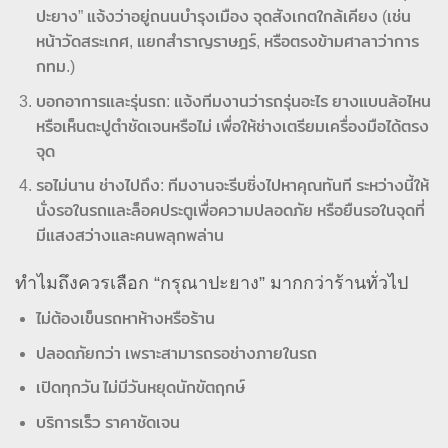
ปะยาง” แจ้งว่าอยู่ถนนบำรุงเมือง จุดสังเกตใกล้เคียง (เช่น
หน้าวัดสระเกศ, แยกสำราญราษฎร์, หรือตรงข้ามศาลาว่าการ
กทม.)
บอกอาการและรุ่นรถ: แจ้งทีมงานว่ารถรุ่นอะไร ยางแบนล้อไหน
หรือเห็นตะปูตำชัดเจนหรือไม่ เพื่อให้ช่างเตรียมเครื่องมือได้ตรง
จุด
รอไม่นาน ช่างไปถึง: ทีมงานจะรีบซิ่งไปหาคุณทันที ระหว่างนี้ให้
นั่งรอในรถและล็อคประตูเพื่อความปลอดภัย หรือยืนรอในจุดที่
มีแสงสว่างและคนพลุกพล่าน
ทำไมถึงควรเลือก “กรุณาปะยาง” มากกว่าร้านทั่วไป
ไม่ต้องเข็นรถหาห้างหรือร้าน
ปลอดภัยกว่า เพราะสามารถรอช่างภายในรถ
เปิดทุกวัน ไม่มีวันหยุดนักขัตฤกษ์
บริการเร็ว ราคาชัดเจน