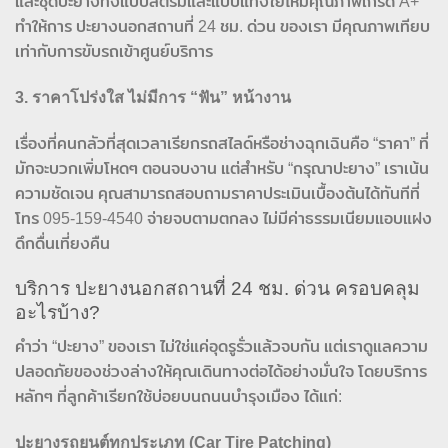
และชุดปะยางทั้งแบบสตรีมและแบบแทงใยไหมคุณภาพเกรด A+
ทำให้การ ปะยางนอกสถานที่ 24 ชม. ด่วน ของเรา มีคุณภาพเทียบ
เท่ากับการขับรถเข้าศูนย์บริการ
3. ราคาโปร่งใส ไม่มีการ “ฟัน” หน้างาน
เรื่องที่คนกลัวที่สุดเวลาเรียกรถสไลด์หรือช่างฉุกเฉินคือ “ราคา” ที่
มักจะบวกเพิ่มโหดๆ ตอนจบงาน แต่สำหรับ “กรุณาปะยาง” เราเน้น
ความชัดเจน คุณสามารถสอบถามราคาประเมินเบื้องต้นได้ทันทีที่
โทร 095-159-4540 จ่ายจบตามตกลง ไม่มีค่าธรรมเนียมแอบแฝง
ดึกดื่นเที่ยงคืน
บริการ ปะยางนอกสถานที่ 24 ชม. ด่วน ครอบคลุม
อะไรบ้าง?
คำว่า “ปะยาง” ของเรา ไม่ใช่แค่อุดรูรั่วแล้วจบกัน แต่เราดูแลความ
ปลอดภัยของช่วงล่างให้คุณเดินทางต่อได้อย่างมั่นใจ โดยบริการ
หลักๆ ที่ลูกค้าเรียกใช้บ่อยบนถนนบำรุงเมือง ได้แก่:
ปะยางรถยนต์ทุกประเภท (Car Tire Patching)