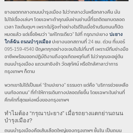
ยางแตกกลางถนนบำรุงเมือง ไม่ว่ากลางวันหรือกลางคืน มัน
ไม่ใช่เรื่องเล่นๆ โดยเฉพาะถ้าคุณขับผ่านย่านนี้ที่รถติดแทบตลอด
เวลา ใจเต้นตุบๆ เพราะไม่รู้จะทำอย่างไรดีในเมื่อร้านริมถนนก็ปิด
หมดแล้ว แต่เชื่อไหมว่า “แค่โทรเดียว” ไปที่ กรุณาปะยาง
ปะยาง
ใกล้ฉัน ถนนบำรุงเมือง
ปะยางนอกสถานที่ 24 ชม. ด่วน​ ที่เบอร์
095‑159‑4540 ปัญหาทุกอย่างจะจบในไม่กี่นาที เพราะมีทีมช่างมือ
อาชีพพร้อมออกปฏิบัติงานถึงจุดเกิดเหตุทันที ไม่ว่าคุณจะอยู่ต้น
ถนนบำรุงเมือง แถวเสาชิงช้า วัดสุทัศน์ หรือใกล้ศาลาว่าการ
กรุงเทพฯ ก็ตาม
พวกเขาไม่ได้เป็นแค่ “ร้านปะยาง” ธรรมดา แต่คือ “บริการช่วยเหลือ
บนท้องถนน” ที่ทำให้การเดินทางปลอดภัยขึ้น โดยเฉพาะในย่านที่
คึกคักที่สุดแห่งหนึ่งของกรุงเทพฯ
ทำไมต้อง “กรุณาปะยาง” เมื่อรถยางแตกย่านถนน
บำรุงเมือง?
ถนนบำรุงเมืองคือเส้นเลือดใหญ่ของกรุงเทพฯ ชั้นใน เป็นถนน