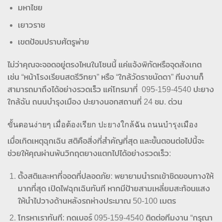
มหาไชย
เยาวราช
เขตป้อมปราบศัตรูพ่าย
ไม่ว่าคุณจะจอดอยู่ตรงไหนในโซนนี้ แค่แจ้งพิกัดหรือจุดสังเกต
เช่น “หน้าโรงเรียนสตรีวิทยา” หรือ “ใกล้วัดราชนัดดา” ทีมงานก็
สามารถมาถึงได้อย่างรวดเร็ว แค่โทรมาที่ 095‑159‑4540 ปะยาง
ใกล้ฉัน ถนนบำรุงเมือง ปะยางนอกสถานที่ 24 ชม. ด่วน
ขั้นตอนง่ายๆ เมื่อต้องเรียก ปะยางใกล้ฉัน ถนนบำรุงเมือง
เมื่อเกิดเหตุฉุกเฉิน สติคือสิ่งที่สำคัญที่สุด และขั้นตอนต่อไปนี้จะ
ช่วยให้คุณผ่านพ้นวิกฤตยางแตกไปได้อย่างรวดเร็ว:
ตั้งสติและหาที่จอดที่ปลอดภัย: พยายามนำรถเข้าชิดขอบทางให้
มากที่สุด เปิดไฟฉุกเฉินทันที หากมีป้ายสามเหลี่ยมสะท้อนแสง
ให้นำไปวางด้านหลังรถห่างประมาณ 50-100 เมตร
โทรหาเราทันที: กดเบอร์ 095-159-4540 ติดต่อทีมงาน “กรุณา