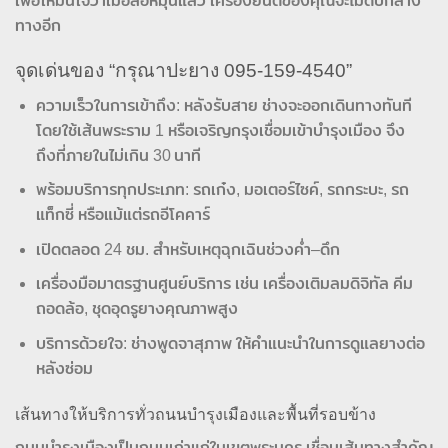
เพื่อให้มั่นใจว่าเมื่อล้อหมุนแล้ว เครื่องยนต์ของคุณจะไม่ดับกลาง
ทางอีก
จุดเด่นของ “กรุณาปะยาง 095‑159‑4540”
ความเร็วในการเข้าถึง: หลังรับสาย ช่างจะออกเดินทางทันที
โดยใช้เส้นพระราม 1 หรือเจริญกรุงเชื่อมเข้าบำรุงเมือง จึง
ถึงที่ภายในไม่เกิน 30 นาที
พร้อมบริการทุกประเภท: รถเก๋ง, มอเตอร์ไซค์, รถกระบะ, รถ
แท็กซี่ หรือแม้แต่รถอีโคคาร์
เปิดตลอด 24 ชม. สำหรับเหตุฉุกเฉินช่วงค่ำ–ดึก
เครื่องมือมาตรฐานศูนย์บริการ เช่น เครื่องเติมลมดิจิทัล คีม
ถอดล้อ, ชุดอุดรูยางคุณภาพสูง
บริการด้วยใจ: ช่างพูดจาสุภาพ ให้คำแนะนำในการดูแลยางต่อ
หลังซ่อม
เส้นทางให้บริการทั่วถนนบำรุงเมืองและพื้นที่รอบข้าง
ถนนบำรุงเมืองเป็นถนนเก่าแก่ในเขตพระนคร เชื่อมเส้นทางสำคัญ