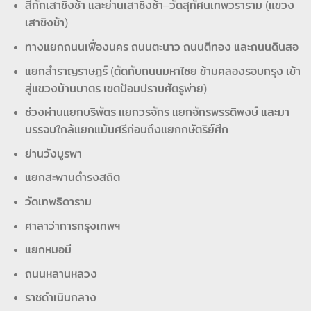
สี่กั๊กเสาชิงช้า และย่านเสาชิงช้า–วัดสุทัศนเทพวราราม (แขวง
เสาชิงช้า)
ทางแยกถนนเฟื่องนคร ถนนตะนาว ถนนตีทอง และถนนดินสอ
แยกสำราญราษฎร์ (ตัดกับถนนมหาไชย ข้ามคลองรอบกรุง เข้า
สู่แขวงบ้านบาตร เขตป้อมปราบศัตรูพ่าย)
ช่วงผ่านแยกบริพัตร แยกวรจักร แยกจักรพรรดิพงษ์ และมา
บรรจบใกล้แยกแม้นศรีก่อนถึงแยกกษัตริย์ศึก
ย่านวังบูรพา
แยกสะพานดำรงสถิต
วัดเทพธิดาราม
ศาลาว่าการกรุงเทพฯ
แยกหมอมี
ถนนหลานหลวง
ราชดำเนินกลาง