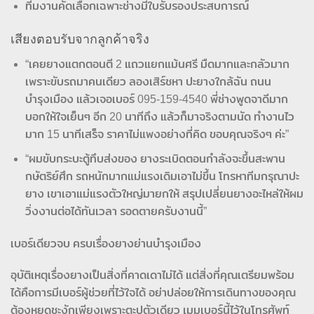
ทีมงานคัดเลือกเฉพาะช่างมีใบรับรองประสบการณ์
เสียงตอบรับจากลูกค้าจริง
“เคยยางแตกตอนตี 2 แถวแยกแม้นศรี มืดมากและกลัวมาก
เพราะขับรถมาคนเดียว ลองเสิร์ชหา ปะยางใกล้ฉัน ถนน
บำรุงเมือง แล้วเจอเบอร์ 095-159-4540 พี่ช่างพูดจาดีมาก
บอกให้ใจเย็นๆ อีก 20 นาทีถึง แล้วก็มาจริงตามนัด ทำงานไว
มาก 15 นาทีเสร็จ ราคาไม่แพงอย่างที่คิด ขอบคุณจริงๆ ค่ะ”
“ผมขับกระบะตู้ทึบส่งของ ยางระเบิดตอนกำลังจะขึ้นสะพาน
กษัตริย์ศึก รถหนักมากแม่แรงเดิมเอาไม่ขึ้น โทรหาทีมกรุณาปะ
ยาง เขาเอาแม่แรงตัวใหญ่มายกให้ สรุปเปลี่ยนยางอะไหล่ให้ผม
วิ่งงานต่อได้ทันเวลา รอดตายครับงานนี้”
เบอร์เดียวจบ ครบเรื่องยางย่านบำรุงเมือง
อุบัติเหตุเรื่องยางเป็นสิ่งที่คาดเดาไม่ได้ แต่สิ่งที่คุณเตรียมพร้อม
ได้คือการมีเบอร์ผู้ช่วยที่ไว้ใจได้ อย่าปล่อยให้การเดินทางของคุณ
ต้องหยุดชะงักเพียงเพราะตะปูตัวเดียว เมมเบอร์นี้ไว้ในโทรศัพท์