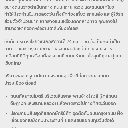
อย่างถนนราชดำเนินกลาง ถนนหลานหลวง และถนนมหาไชย
ทำให้มีรถผ่านไปมาตลอดวัน ทั้งนักท่องเที่ยว รถขนส่ง และผู้ใช้รถ
ส่วนตัวจำนวนมาก หากยางแบนหรือแตกกลางทาง คุณอาจไม่
สามารถหาที่จอดหรือร้านใกล้เคียงได้เลย
ดังนั้น บริการ
ปะยางนอกสถานที่
24 ชม. ด่วน จึงเป็นสิ่งจำเป็น
มาก — และ “กรุณาปะยาง” พร้อมตอบโจทย์นี้ด้วยรถบริการ
เคลื่อนที่ที่มีทุกเครื่องมือครบ เหมือนยกร้านมายังจุดที่คุณอยู่แบบ
เรียลไทม์
บริการของ กรุณาปะยาง ครอบคลุมพื้นที่ทั้งหมดของถนน
บำรุงเมือง ตั้งแต่
ถนนกัลยาณไมตรี บริเวณสี่แยกสะพานช้างโรงสี (ใกล้ถนน
อัษฎางค์และสนามหลวง) แล้วพาดยาวไปทางทิศตะวันออก​
ปลายถนนสิ้นสุดที่แยกกษัตริย์ศึก จุดตัดกับถนนกรุงเกษม ฝั่ง
เชื่อมออกไปยังถนนพระรามที่ 1 และโซนแยกปทุมวันต่อได้​