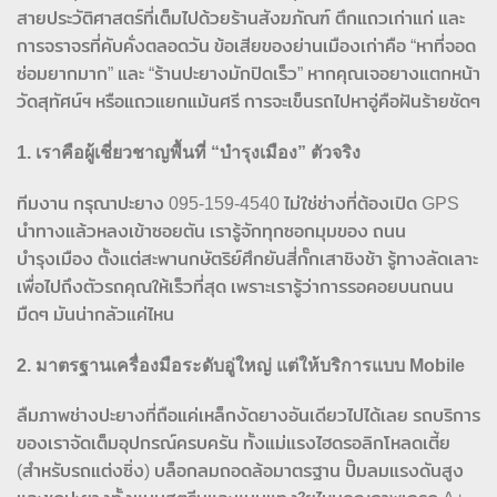
สายประวัติศาสตร์ที่เต็มไปด้วยร้านสังฆภัณฑ์ ตึกแถวเก่าแก่ และ
การจราจรที่คับคั่งตลอดวัน ข้อเสียของย่านเมืองเก่าคือ “หาที่จอด
ซ่อมยากมาก” และ “ร้านปะยางมักปิดเร็ว” หากคุณเจอยางแตกหน้า
วัดสุทัศน์ฯ หรือแถวแยกแม้นศรี การจะเข็นรถไปหาอู่คือฝันร้ายชัดๆ
1. เราคือผู้เชี่ยวชาญพื้นที่ “บำรุงเมือง” ตัวจริง
ทีมงาน กรุณาปะยาง 095-159-4540 ไม่ใช่ช่างที่ต้องเปิด GPS
นำทางแล้วหลงเข้าซอยตัน เรารู้จักทุกซอกมุมของ ถนน
บำรุงเมือง ตั้งแต่สะพานกษัตริย์ศึกยันสี่กั๊กเสาชิงช้า รู้ทางลัดเลาะ
เพื่อไปถึงตัวรถคุณให้เร็วที่สุด เพราะเรารู้ว่าการรอคอยบนถนน
มืดๆ มันน่ากลัวแค่ไหน
2. มาตรฐานเครื่องมือระดับอู่ใหญ่ แต่ให้บริการแบบ Mobile
ลืมภาพช่างปะยางที่ถือแค่เหล็กงัดยางอันเดียวไปได้เลย รถบริการ
ของเราจัดเต็มอุปกรณ์ครบครัน ทั้งแม่แรงไฮดรอลิกโหลดเตี้ย
(สำหรับรถแต่งซิ่ง) บล็อกลมถอดล้อมาตรฐาน ปั๊มลมแรงดันสูง