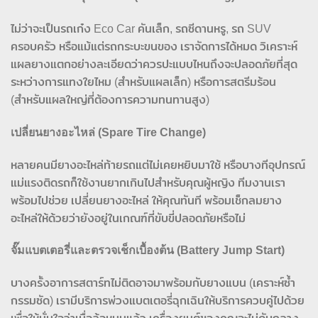
ไม่ว่าจะเป็นรถเก๋ง Eco Car คันเล็ก, รถซีดานหรู, รถ SUV
ครอบครัว หรือแม้แต่รถกระบะขนของ เราจัดการได้หมด วิเคราะห์
แผลยางแตกอย่างละเอียดว่าควรปะแบบไหนถึงจะปลอดภัยที่สุด
ระหว่างการแทงใยไหม (สำหรับแผลเล็ก) หรือการสตรีมร้อน
(สำหรับแผลใหญ่ที่ต้องการความทนทานสูง)
เปลี่ยนยางอะไหล่ (Spare Tire Change)
หลายคนมียางอะไหล่ท้ายรถแต่ไม่เคยหยิบมาใช้ หรือบางทีอุปกรณ์
แม่แรงติดรถก็ใช้งานยากเกินไปสำหรับคุณผู้หญิง ทีมงานเรา
พร้อมไปช่วย เปลี่ยนยางอะไหล่ ให้คุณทันที พร้อมเช็กลมยาง
อะไหล่ให้ด้วยว่ายังอยู่ในเกณฑ์ที่ขับขี่ปลอดภัยหรือไม่
จั๊มแบตเตอรี่และตรวจเช็กเบื้องต้น (Battery Jump Start)
บางครั้งอาการสตาร์ทไม่ติดอาจมาพร้อมกับยางแบน (เคราะห์ซ้ำ
กรรมซัด) เรามีบริการพ่วงแบตเตอรี่ฉุกเฉินให้บริการควบคู่ไปด้วย