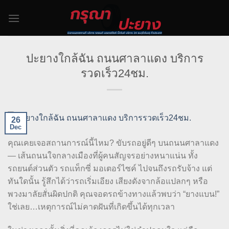
Skip
to
content
ปะยางใกล้ฉัน ถนนศาลาแดง บริการ
รวดเร็ว24ชม.
26
Dec
คุณเคยเจอสถานการณ์นี้ไหม? ขับรถอยู่ดีๆ บนถนนศาลาแดง
— เส้นถนนใจกลางเมืองที่ผู้คนสัญจรอย่างหนาแน่น ทั้ง
รถยนต์ส่วนตัว รถแท็กซี่ มอเตอร์ไซค์ ไปจนถึงรถรับจ้าง แต่
ทันใดนั้น รู้สึกได้ว่ารถเริ่มเอียง เสียงดังจากล้อแปลกๆ หรือ
พวงมาลัยสั่นผิดปกติ คุณจอดรถข้างทางแล้วพบว่า “ยางแบน!”
ใช่เลย…เหตุการณ์ไม่คาดฝันที่เกิดขึ้นได้ทุกเวลา