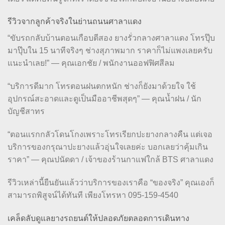
รีวิวจากลูกค้าจริงในย่านถนนศาลาแดง
“ขับรถกลับบ้านตอนเกือบตีสอง ยางรั่วกลางศาลาแดง โทรปุ๊บ
มาปุ๊บใน 15 นาทีจริงๆ ช่างสุภาพมาก ราคาก็ไม่แพงเลยครับ
แนะนำเลย!” — คุณเอกชัย / พนักงานออฟฟิศสีลม
“บริการดีมาก โทรตอนฝนตกหนัก ช่างก็ยังมาด้วยใจ ใช้
อุปกรณ์สะอาดและดูเป็นมืออาชีพสุดๆ” — คุณน้ำฝน / นัก
บัญชีสาทร
“ตอนแรกกลัวโดนโกงเพราะโทรเรียกปะยางกลางคืน แต่เจอ
บริการของกรุณาปะยางแล้วอุ่นใจเลยค่ะ บอกเลยว่าคุ้มเกิน
ราคา” — คุณปนัดดา / เจ้าของร้านกาแฟใกล้ BTS ศาลาแดง
รีวิวเหล่านี้ยืนยันแล้วว่าบริการของเราคือ “ของจริง” คุณเองก็
สามารถพิสูจน์ได้ทันที เพียงโทรหา 095-159-4540
เคล็ดลับดูแลยางรถยนต์ให้ปลอดภัยตลอดการเดินทาง