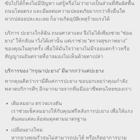
ขับไปได้ก็คงไม่มีปัญหา แต่รู้หรือไม่ว่ายางเป็นส่วนที่สัมผัสพื้น
ถนนโดยตรง และมีผลต่อความปลอดภัยมากกว่าสิ่งอื่นใด
หากปล่อยปละละเลย ก็อาจเกิดอุบัติเหตุร้ายแรงได้
บริการ ปะยางใกล้ฉัน ถนนศาลาแดง จึงไม่ได้เพียงช่วย “ซ่อม
ยาง” ให้กลับมาวิ่งได้เท่านั้น แต่เราช่วย “ตรวจสุขภาพยาง”
ของคุณในทุกครั้ง เพื่อให้มั่นใจว่ายางไม่มีรอยแตกร้าวหรือ
สัญญาณอันตรายที่อาจมองไม่เห็นด้วยตาเปล่า
บริการของ “กรุณาปะยาง” มีมากกว่าแค่ปะยาง
หากคุณคิดว่าเรามีดีแค่การปะยาง ขอบอกเลยว่าคุณกำลัง
พลาดบริการดีๆ อีกมากมายจากทีมมืออาชีพคนไทยของเรา:
เติมลมยาง ตรวจแรงดัน
เราช่วยเช็คลมยางให้กับคุณฟรีหลังการปะยาง เพื่อให้แรง
ดันลมแต่ละล้อสมดุลตามมาตรฐาน
เปลี่ยนยางใหม่
หากยางคุณรั่วจนไม่สามารถปะได้ หรือเกิดอาการบวม