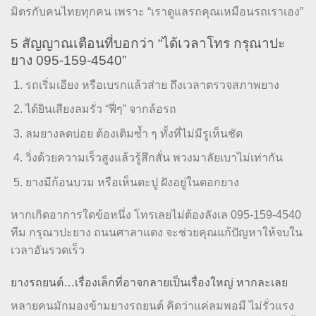
มิตรกับคนไทยทุกคน เพราะ “เราดูแลรถคุณเหมือนรถเราเอง”
5 สัญญาณเตือนที่บอกว่า “ได้เวลาโทร กรุณาปะ
ยาง 095-159-4540”
รถเริ่มเอียง หรือเบรกแล้วส่าย ถึงเวลาตรวจสภาพยาง
ได้ยินเสียงลมรั่ว “ฟี่ๆ” จากล้อรถ
ลมยางลดบ่อย ต้องเติมซ้ำ ๆ ทั้งที่ไม่มีรูเห็นชัด
วิ่งด้วยความเร็วสูงแล้วรู้สึกสั่น พวงมาลัยเบาไม่เท่ากัน
ยางมีก้อนบวม หรือเห็นตะปู ฝังอยู่ในดอกยาง
หากเกิดอาการใดข้อหนึ่ง โทรเลยไม่ต้องลังเล 095-159-4540
ทีม กรุณาปะยาง ถนนศาลาแดง จะช่วยคุณแก้ปัญหาให้จบใน
เวลาอันรวดเร็ว
ยางรถยนต์…เรื่องเล็กที่อาจกลายเป็นเรื่องใหญ่ หากละเลย
หลายคนมักมองข้ามยางรถยนต์ คิดว่าแค่ลมพอมี ไม่รั่วแรง