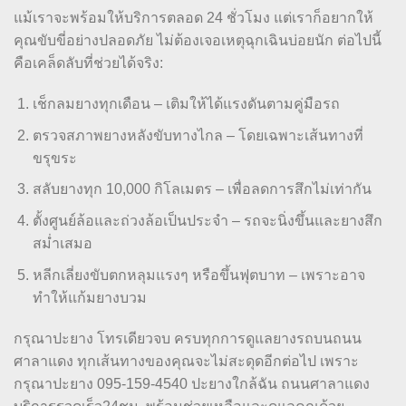
แม้เราจะพร้อมให้บริการตลอด 24 ชั่วโมง แต่เราก็อยากให้
คุณขับขี่อย่างปลอดภัย ไม่ต้องเจอเหตุฉุกเฉินบ่อยนัก ต่อไปนี้
คือเคล็ดลับที่ช่วยได้จริง:
เช็กลมยางทุกเดือน – เติมให้ได้แรงดันตามคู่มือรถ
ตรวจสภาพยางหลังขับทางไกล – โดยเฉพาะเส้นทางที่
ขรุขระ
สลับยางทุก 10,000 กิโลเมตร – เพื่อลดการสึกไม่เท่ากัน
ตั้งศูนย์ล้อและถ่วงล้อเป็นประจำ – รถจะนิ่งขึ้นและยางสึก
สม่ำเสมอ
หลีกเลี่ยงขับตกหลุมแรงๆ หรือขึ้นฟุตบาท – เพราะอาจ
ทำให้แก้มยางบวม
กรุณาปะยาง โทรเดียวจบ ครบทุกการดูแลยางรถบนถนน
ศาลาแดง ทุกเส้นทางของคุณจะไม่สะดุดอีกต่อไป เพราะ
กรุณาปะยาง 095-159-4540 ปะยางใกล้ฉัน ถนนศาลาแดง