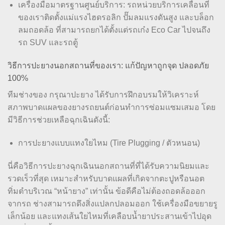
เครื่องมือมาตรฐานศูนย์บริการ: รถหน่วยบริการเคลื่อนที่
ของเราติดตั้งแม่แรงไฮดรอลิก ปั๊มลมแรงดันสูง และบล็อก
ลมถอดล้อ ที่สามารถยกได้ตั้งแต่รถเก๋ง Eco Car ไปจนถึง
รถ SUV และรถตู้
วิธีการปะยางนอกสถานที่ของเรา: แก้ปัญหาถูกจุด ปลอดภัย
100%
ทีมช่างของ กรุณาปะยาง ได้รับการฝึกอบรมให้วิเคราะห์
สภาพบาดแผลของยางรถยนต์ก่อนทำการซ่อมแซมเสมอ โดย
มีวิธีการช่วยเหลือฉุกเฉินดังนี้:
การปะยางแบบแทงใยไหม (Tire Plugging / ตัวหนอน)
นี่คือวิธีการปะยางฉุกเฉินนอกสถานที่ที่ได้รับความนิยมและ
รวดเร็วที่สุด เหมาะสำหรับบาดแผลที่เกิดจากตะปูหรือนอต
ทิ่มตำบริเวณ “หน้ายาง” เท่านั้น ข้อดีคือไม่ต้องถอดล้อออก
จากรถ ช่างสามารถดึงสิ่งแปลกปลอมออก ใช้เครื่องมือขยายรู
เล็กน้อย และแทงเส้นใยไหมที่เคลือบน้ำยาประสานเข้าไปอุด