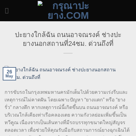
Skip
to
content
ปะยางใกล้ฉัน ถนนอาจณรงค์ ช่างปะ
ยางนอกสถานที่24ชม. ด่วนถึงที่
26
May
การขับรถในกรุงเทพมหานครมักเต็มไปด้วยความเร่งรีบและ
เหตุการณ์ไม่คาดฝัน โดยเฉพาะปัญหา “ยางแตก” หรือ “ยาง
รั่ว” กลางดึก หากเหตุการณ์นี้เกิดขึ้นบน ถนนอาจณรงค์ หรือ
บริเวณใกล้เคียงท่าเรือคลองเตย ความกังวลย่อมเพิ่มขึ้นเป็น
ทวีคูณ เนื่องจากเป็นเส้นทางที่มีรถบรรทุกขนาดใหญ่สัญจร
ตลอดเวลา เพื่อช่วยให้คุณรับมือกับสถานการณ์ยางฉุกเฉินได้