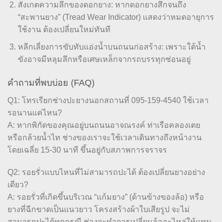
สังเกตความลึกของดอกยาง: หากดอกยางสึกจนถึง
“สะพานยาง” (Tread Wear Indicator) แสดงว่าหมดอายุการ
ใช้งาน ต้องเปลี่ยนใหม่ทันที
หลีกเลี่ยงการขับทับแอ่งน้ำบนถนนก่อสร้าง: เพราะใต้น้ำ
ขังอาจมีหลุมลึกหรือเศษเหล็กจากรถบรรทุกซ่อนอยู่
คำถามที่พบบ่อย (FAQ)
Q1: โทรเรียกช่างปะยางนอกสถานที่ 095-159-4540 ใช้เวลา
รอนานแค่ไหน?
A: หากพิกัดของคุณอยู่บนถนนอาจณรงค์ ท่าเรือคลองเตย
หรือกล้วยน้ำไท ช่างของเราจะใช้เวลาเดินทางถึงหน้างาน
โดยเฉลี่ย 15-30 นาที ขึ้นอยู่กับสภาพการจราจร
Q2: รอยรั่วแบบไหนที่ไม่สามารถปะได้ ต้องเปลี่ยนยางอย่าง
เดียว?
A: รอยรั่วที่เกิดขึ้นบริเวณ “แก้มยาง” (ด้านข้างของล้อ) หรือ
ยางที่ฉีกขาดเป็นแนวยาว โครงสร้างผ้าใบเสียรูป จะไม่
สามารถปะได้ทุกกรณี ช่างจะทำการเปลี่ยนล้ออะไหล่ให้แทน