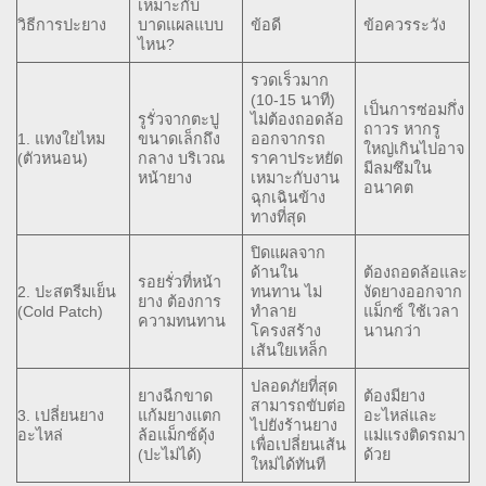
เหมาะกับ
วิธีการปะยาง
บาดแผลแบบ
ข้อดี
ข้อควรระวัง
ไหน?
รวดเร็วมาก
(10-15 นาที)
เป็นการซ่อมกึ่ง
รูรั่วจากตะปู
ไม่ต้องถอดล้อ
ถาวร หากรู
1. แทงใยไหม
ขนาดเล็กถึง
ออกจากรถ
ใหญ่เกินไปอาจ
(ตัวหนอน)
กลาง บริเวณ
ราคาประหยัด
มีลมซึมใน
หน้ายาง
เหมาะกับงาน
อนาคต
ฉุกเฉินข้าง
ทางที่สุด
ปิดแผลจาก
ด้านใน
ต้องถอดล้อและ
รอยรั่วที่หน้า
2. ปะสตรีมเย็น
ทนทาน ไม่
งัดยางออกจาก
ยาง ต้องการ
(Cold Patch)
ทำลาย
แม็กซ์ ใช้เวลา
ความทนทาน
โครงสร้าง
นานกว่า
เส้นใยเหล็ก
ปลอดภัยที่สุด
ยางฉีกขาด
ต้องมียาง
สามารถขับต่อ
3. เปลี่ยนยาง
แก้มยางแตก
อะไหล่และ
ไปยังร้านยาง
อะไหล่
ล้อแม็กซ์ดุ้ง
แม่แรงติดรถมา
เพื่อเปลี่ยนเส้น
(ปะไม่ได้)
ด้วย
ใหม่ได้ทันที