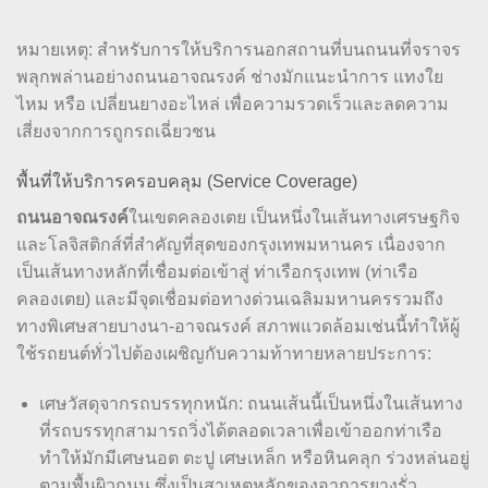
หมายเหตุ: สำหรับการให้บริการนอกสถานที่บนถนนที่จราจร
พลุกพล่านอย่างถนนอาจณรงค์ ช่างมักแนะนำการ แทงใย
ไหม หรือ เปลี่ยนยางอะไหล่ เพื่อความรวดเร็วและลดความ
เสี่ยงจากการถูกรถเฉี่ยวชน
พื้นที่ให้บริการครอบคลุม (Service Coverage)
ถนนอาจณรงค์
ในเขตคลองเตย เป็นหนึ่งในเส้นทางเศรษฐกิจ
และโลจิสติกส์ที่สำคัญที่สุดของกรุงเทพมหานคร เนื่องจาก
เป็นเส้นทางหลักที่เชื่อมต่อเข้าสู่ ท่าเรือกรุงเทพ (ท่าเรือ
คลองเตย) และมีจุดเชื่อมต่อทางด่วนเฉลิมมหานครรวมถึง
ทางพิเศษสายบางนา-อาจณรงค์ สภาพแวดล้อมเช่นนี้ทำให้ผู้
ใช้รถยนต์ทั่วไปต้องเผชิญกับความท้าทายหลายประการ:
เศษวัสดุจากรถบรรทุกหนัก: ถนนเส้นนี้เป็นหนึ่งในเส้นทาง
ที่รถบรรทุกสามารถวิ่งได้ตลอดเวลาเพื่อเข้าออกท่าเรือ
ทำให้มักมีเศษนอต ตะปู เศษเหล็ก หรือหินคลุก ร่วงหล่นอยู่
ตามพื้นผิวถนน ซึ่งเป็นสาเหตุหลักของอาการยางรั่ว