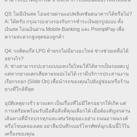
Q3: ไม่มีเงินสด โอนจ่ายผ่านแอปพลิเคชันธนาคารได้หรือไม่?
A: ได้ครับ กรุณาปะยางรองรับการชำระเงินทุกรูปแบบ ทั้ง
เงินสด โอนเงินผ่าน Mobile Banking และ PromptPay เพื่อ
ความสะดวกสูงสุดของลูกค้า
Q4: รถติดแก๊ส LPG ท้ายรถไม่มียางอะไหล่ ช่างช่วยเหลือได้
อย่างไร?
A: ช่างสามารถปะยางแบบแทงใยไหมให้ได้หากเป็นรอยตะปู
แต่หากยางแตกเสียหายจนปะไม่ได้ เรามีบริการประสานงาน
เรียกรถยก (Slide On) เพื่อนำรถของคุณไปยังอู่ซ่อมหรือร้าน
ยางที่ใกล้ที่สุด
อุบัติเหตุยางรั่ว ยางแตก เป็นเรื่องที่ไม่มีใครอยากให้เกิด แต่
การเตรียมพร้อมรับมือคือสิ่งที่คุณเลือกได้ เมื่อต้องสัญจรผ่าน
เส้นทางที่มีรถบรรทุกและเศษวัสดุเยอะอย่าง ถนนอาจณรงค์
หรือโซนคลองเตย อย่าลืมบันทึกเบอร์โทรศัพท์ฉุกเฉินนี้ไว้ใน
เครื่องของคุณ