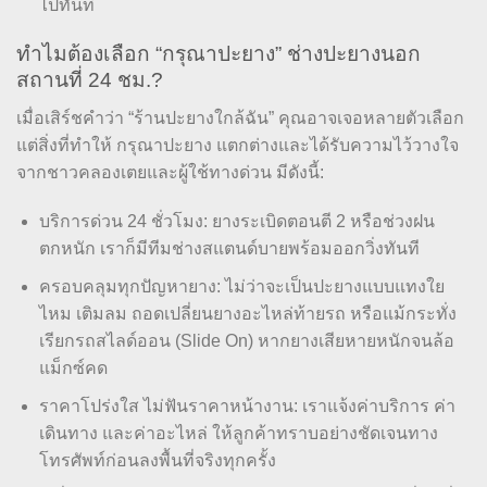
ไปทันที
ทำไมต้องเลือก “กรุณาปะยาง” ช่างปะยางนอก
สถานที่ 24 ชม.?
เมื่อเสิร์ชคำว่า “ร้านปะยางใกล้ฉัน” คุณอาจเจอหลายตัวเลือก
แต่สิ่งที่ทำให้ กรุณาปะยาง แตกต่างและได้รับความไว้วางใจ
จากชาวคลองเตยและผู้ใช้ทางด่วน มีดังนี้:
บริการด่วน 24 ชั่วโมง: ยางระเบิดตอนตี 2 หรือช่วงฝน
ตกหนัก เราก็มีทีมช่างสแตนด์บายพร้อมออกวิ่งทันที
ครอบคลุมทุกปัญหายาง: ไม่ว่าจะเป็นปะยางแบบแทงใย
ไหม เติมลม ถอดเปลี่ยนยางอะไหล่ท้ายรถ หรือแม้กระทั่ง
เรียกรถสไลด์ออน (Slide On) หากยางเสียหายหนักจนล้อ
แม็กซ์คด
ราคาโปร่งใส ไม่ฟันราคาหน้างาน: เราแจ้งค่าบริการ ค่า
เดินทาง และค่าอะไหล่ ให้ลูกค้าทราบอย่างชัดเจนทาง
โทรศัพท์ก่อนลงพื้นที่จริงทุกครั้ง