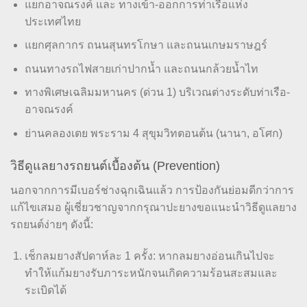
แยกอาจณรงค์ และ ทางเข้า-ออกการท่าเรือแห่ง
ประเทศไทย
แยกศุลกากร ถนนสุนทรโกษา และถนนเกษมราษฎร์
ถนนทางรถไฟสายเก่าปากน้ำ และถนนกล้วยน้ำไท
ทางพิเศษเฉลิมมหานคร (ด่วน 1) บริเวณต่างระดับท่าเรือ-
อาจณรงค์
ย่านคลองเตย พระราม 4 สุขุมวิทตอนต้น (นานา, อโศก)
วิธีดูแลยางรถยนต์เบื้องต้น (Prevention)
นอกจากการมีเบอร์ช่างฉุกเฉินแล้ว การป้องกันย่อมดีกว่าการ
แก้ไขเสมอ ผู้เชี่ยวชาญจากกรุณาปะยางขอแนะนำวิธีดูแลยาง
รถยนต์ง่ายๆ ดังนี้:
เช็กลมยางสัปดาห์ละ 1 ครั้ง: หากลมยางอ่อนเกินไปจะ
ทำให้แก้มยางรับภาระหนักจนเกิดความร้อนสะสมและ
ระเบิดได้