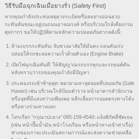
วิธีรับมือฉุกเฉินเมื่อยางรั่ว (Safety First)
หากคุณกำลังประสบเหตุยางระเบิดหรือลมยางอ่อนยวบ
กะทันหันขณะอยู่บนถนนอาจณรงค์ หรือบริเวณใกล้เคียงกรม
ศุลกากร ขอให้ปฏิบัติตามหลักความปลอดภัยสากลดังนี้:
ห้ามเบรกกะทันหัน: จับพวงมาลัยให้มั่นคง ถอนคันเร่ง
ปล่อยให้รถชะลอความเร็วด้วยตัวเอง (Engine Brake)
เปิดไฟฉุกเฉินทันที: ให้สัญญาณรถบรรทุกและรถยนต์คัน
หลังทราบว่ารถของคุณกำลังมีปัญหา
ประคองรถเข้าซ้ายสุด: พยายามหาจุดจอดที่ปลอดภัย (Safe
Haven) เช่น บริเวณใกล้ป้อมตำรวจ หน้าอาคารสำนักงาน
หรือจุดที่มีแสงสว่างเพียงพอ หลีกเลี่ยงการจอดตรงทางโค้ง
หรือทางร่วมทางแยก
โทรเรียก “กรุณาปะยาง” 095-159-4540: แจ้งพิกัดที่ชัดเจน
(เช่น หน้าปั๊มน้ำมัน หน้าโรงเรียน หรือหน้าทางเข้าท่าเรือ)
ช่างของเราจะประเมินสถานการณ์และส่งความช่วยเหลือ