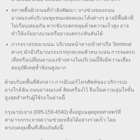
สภาพพื้นผิวถนนที่กำลังพัฒนา: บางช่วงของถนน
อาจณรงค์บริเวณชุมชนแฟลตและโค้งต่างๆ อาจมีพื้นผิวที่
ไม่เรียบเสมอกัน หากขับรถตกหลุมด้วยความเร็วสูง อาจ
ทำให้แก้มยางบวมหรือยางแตกกะทันหันได้
การจราจรหนาแน่น: บริเวณหน้าทางเข้าท่าเรือ Terminal
ต่างๆ มักมีปริมาณรถบรรทุกสะสมตัวหนาแน่น การจอดรถ
เสียหรือเปลี่ยนยางเองข้างทางในบริเวณนี้จึงมีความเสี่ยง
ต่ออุบัติเหตุซ้ำซ้อนสูงมาก
ด้วยบริบทพื้นที่ดังกล่าว การมีเบอร์โทรศัพท์ของ บริการปะ
ยางใกล้ฉัน ถนนอาจณรงค์ ติดเครื่องไว้ จึงเป็นความอุ่นใจขั้น
สูงสุดสำหรับผู้ใช้รถในย่านนี้
กรุณาปะยาง (095-159-4540) ตั้งอยู่บนจุดยุทธศาสตร์ที่
สามารถกระจายความช่วยเหลือได้อย่างรวดเร็ว โดย
ครอบคลุมพื้นที่เสี่ยงภัยดังนี้: