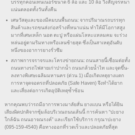
บรรทุกคอนเทนเนอร์ขนาด 6 ล้อ และ 10 ล้อ วิ่งสัญจรหนา
แน่นตลอดทั้งวันทั้งคืน
เศษวัสดุและของมีคมบนพื้นถนน: จากปริมาณรถบรรทุก
สินค้าและรถขนส่งก่อสร้างที่หนาแน่น ทำให้มีโอกาสสูง
มากที่เศษเหล็ก นอต ตะปู หรือแผ่นโลหะแหลมคม จะร่วง
หล่นอยู่ตามริมทางหรือเลนซ้ายสุด ซึ่งเป็นสาเหตุอันดับ
หนึ่งของอาการยางรั่วซึม
สภาพการจราจรและโครงข่ายถนน: ถนนสายนี้เชื่อมต่อทั้ง
ถนนทางรถไฟสายเก่าปากน้ำ ถนนกล้วยน้ำไท และจุดขึ้น-
ลงทางพิเศษเฉลิมมหานคร (ด่วน 1) เมื่อเกิดเหตุยางแตก
การหาจุดจอดรถที่ปลอดภัย (Safe Haven) จึงทำได้ยาก
และเสี่ยงต่อการเกิดอุบัติเหตุซ้ำซ้อน
หากคุณพบว่ารถมีอาการพวงมาลัยสั่น ยางแบน หรือได้ยิน
เสียงผิดปกติจากซุ้มล้อบริเวณถนนเส้นนี้ การค้นหา “ปะยาง
ใกล้ฉัน ถนนอาจณรงค์” และเรียกใช้บริการ กรุณาปะยาง
(095-159-4540) คือทางออกที่รวดเร็วและปลอดภัยที่สุด