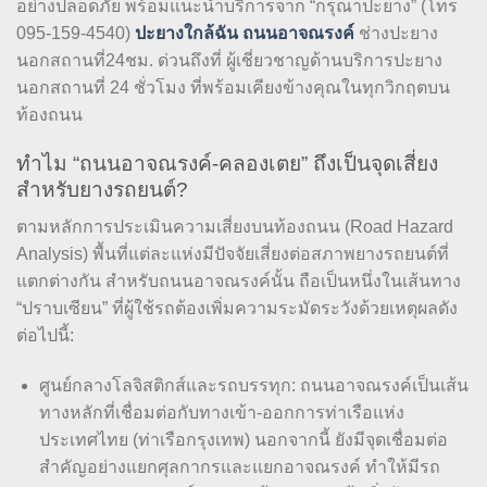
อย่างปลอดภัย พร้อมแนะนำบริการจาก “กรุณาปะยาง” (โทร
095-159-4540)
ปะยางใกล้ฉัน ถนนอาจณรงค์
ช่างปะยาง
นอกสถานที่24ชม. ด่วนถึงที่ ผู้เชี่ยวชาญด้านบริการปะยาง
นอกสถานที่ 24 ชั่วโมง ที่พร้อมเคียงข้างคุณในทุกวิกฤตบน
ท้องถนน
ทำไม “ถนนอาจณรงค์-คลองเตย” ถึงเป็นจุดเสี่ยง
สำหรับยางรถยนต์?
ตามหลักการประเมินความเสี่ยงบนท้องถนน (Road Hazard
Analysis) พื้นที่แต่ละแห่งมีปัจจัยเสี่ยงต่อสภาพยางรถยนต์ที่
แตกต่างกัน สำหรับถนนอาจณรงค์นั้น ถือเป็นหนึ่งในเส้นทาง
“ปราบเซียน” ที่ผู้ใช้รถต้องเพิ่มความระมัดระวังด้วยเหตุผลดัง
ต่อไปนี้:
ศูนย์กลางโลจิสติกส์และรถบรรทุก: ถนนอาจณรงค์เป็นเส้น
ทางหลักที่เชื่อมต่อกับทางเข้า-ออกการท่าเรือแห่ง
ประเทศไทย (ท่าเรือกรุงเทพ) นอกจากนี้ ยังมีจุดเชื่อมต่อ
สำคัญอย่างแยกศุลกากรและแยกอาจณรงค์ ทำให้มีรถ