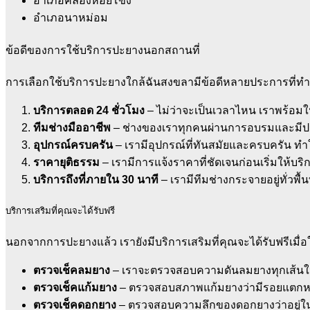
อำเภอคลองหอยโข่ง
อำเภอนาหม่อม
ข้อดีของการใช้บริการปะยางนอกสถานที่
การเลือกใช้บริการปะยางใกล้ฉันสงขลามีข้อดีหลายประการที่ทำให้
บริการตลอด 24 ชั่วโมง
– ไม่ว่าจะเป็นเวลาไหน เราพร้อมใ
ทีมช่างมืออาชีพ
– ช่างของเราทุกคนผ่านการอบรมและมีป
อุปกรณ์ครบครัน
– เรามีอุปกรณ์ที่ทันสมัยและครบครัน ทำ
ราคายุติธรรม
– เรามีการแจ้งราคาที่ชัดเจนก่อนเริ่มให้บร
บริการถึงที่ภายใน 30 นาที
– เรามีทีมช่างกระจายอยู่ทั่วพื
บริการเสริมที่คุณจะได้รับฟรี
นอกจากการปะยางแล้ว เรายังมีบริการเสริมที่คุณจะได้รับฟรีเมื่อใ
ตรวจเช็คลมยาง
– เราจะตรวจสอบความดันลมยางทุกเส้นให้อ
ตรวจเช็คแก้มยาง
– ตรวจสอบสภาพแก้มยางว่ามีรอยแตกหรื
ตรวจเช็คดอกยาง
– ตรวจสอบความลึกของดอกยางว่าอยู่ในร