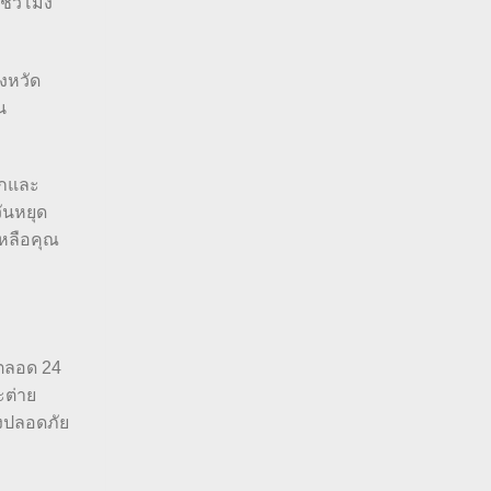
ชั่วโมง
ังหวัด
น
ักและ
ันหยุด
เหลือคุณ
ตลอด 24
ะต่าย
างปลอดภัย