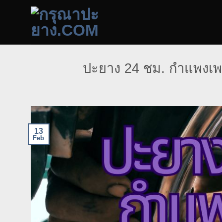
Skip
to
content
ปะยาง 24 ชม. กำแพงเพช
13
Feb