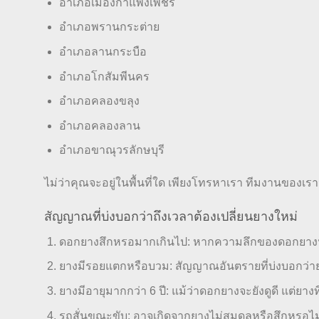
อำเภอเมืองกำแพงเพชร
อำเภอพรานกระต่าย
อำเภอลานกระบือ
อำเภอโกสัมพีนคร
อำเภอคลองขลุง
อำเภอคลองลาน
อำเภอขาณุวรลักษบุรี
ไม่ว่าคุณจะอยู่ในพื้นที่ใด เพียงโทรหาเรา ทีมงานของเร
สัญญาณที่บ่งบอกว่าถึงเวลาต้องเปลี่ยนยางใหม่
ดอกยางสึกหรอมากเกินไป: หากความลึกของดอกยางน้อยก
ยางมีรอยแตกหรือบวม: สัญญาณอันตรายที่บ่งบอกว่าย
ยางมีอายุมากกว่า 6 ปี: แม้ว่าดอกยางจะยังดูดี แต่ยาง
รถสั่นขณะขับ: อาจเกิดจากยางไม่สมดุลหรือสึกหรอไม่