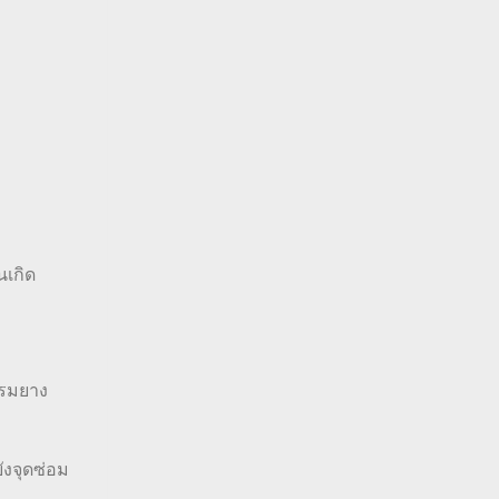
เกิด
รรมยาง
ังจุดซ่อม