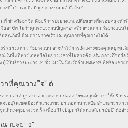
งเพชร ด้วยทีมช่างมืออาชีพที่พร้อมออกให้บริการนอกสถานที่ตลอด 24 
นท่วงทีไม่ว่าจะเกิดปัญหายางรถยนต์เมื่อไหร่
ี่ ช่างมืออาชีพ คือบริการ
ปะยาง
และ
เปลี่ยนยาง
ที่ครอบคลุมทั่วจ
งมืออาชีพ ไม่ว่าคุณจะประสบปัญหายางรั่ว ยางแตก หรือยางแบนใ
อคุณถึงที่ ด้วยความรวดเร็วและคุณภาพที่คุณวางใจได้
างรั่ว ยางแตก หรือยางแบน อาจทำให้การเดินทางของคุณหยุดชะง
์ในพื้นที่ห่างไกลหรือในช่วงเวลาที่ไม่คาดคิด เช่น กลางดึกหรือว
ยาง ผู้ให้บริการปะยาง 24 ชั่วโมงในจังหวัดกำแพงเพชร ที่พร้อมช่วย
วกที่คุณวางใจได้
จถึงความสำคัญของเวลาและความปลอดภัยของลูกค้า เราให้บริการ
่าคุณจะอยู่ในเขตเมืองกำแพงเพชร อำเภอลานกระบือ อำเภอพรานกร
จุดเกิดเหตุอย่างรวดเร็ว เพื่อแก้ไขปัญหาให้คุณกลับมาขับขี่ได้อย่
รุณาปะยาง”