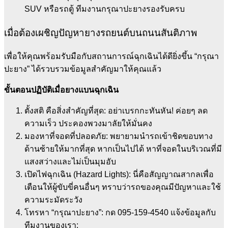
SUV หรือรถตู้ ทีมงานกรุณาปะยางรองรับครบ
เมื่อต้องเผชิญปัญหายางรถยนต์บนถนนสันติภาพ
เพื่อให้คุณพร้อมรับมือกับสถานการณ์ฉุกเฉินได้ดียิ่งขึ้น “กรุณา
ปะยาง” ได้รวบรวมข้อมูลสำคัญมาให้คุณแล้ว
ขั้นตอนปฏิบัติเมื่อยางแบนฉุกเฉิน
ตั้งสติ คือสิ่งสำคัญที่สุด: อย่าเบรกกะทันหัน! ค่อยๆ ลด
ความเร็ว ประคองพวงมาลัยให้มั่นคง
มองหาที่จอดที่ปลอดภัย: พยายามนำรถเข้าชิดขอบทาง
ด้านซ้ายให้มากที่สุด หากเป็นไปได้ หาที่จอดในบริเวณที่มี
แสงสว่างและไม่เป็นมุมอับ
เปิดไฟฉุกเฉิน (Hazard Lights): นี่คือสัญญาณสากลเพื่อ
เตือนให้ผู้ขับขี่คนอื่นๆ ทราบว่ารถของคุณมีปัญหาและใช้
ความระมัดระวัง
โทรหา “กรุณาปะยาง”: กด 095-159-4540 แจ้งข้อมูลกับ
ทีมงานของเรา: