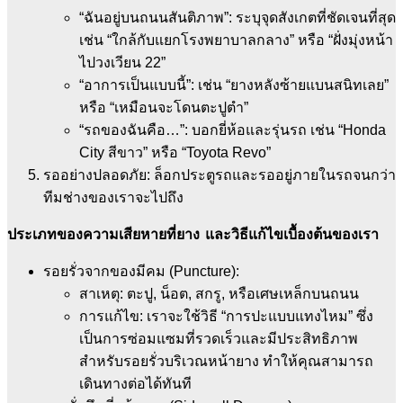
“ฉันอยู่บนถนนสันติภาพ”: ระบุจุดสังเกตที่ชัดเจนที่สุด
เช่น “ใกล้กับแยกโรงพยาบาลกลาง” หรือ “ฝั่งมุ่งหน้า
ไปวงเวียน 22”
“อาการเป็นแบบนี้”: เช่น “ยางหลังซ้ายแบนสนิทเลย”
หรือ “เหมือนจะโดนตะปูตำ”
“รถของฉันคือ…”: บอกยี่ห้อและรุ่นรถ เช่น “Honda
City สีขาว” หรือ “Toyota Revo”
รออย่างปลอดภัย: ล็อกประตูรถและรออยู่ภายในรถจนกว่า
ทีมช่างของเราจะไปถึง
ประเภทของความเสียหายที่ยาง และวิธีแก้ไขเบื้องต้นของเรา
รอยรั่วจากของมีคม (Puncture):
สาเหตุ: ตะปู, น็อต, สกรู, หรือเศษเหล็กบนถนน
การแก้ไข: เราจะใช้วิธี “การปะแบบแทงไหม” ซึ่ง
เป็นการซ่อมแซมที่รวดเร็วและมีประสิทธิภาพ
สำหรับรอยรั่วบริเวณหน้ายาง ทำให้คุณสามารถ
เดินทางต่อได้ทันที