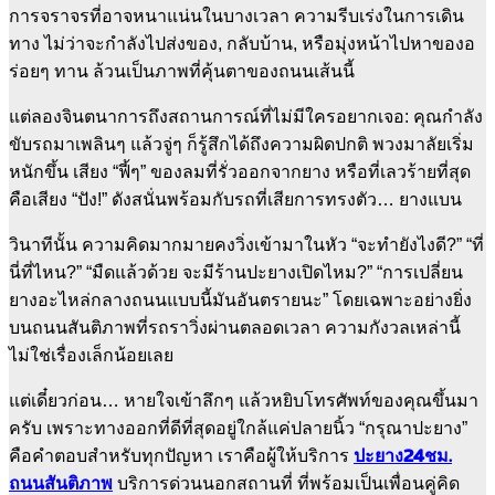
การจราจรที่อาจหนาแน่นในบางเวลา ความรีบเร่งในการเดิน
ทาง ไม่ว่าจะกำลังไปส่งของ, กลับบ้าน, หรือมุ่งหน้าไปหาของอ
ร่อยๆ ทาน ล้วนเป็นภาพที่คุ้นตาของถนนเส้นนี้
แต่ลองจินตนาการถึงสถานการณ์ที่ไม่มีใครอยากเจอ: คุณกำลัง
ขับรถมาเพลินๆ แล้วจู่ๆ ก็รู้สึกได้ถึงความผิดปกติ พวงมาลัยเริ่ม
หนักขึ้น เสียง “ฟี้ๆ” ของลมที่รั่วออกจากยาง หรือที่เลวร้ายที่สุด
คือเสียง “ปัง!” ดังสนั่นพร้อมกับรถที่เสียการทรงตัว… ยางแบน
วินาทีนั้น ความคิดมากมายคงวิ่งเข้ามาในหัว “จะทำยังไงดี?” “ที่
นี่ที่ไหน?” “มืดแล้วด้วย จะมีร้านปะยางเปิดไหม?” “การเปลี่ยน
ยางอะไหล่กลางถนนแบบนี้มันอันตรายนะ” โดยเฉพาะอย่างยิ่ง
บนถนนสันติภาพที่รถราวิ่งผ่านตลอดเวลา ความกังวลเหล่านี้
ไม่ใช่เรื่องเล็กน้อยเลย
แต่เดี๋ยวก่อน… หายใจเข้าลึกๆ แล้วหยิบโทรศัพท์ของคุณขึ้นมา
ครับ เพราะทางออกที่ดีที่สุดอยู่ใกล้แค่ปลายนิ้ว “กรุณาปะยาง”
ปะยาง24ชม.
คือคำตอบสำหรับทุกปัญหา เราคือผู้ให้บริการ
ถนนสันติภาพ
บริการด่วนนอกสถานที่ ที่พร้อมเป็นเพื่อนคู่คิด