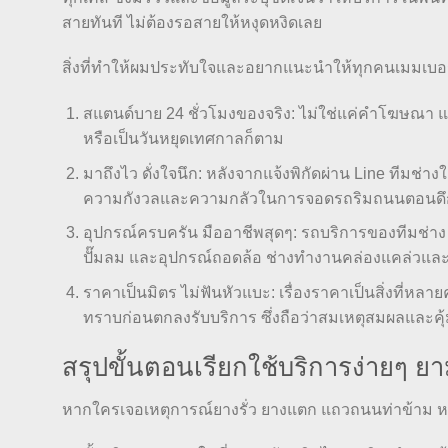
สายทันที ไม่ต้องรอสายให้หงุดหงิดเลย
สิ่งที่ทำให้ผมประทับใจและอยากแนะนำให้ทุกคนเมมเบอร์นี้ไ
สแตนด์บาย 24 ชั่วโมงของจริง: ไม่ใช่แค่คำโฆษณา แ
หรือเป็นวันหยุดเทศกาลก็ตาม
มาถึงไว ดั่งใจนึก: หลังจากแจ้งพิกัดผ่าน Line ทีมช่างใ
ความกังวลและความกลัวในการจอดรถริมถนนตอนดึก
อุปกรณ์ครบครัน มืออาชีพสุดๆ: รถบริการของทีมช่าง 
ปั๊มลม และอุปกรณ์ถอดล้อ ช่างทำงานคล่องแคล่วและร
ราคาเป็นมิตร ไม่ฟันหัวแบะ: เรื่องราคาเป็นสิ่งที่หลาย
ทราบก่อนตกลงรับบริการ ซึ่งถือว่าสมเหตุสมผลและคุ
สรุปขั้นตอนเรียกใช้บริการง่ายๆ ยา
หากใครเจอเหตุการณ์ยางรั่ว ยางแตก แถวถนนท่าข้าม หรื