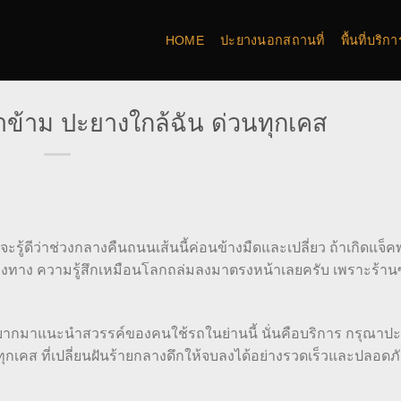
HOME
ปะยางนอกสถานที่
พื้นที่บริ
ข้าม ปะยางใกล้ฉัน ด่วนทุกเคส
ะรู้ดีว่าช่วงกลางคืนถนนเส้นนี้ค่อนข้างมืดและเปลี่ยว ถ้าเกิดแจ็
างทาง ความรู้สึกเหมือนโลกถล่มลงมาตรงหน้าเลยครับ เพราะร้าน
ะอยากมาแนะนำสวรรค์ของคนใช้รถในย่านนี้ นั่นคือบริการ กรุณาป
กเคส ที่เปลี่ยนฝันร้ายกลางดึกให้จบลงได้อย่างรวดเร็วและปลอดภ