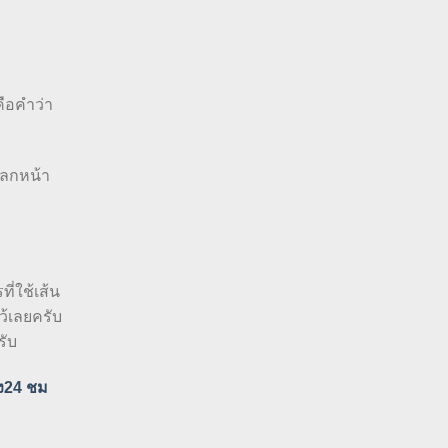
คือคำว่า
แปลกหน้า
ี่ใช้เส้น
้เลยครับ
รับ
ง24 ชม