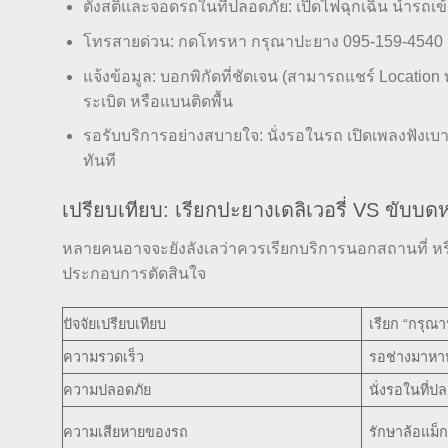
ตั้งสติและจอดรถในที่ปลอดภัย: เปิดไฟฉุกเฉิน นำรถเข
โทรสายด่วน: กดโทรหา กรุณาปะยาง 095-159-4540 ป
แจ้งข้อมูล: บอกพิกัดที่ชัดเจน (สามารถแชร์ Locatio
ระเบิด หรือแบนติดพื้น
รอรับบริการอย่างสบายใจ: นั่งรอในรถ เปิดเพลงฟังเบา
ทันที
เปรียบเทียบ: เรียกปะยางเดลิเวอรี่ VS ขับบด
หลายคนอาจจะยังลังเลว่าควรเรียกบริการนอกสถานที่ หรื
ประกอบการตัดสินใจ
ปัจจัยเปรียบเทียบ
เรียก “กรุณ
ความรวดเร็ว
รอช่างมาหาห
ความปลอดภัย
นั่งรอในที่ปล
ความเสียหายของรถ
รักษาล้อแม็ก