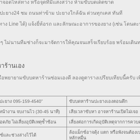
้าจอดไหล่ทาง หรือจุดที่มีแสงสว่าง ห้ามขับบดเด็ดขาด
ะยาง24 ชม ถนนท่าข้าม ปะยางใกล้ฉัน ด่วนทุกเคส ทันที
n ทาง Line ได้) แจ้งยี่ห้อรถ และลักษณะอาการของยาง (เช่น โดนตะ
ๆ ไม่นานทีมช่างก็จะมาจัดการให้คุณจนเสร็จเรียบร้อย พร้อมเดินท
หาร้านเอง
อพยายามขับบดหาร้านซ่อมเองดี ลองดูตารางเปรียบเทียบนี้ครับ เพื
าปะยาง 095-159-4540”
ขับบดหาร้านปะยางเองตอนดึก
น้างาน จบงานไว (30-45 นาที)
เสียเวลาขับหา อาจหาร้านเปิดไม่เจอ
อดภัย ไม่เสี่ยงอุบัติเหตุซ้ำซ้อน
เสี่ยงต่อการเกิดอุบัติเหตุจากการคว
ล้อแม็กซ์อาจดุ้ง แตก หรือพังจนต้องเป
ซ์และช่วงล่างไว้ได้
หลักหมื่น