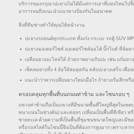
บริการของกรุณาปะยางไม่ได้มีแค่การเอาที่แทงไหมไปจิ
อาการจนถึงแนะนำแนวทางป้องกันในอนาคต
สิ่งที่ทีมช่างทำให้คุณได้หน้างาน
ปะยางรถยนต์ทุกประเภท ทั้งเก๋ง กระบะ รถตู้ SUV M
ปะยางมอเตอร์ไซค์ มอเตอร์ไซค์ออโต้ บิ๊กไบค์ ที่ล้ม
เปลี่ยนยางอะไหล่ให้ ถ้าสภาพยางเกินปะ เช่น แก้มยา
เช็คลมยางทั้ง 4 ล้อให้สมดุลกัน หลังปะยางเสร็จ เพื
แนะนำว่าควรเปลี่ยนยางใหม่เมื่อไร ถ้ายางเริ่มสึกห
ครอบคลุมทุกพื้นที่บนถนนท่าข้าม และโซนรอบ ๆ
แขวงท่าข้ามถือเป็นแขวงที่มีขนาดพื้นที่ใหญ่ที่สุดในเข
หนาแน่นในช่วงต้น) และค่อยๆ เปลี่ยนเป็นพื้นที่สีเขีย
ชายทะเล ด้วยความที่เป็นพื้นที่ชุมชนขนาดใหญ่และมีซอย
หรือรถสไลด์ในโซนนี้จึงเป็นที่ต้องการสูงมาก เพราะหาก