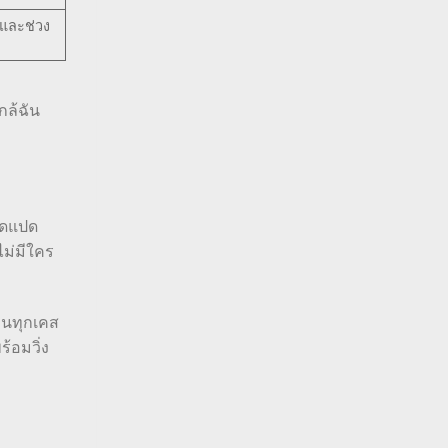
์และช่วง
กล้ฉัน
ืดแปด
ไม่มีใคร
วนทุกเคส
้อมวิ่ง