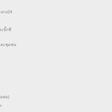
ปะยาง24
บิ๊กซี
 และชุมชน
อมต่อ)
ม-