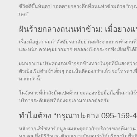
ชีวิตดีขึ้นทันตา! รอดตายกลางดึกที่ถนนท่าข้ามด้วย “
เคส”
ฝันร้ายกลางถนนท่าข้าม: เมื่อยา
เรื่องมีอยู่ว่า ผมกำลังขับรถกลับบ้านหลังจากการทำงานที
และหนัก ควบคุมยากมาก พอลองเปิดกระจกฟังเสียงก็ได้ยิน
ผมพยายามประคองรถเข้าจอดข้างทางในจุดที่มีแสงสว่าง 
ตัวเบ้อเริ่มตำเข้าเต็มๆ ตอนนั้นตีสองกว่าแล้ว จะโทรหาเ
มากกว่านี้
ในจังหวะที่กำลังมืดแปดด้าน ผมลองหยิบมือถือขึ้นมาเสิร
บริการระดับเทพที่ต้องขอเอามาบอกต่อครับ
ทำไมต้อง “กรุณาปะยาง 095-159-4
หลังจากเสิร์ชหาข้อมูล ผมสะดุดตากับบริการของทีมงา
ทุกเคส ซึ่งมีรีวิวและข้อมูลระบุชัดเจนว่าให้บริการในพื