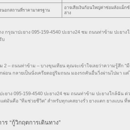
อาจเสียเงินก้อนใหญ่ค่าซ่อมล้อแม็กซ
การนอกสถานที่ราคามาตรฐาน
ล่าง
่าง กรุณาปะยาง 095-159-4540 ปะยาง24 ชม ถนนท่าข้าม ปะยางใ
รับ
 – ถนนท่าข้าม – บางขุนเทียน คุณจะเข้าใจเลยว่าความรู้สึก “ม
พักผ่อน กลายเป็นนั่งเครียดอยู่ริมถนน มองรถคันอื่นวิ่งผ่านไปมา แต่
าปะยาง 095-159-4540 ปะยาง24 ชม ถนนท่าข้าม ปะยางใกล้ฉัน ด่
แต่มันคือ “ทีมช่วยชีวิต” สำหรับทุกเคสยางรั่ว ยางแตก ยางแบน ที่พร
การ “กู้วิกฤตการเดินทาง”