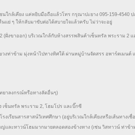
โซนใกล้เคียง แค่หยิบมือถือแล้วโทร กรุณาปะยาง 095-159-4540 
ืนแย่ ๆ ให้กลับมาขับต่อได้สบายใจแล้วครับ ไม่ว่าจะอยู่
(ฝั่งขาออก) บริเวณใกล้กับห้างสรรพสินค้าเซ็นทรัล พระราม 2 และ
งท่าข้าม มุ่งหน้าไปทางทิศใต้ ผ่านหมู่บ้านจัดสรร อพาร์ตเมนต์
ยาลงกรณ์หรือทางลัดอื่นๆ)
ง เซ็นทรัล พระราม 2, โฮมโปร และบิ๊กซี
 โรงเรียนสารสาสน์วิเทศศึกษา (อยู่บริเวณใกล้เคียงหรือเส้นทางเชื่
หญ่และทาวน์โฮมมากมายตลอดสองข้างทาง (เช่น วิสทาวน์ ท่าข้า