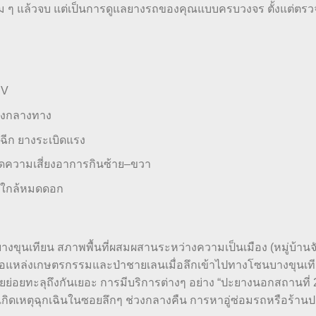
้ม ๆ แล้วจบ แต่เป็นการดูแลยางรถของคุณแบบครบวงจร ตั้งแต่ตรว
PV
ยางกลางทาง
งฉีก ยางระเบิดแรง
่อลดความเสี่ยงอาการกินซ้าย–ขวา
รือใกล้หมดดอก
ตบางขุนเทียน สภาพพื้นที่ผสมผสานระหว่างความเป็นเมือง (หมู่บ้าน
ว หรือแหล่งเกษตรกรรมและป่าชายเลนเมื่อลึกเข้าไปทางโซนบางขุนเท
ย่อยทะลุถึงกันเยอะ การมีบริการต่างๆ อย่าง “ปะยางนอกสถานที่ 
เกิดเหตุฉุกเฉินในซอยลึกๆ ช่วงกลางคืน การหาอู่ซ่อมรถหรือร้านป