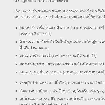
เปิดอยู่แทบจะเป็นไปไม่ได้เลยครับ
เกิดเหตุยางรั่ว ยางแตก ยางแบน กลางถนนท่าข้าม หรือ
ชม ถนนท่าข้าม ปะยางใกล้ฉัน ด่วนทุกเคส แค่นี้ก็เปลี่ยนค
ถนนท่าข้ามเริ่มต้นแยกตัวออกมาจาก ถนนพระรามที่ 2 
พระราม 2 (สาขา 2)
ตัวถนนจะตัดลึกเข้าไปในพื้นที่ชุมชนขนาดใหญ่ของแขว
ดั้งเดิมจำนวนมาก
ถนนอนามัยงามเจริญ (ซอยพระรามที่ 2 ซอย 47)
ซอยพุทธบูชา (สามารถลัดเลาะทะลุกันได้ในบางช่วง)
ถนนบางขุนเทียนชายทะเล (ผ่านทางถนนเลียบคลองพิท
จะอยู่ใกล้กับแหล่งช้อปปิ้งใหญ่บนถนนพระราม 2 อย่า
วัดและสถานศึกษา: เช่น วัดท่าข้าม, โรงเรียนรุ่งอรุณ,
หมู่บ้านและชุมชน: มีโครงการหมู่บ้านจัดสรรขนาดใ
พระราม 2, หมู่บ้านพิศาล ฯลฯ)