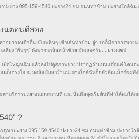
กรุณาปะยาง 095-159-4540 ปะยาง24 ชม ถนนท่าข้าม ปะยางใกล้ฉัน 
งแบนตอนตีสอง
่ลากยาวจนดึกดื่น ขับเพลินๆ เข้าเส้นท่าข้าม จู่ๆ รถก็มีอาการพวงม
เสียง “พั่บๆๆ” ดังมาจากล้อหน้าซ้าย ชัดเลยครับ… ยางแตก!
เปิดไฟฉุกเฉิน แล้วลงไปดูสภาพยาง ปรากฏว่าแบนแต๊ดแต๋ โดนตะป
พื่อนก็เกรงใจ จะบดล้อขับหาร้านปะยางใกล้ฉันก็กลัวล้อแม็กซ์จะพั
์ชหาบริการปะยางนอกสถานที่ และนั่นคือจุดเริ่มต้นที่ทำให้ผมได้เจ
540” ?
น กรุณาปะยาง 095-159-4540 ปะยาง24 ชม ถนนท่าข้าม ปะยางใกล้
้นที่ท่าข้าม พระราม 2 และบางขุนเทียนตลอด 24 ชั่วโมง พอโทรไปปุ๊