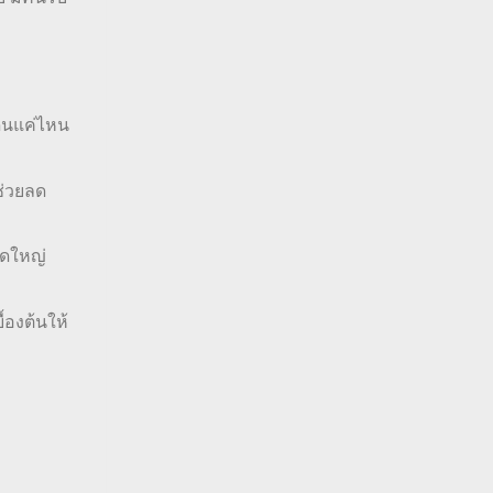
ื่นแค่ไหน
 ช่วยลด
าดใหญ่
้องต้นให้