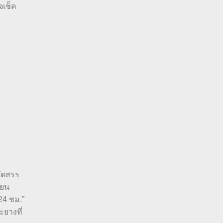
จเช็ค
จัดสรร
ียน
24 ชม.”
ะยางที่