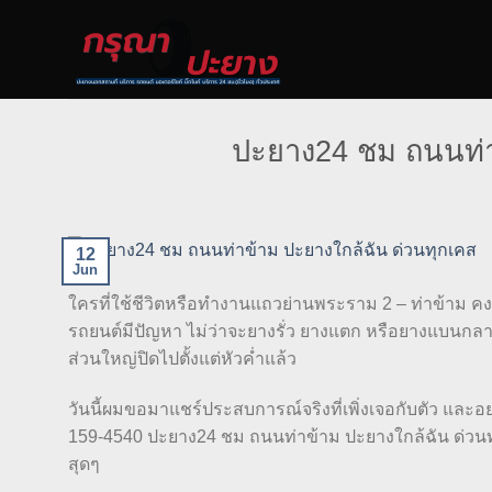
Skip
to
content
ปะยาง24 ชม ถนนท่า
12
Jun
ใครที่ใช้ชีวิตหรือทำงานแถวย่านพระราม 2 – ท่าข้าม คงจ
รถยนต์มีปัญหา ไม่ว่าจะยางรั่ว ยางแตก หรือยางแบนกล
ส่วนใหญ่ปิดไปตั้งแต่หัวค่ำแล้ว
วันนี้ผมขอมาแชร์ประสบการณ์จริงที่เพิ่งเจอกับตัว แล
159-4540 ปะยาง24 ชม ถนนท่าข้าม ปะยางใกล้ฉัน ด่วนทุ
สุดๆ