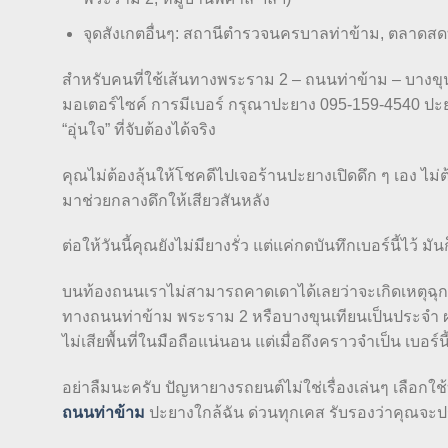
จุดสังเกตอื่นๆ: สถานีตำรวจนครบาลท่าข้าม, ตลาดสดท่าข
สำหรับคนที่ใช้เส้นทางพระราม 2 – ถนนท่าข้าม – บางขุ
มอเตอร์ไซค์ การมีเบอร์ กรุณาปะยาง 095-159-4540 ปะยา
“อุ่นใจ” ที่จับต้องได้จริง
คุณไม่ต้องลุ้นให้โชคดีไปเจอร้านปะยางเปิดดึก ๆ เอง ไม่ต
มาช่วยกลางดึกให้เสียวสันหลัง
ต่อให้วันนี้คุณยังไม่มียางรั่ว แต่แค่กดบันทึกเบอร์นี้ไว้ 
บนท้องถนนเราไม่สามารถคาดเดาได้เลยว่าจะเกิดเหตุฉุกเฉินขึ
ทางถนนท่าข้าม พระราม 2 หรือบางขุนเทียนเป็นประจำ ผ
ไม่เสียพื้นที่ในมือถือแน่นอน แต่เมื่อถึงคราวจำเป็น เบอร์
อย่าลืมนะครับ ปัญหายางรถยนต์ไม่ใช่เรื่องเล่นๆ เลือกใ
ถนนท่าข้าม
ปะยางใกล้ฉัน ด่วนทุกเคส รับรองว่าคุณจะ