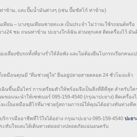
้าม, และปั๊มน้ำมันต่างๆ (เช่น ปั๊มซัสโก้ ท่าข้าม)
นเทียน – บางขุนเทียนชายทะเล เป็นประจำ ไม่ว่าจะใช้รถยนต์หรือ
ง24 ชม ถนนท่าข้าม ปะยางใกล้ฉัน ด่วนทุกเคส ติดเครื่องไว้ มัน
้องเสี่ยงขับรถทั้งที่ยางรั่วให้ล้อพัง และไม่ต้องยืนโบกรถเรียกคน
มันก็เหมือนคุณมี “ทีมช่างคู่ใจ” ยืนอยู่ปลายสายตลอด 24 ชั่วโมงแล้ว
้นเมื่อไหร่ การเตรียมตัวให้พร้อมจึงเป็นสิ่งที่ดีที่สุด สำหรับใครท
มขอแนะนำให้เซฟเบอร์ 095-159-4540 (กรุณาปะยาง) ติดเครื่องไว
นี้จะเป็นเหมือนฮีโร่ที่มาช่วยกู้สถานการณ์ให้คุณได้อย่างทันท่วงทีค
ช้บริการมืออาชีพที่ไว้ใจได้อย่าง กรุณาปะยาง 095-159-4540
ปะยา
ประทับใจและได้เดินทางต่ออย่างปลอดภัยแน่นอนครับ