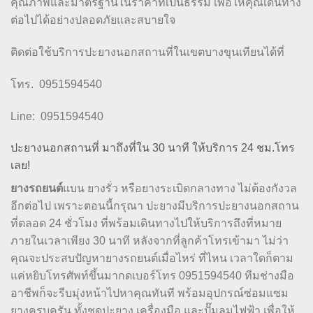
คุณภาพและมาตรฐานในราคาที่เป็นธรรม เพื่อให้คุณเดินทาง
ต่อไปได้อย่างปลอดภัยและสบายใจ
ติดต่อใช้บริการปะยางนอกสถานที่ในเขตบางขุนเทียนได้ที่
โทร. 0951594540
Line: 0951594540
ปะยางนอกสถานที่ มาถึงที่ใน 30 นาที ให้บริการ 24 ชม.โทร
เลย!
ยางรถยนต์
แบน ยางรั่ว หรือยางระเบิดกลางทาง ไม่ต้องกังวล
อีกต่อไป เพราะตอนนี้กรุณา ปะยางมีบริการปะยางนอกสถาน
ที่ตลอด 24 ชั่วโมง ที่พร้อมเดินทางไปให้บริการถึงที่หมาย
ภายในเวลาเพียง 30 นาที หลังจากที่ลูกค้าโทรเข้ามา ไม่ว่า
คุณจะประสบปัญหายางรถยนต์เมื่อไหร่ ที่ไหน เวลาใดก็ตาม
แค่หยิบโทรศัพท์ขึ้นมากดเบอร์โทร 0951594540 ทีมช่างมือ
อาชีพก็จะรีบมุ่งหน้าไปหาคุณทันที พร้อมอุปกรณ์ซ่อมแซม
ยางครบครัน ทั้งชุดปะยาง เครื่องมือ และปั๊มลมไฟฟ้า เพื่อให้