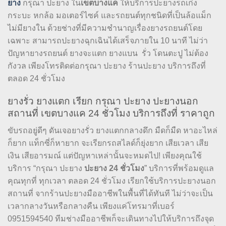
ยาง
กรุณา ปะยาง ใน
เขตบางแค
ให้บริการปะยางรถเก๋ง
กระบะ หกล้อ มอเตอร์ไซค์ และรถยนต์ทุกชนิดที่เป็นล้อแม็ก
ไม่มียางใน ด้วยช่างที่มีความชำนาญเรื่องยางรถยนต์โดย
เฉพาะ สามารถปะยางฉุกเฉินได้เสร็จภายใน 10 นาที ไม่ว่า
ปัญหายางรถยนต์ ยางจะแตก ยางแบน รั่ว โดนตะปู ไม่ต้อง
กังวล เพียงโทรติดต่อกรุณา ปะยาง ร้านปะยาง บริการถึงที่
ตลอด 24 ชั่วโมง
ยางรั่ว ยางแตก เรียก กรุณา ปะยาง ปะยางนอก
สถานที่ เขตบางแค 24 ชั่วโมง บริการถึงที่ ราคาถูก
ขับรถอยู่ดีๆ ดันเจอยางรั่ว ยางแตกกลางดึก มืดก็มืด หาอะไหล่
ก็ยาก แท็กซี่ก็หายาก จะเรียกรถสไลด์ก็ยุ่งยาก เสียเวลา เสีย
เงิน เสียอารมณ์ แต่ปัญหาเหล่านั้นจะหมดไป! เพียงคุณใช้
บริการ “กรุณา ปะยาง
ปะยาง 24 ชั่วโมง
” บริการที่พร้อมดูแล
คุณทุกที่ ทุกเวลา ตลอด 24 ชั่วโมง เรียกใช้บริการปะยางนอก
สถานที่ จากร้านปะยางมืออาชีพในพื้นที่ได้ทันที ไม่ว่าจะเป็น
เวลากลางวันหรือกลางคืน เพียงแค่โทรมาที่เบอร์
0951594540 ทีมช่างมืออาชีพก็จะเดินทางไปให้บริการถึงจุด