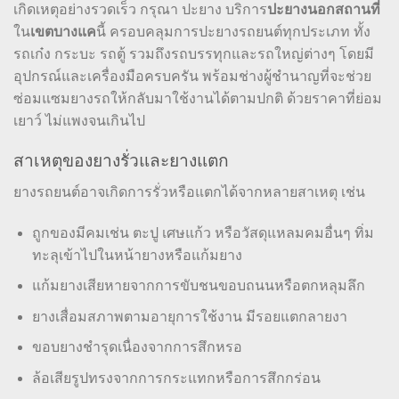
เกิดเหตุอย่างรวดเร็ว กรุณา ปะยาง บริการ
ปะยางนอกสถานที่
ใน
เขตบางแค
นี้ ครอบคลุมการปะยางรถยนต์ทุกประเภท ทั้ง
รถเก๋ง กระบะ รถตู้ รวมถึงรถบรรทุกและรถใหญ่ต่างๆ โดยมี
อุปกรณ์และเครื่องมือครบครัน พร้อมช่างผู้ชำนาญที่จะช่วย
ซ่อมแซมยางรถให้กลับมาใช้งานได้ตามปกติ ด้วยราคาที่ย่อม
เยาว์ ไม่แพงจนเกินไป
สาเหตุของยางรั่วและยางแตก
ยางรถยนต์อาจเกิดการรั่วหรือแตกได้จากหลายสาเหตุ เช่น
ถูกของมีคมเช่น ตะปู เศษแก้ว หรือวัสดุแหลมคมอื่นๆ ทิ่ม
ทะลุเข้าไปในหน้ายางหรือแก้มยาง
แก้มยางเสียหายจากการขับชนขอบถนนหรือตกหลุมลึก
ยางเสื่อมสภาพตามอายุการใช้งาน มีรอยแตกลายงา
ขอบยางชำรุดเนื่องจากการสึกหรอ
ล้อเสียรูปทรงจากการกระแทกหรือการสึกกร่อน