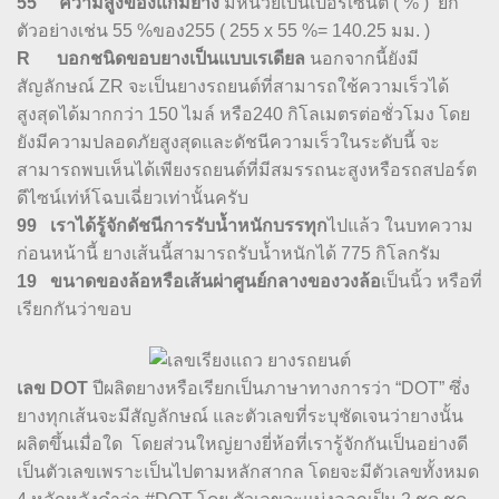
55 ความสูงของแก้มยาง
มีหน่วยเป็นเปอร์เซ็นต์ ( % ) ยก
ตัวอย่างเช่น 55 %ของ255 ( 255 x 55 %= 140.25 มม. )
R บอกชนิดขอบยางเป็นแบบเรเดียล
นอกจากนี้ยังมี
สัญลักษณ์ ZR จะเป็นยางรถยนต์ที่สามารถใช้ความเร็วได้
สูงสุดได้มากกว่า 150 ไมล์ หรือ240 กิโลเมตรต่อชั่วโมง โดย
ยังมีความปลอดภัยสูงสุดและดัชนีความเร็วในระดับนี้ จะ
สามารถพบเห็นได้เพียงรถยนต์ที่มีสมรรถนะสูงหรือรถสปอร์ต
ดีไซน์เท่ห์โฉบเฉี่ยวเท่านั้นครับ
99 เราได้รู้จัก
ดัชนีการรับน้ำหนักบรรทุก
ไปแล้ว ในบทความ
ก่อนหน้านี้ ยางเส้นนี้สามารถรับน้ำหนักได้ 775 กิโลกรัม
19 ขนาดของล้อหรือเส้นผ่าศูนย์กลางของวงล้อ
เป็นนิ้ว หรือที่
เรียกกันว่าขอบ
เลข DOT
ปีผลิตยางหรือเรียกเป็นภาษาทางการว่า “DOT” ซึ่ง
ยางทุกเส้นจะมีสัญลักษณ์ และตัวเลขที่ระบุชัดเจนว่ายางนั้น
ผลิตขึ้นเมื่อใด โดยส่วนใหญ่ยางยี่ห้อที่เรารู้จักกันเป็นอย่างดี
เป็นตัวเลขเพราะเป็นไปตามหลักสากล โดยจะมีตัวเลขทั้งหมด