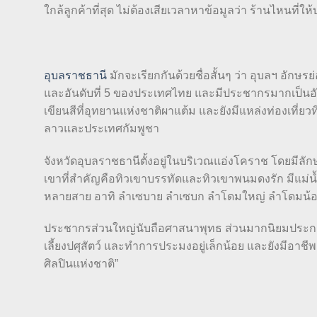
ใกล้ลูกค้าที่สุด ไม่ต้องเสียเวลาหาข้อมูลว่า ร้านไหนที่ให
อุบลราชธานี
มักจะเรียกกันด้วยชื่อสั้นๆ ว่า อุบลฯ อัก
และอันดับที่ 5 ของประเทศไทย และมีประชากรมากเป็นอันด
เขียนสีที่อุทยานแห่งชาติผาแต้ม และยังมีแหล่งท่องเที่ยวท
ลาวและประเทศกัมพูชา
จังหวัดอุบลราชธานีตั้งอยู่ในบริเวณแอ่งโคราช โดยมีล
เขาที่สำคัญคือทิวเขาบรรทัดและทิวเขาพนมดงรัก มีแม่น้ำ
หลายสาย อาทิ ลำเซบาย ลำเซบก ลำโดมใหญ่ ลำโดมน้
ประชากรส่วนใหญ่นับถือศาสนาพุทธ ส่วนมากนิยมประกอบ
เลี้ยงปศุสัตว์ และทำการประมงอยู่เล็กน้อย และยังมีอาช
ศิลปินแห่งชาติ”