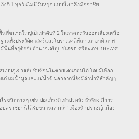
 ถึงตี 1 ทุกวันไม่มีวันหยุด แบบนี้เราคือมืออาชีพ
พื้นที่ขนาดใหญ่เป็นลำดับที่ 2 ในภาคตะวันออกเฉียงเหนือ
ฐานทั้งประวัติศาสตร์และโบราณคดีที่เก่าแก่ อาทิ ภาพ
 มีพื้นที่อยู่ติดกับอำนาจเจริญ, ยโสธร, ศรีสะเกษ, ประเทศ
ะเทศแบบภูเขาสลับซับซ้อนในชายแดนตอนใต้ โดยมีเทือก
่ แม่น้ำมูลและแม่น้ำชี นอกจากนี้ยังมีลำน้ำที่สำคัญๆ
ิดต่าง ๆ เช่น ปอแก้ว มันสำปะหลัง ถั่วลิสง มีการ
ัดอุบลราชธานีได้รับขนานนามว่า” เมืองนักปราชญ์ เมือง