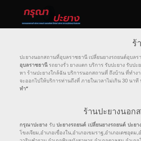
Skip
to
content
ร้
ปะยางนอกสถานที่อุบลราชธานี เปลี่ยนยางรถยนต์อุบลรา
อุบลราชธานี
รถยางรั่ว ยางแตก บริการ รับปะยาง รับปะ
หา ร้านปะยางใกล้ฉัน บริการนอกสถานที่ ถึงบ้าน ที่ทำงาน
จะออกไปให้บริการท่านถึงที่ ภายในเวลาไม่เกิน 30 นา
ทำ”
ร้านปะยางนอกส
กรุณาปะยาง
ปะยางรถยนต์ เปลี่ยนยางรถยนต์ ปะยา
รับ
โขงเจียม,อำเภอเขื่องใน,อำเภอเขมราฐ,อำเภอเดชอุดม,
วารินชำราบ,อำเภอพิบูลมังสาหาร,อำเภอตาลสุม,อำเภอโ