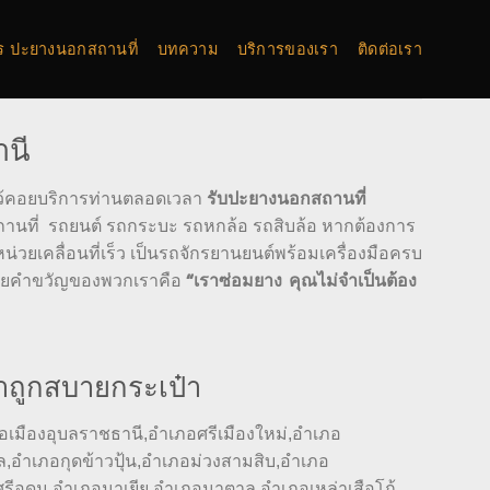
การ ปะยางนอกสถานที่
บทความ
บริการของเรา
ติดต่อเรา
านี
รับปะยางนอกสถานที่
 ไว้คอยบริการท่านตลอดเวลา
ถานที่ รถยนต์ รถกระบะ รถหกล้อ รถสิบล้อ หากต้องการ
น่วยเคลื่อนที่เร็ว เป็นรถจักรยานยนต์พร้อมเครื่องมือครบ
“เราซ่อมยาง คุณไม่จำเป็นต้อง
 ด้วยคำขวัญของพวกเราคือ
าถูกสบายกระเป๋า
อเมืองอุบลราชธานี,อำเภอศรีเมืองใหม่,อำเภอ
อำเภอกุดข้าวปุ้น,อำเภอม่วงสามสิบ,อำเภอ
ีอุดม,อำเภอนาเยีย,อำเภอนาตาล,อำเภอเหล่าเสือโก้