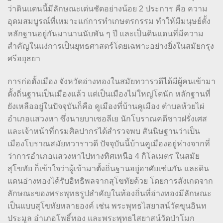
ว่าดินแดนนี้มีลักษณะเด่นชัดอย่างน้อย 2 ประการ คือ ความ
อุดมสมบูรณ์ที่เหมาะแก่การทำเกษตรกรรม ทำให้มีมนุษย์ตั้ง
หลักฐานอยู่กันมานานนับพัน ๆ ปี และเป็นดินแดนที่มีความ
สำคัญในแง่การเป็นยุทธศาสตร์โดยเฉพาะอย่างยิ่งในสมัยกรุง
ศรีอยุธยา
การก่อตั้งเมือง จังหวัดอ่างทองในสมัยทวารวดีได้มีผู้คนเข้ามา
ตั้งถิ่นฐานเป็นเมืองแล้ว แต่เป็นเมืองไม่ใหญ่โตนัก หลักฐานที่
ยังเหลืออยู่ในปัจจุบันก็คือ คูเมืองที่บ้านคูเมือง ตำบลห้วยไผ่
อำเภอแสวงหา ซึ่งนายบาเซอลีเย นักโบราณคดีชาวฝรั่งเศส
และเจ้าหน้าที่กรมศิลปากรได้สำรวจพบ สันนิษฐานว่าเป็น
เมืองโบราณสมัยทวาราวดี ปัจจุบันนี้บ้านคูเมืองอยู่ห่างจากที่
ว่าการอำเภอแสวงหาไปทางทิศเหนือ 4 กิโลเมตร ในสมัย
สุโขทัย ก็เข้าใจว่าผู้เข้ามาตั้งถิ่นฐานอยู่อาศัยเช่นกัน และดิน
แดนอ่างทองได้รับอิทธิพลจากสุโขทัยด้วย โดยการสังเกตจาก
ลักษณะของพระพุทธรูปสำคัญในท้องถิ่นที่อ่างทองมีลักษณะ
เป็นแบบสุโขทัยหลายองค์ เช่น พระพุทธไสยาสน์วัดขุนอินท
ประมูล อำเภอโพธิ์ทอง และพระพุทธไสยาสน์วัดป่าโมก