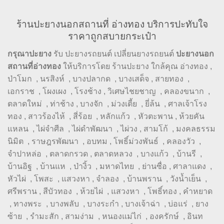
ร้านปะยางนอกสถานที่ อ่างทอง บริการปะทับใจ
ราคาถูกสบายกระเป๋า
กรุณาปะยาง
รับ ปะยางรถยนต์ เปลี่ยนยางรถยนต์
ปะยางนอก
สถานที่อ่างทอง
ให้บริการโดย ร้านปะยาง ใกล้คุณ อ่างทอง ,
ป่าโมก , นรสิงห์ , บางปลากด , บางเสด็จ , สายทอง ,
เอกราช , โผงเผง , โรงช้าง , วิเศษไชยชาญ , คลองขนาก ,
ตลาดใหม่ , ท่าช้าง , บางจัก , ม่วงเตี้ย , ยี่ล้น , ศาลเจ้าโรง
ทอง , สาวร้องไห้ , สี่ร้อย , หลักแก้ว , หัวตะพาน , ห้วยคัน
แหลน , ไผ่จำศีล , ไผ่ดำพัฒนา , ไผ่วง , สามโก้ , มงคลธรรม
นิมิต , ราษฎรพัฒนา , อบทม , โพธิ์ม่วงพันธ์ , คลองวัว ,
จำปาหล่อ , ตลาดกรวด , ตลาดหลวง , บางแก้ว , บ้านรี ,
บ้านอิฐ , บ้านแห , ป่างิ้ว , มหาดไทย , ย่านซื่อ , ศาลาแดง ,
หัวไผ่ , โพสะ , แสวงหา , จำลอง , บ้านพราน , วังน้ำเย็น ,
ศรีพราน , สีบัวทอง , ห้วยไผ่ , แสวงหา , โพธิ์ทอง , คำหยาด
, ทางพระ , บางพลับ , บางระกำ , บางเจ้าฉ่า , บ่อแร่ , ยาง
ซ้าย , รำมะสัก , สามง่าม , หนองแม่ไก่ , องครักษ์ , อินท