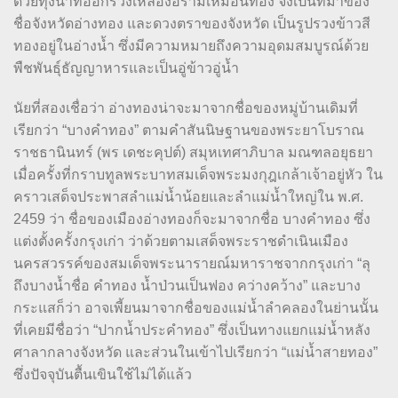
ด้วยทุ่งนาที่ออกรวงเหลืองอร่ามเหมือนทอง จึงเป็นที่มาของ
ชื่อจังหวัดอ่างทอง และดวงตราของจังหวัด เป็นรูปรวงข้าวสี
ทองอยู่ในอ่างน้ำ ซึ่งมีความหมายถึงความอุดมสมบูรณ์ด้วย
พืชพันธุ์ธัญญาหารและเป็นอู่ข้าวอู่น้ำ
นัยที่สองเชื่อว่า อ่างทองน่าจะมาจากชื่อของหมู่บ้านเดิมที่
เรียกว่า “บางคำทอง” ตามคำสันนิษฐานของพระยาโบราณ
ราชธานินทร์ (พร เดชะคุปต์) สมุหเทศาภิบาล มณฑลอยุธยา
เมื่อครั้งที่กราบทูลพระบาทสมเด็จพระมงกุฎเกล้าเจ้าอยู่หัว ใน
คราวเสด็จประพาสลำแม่น้ำน้อยและลำแม่น้ำใหญ่ใน พ.ศ.
2459 ว่า ชื่อของเมืองอ่างทองก็จะมาจากชื่อ บางคำทอง ซึ่ง
แต่งตั้งครั้งกรุงเก่า ว่าด้วยตามเสด็จพระราชดำเนินเมือง
นครสวรรค์ของสมเด็จพระนารายณ์มหาราชจากกรุงเก่า “ลุ
ถึงบางน้ำชื่อ คำทอง น้ำป่วนเป็นฟอง คว่างคว้าง” และบาง
กระแสก็ว่า อาจเพี้ยนมาจากชื่อของแม่น้ำลำคลองในย่านนั้น
ที่เคยมีชื่อว่า “ปากน้ำประคำทอง” ซึ่งเป็นทางแยกแม่น้ำหลัง
ศาลากลางจังหวัด และส่วนในเข้าไปเรียกว่า “แม่น้ำสายทอง”
ซึ่งปัจจุบันตื้นเขินใช้ไม่ได้แล้ว