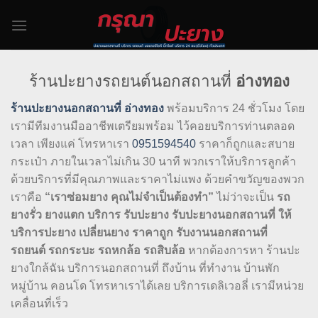
Skip
to
content
ร้านปะยางรถยนต์นอกสถานที่
อ่างทอง
ร้านปะยางนอกสถานที่ อ่างทอง
พร้อมบริการ 24 ชั่วโมง โดย
เรามีทีมงานมืออาชีพเตรียมพร้อม ไว้คอยบริการท่านตลอด
เวลา เพียงแค่ โทรหาเรา
0951594540
ราคาก็ถูกและสบาย
กระเป๋า ภายในเวลาไม่เกิน 30 นาที พวกเราให้บริการลูกค้า
ด้วยบริการที่มีคุณภาพและราคาไม่แพง ด้วยคำขวัญของพวก
เราคือ
“เราซ่อมยาง คุณไม่จำเป็นต้องทำ”
ไม่ว่าจะเป็น
รถ
ยางรั่ว ยางแตก บริการ รับปะยาง รับปะยางนอกสถานที่ ให้
บริการปะยาง เปลี่ยนยาง ราคาถูก รับงานนอกสถานที่
รถยนต์ รถกระบะ รถหกล้อ รถสิบล้อ
หากต้องการหา ร้านปะ
ยางใกล้ฉัน บริการนอกสถานที่ ถึงบ้าน ที่ทำงาน บ้านพัก
หมู่บ้าน คอนโด โทรหาเราได้เลย บริการเดลิเวอลี่ เรามีหน่วย
เคลื่อนที่เร็ว