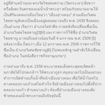
อยู่ที่ตำบลบ้านแห ตรงวัดไชยสงคราม (วัดกระเจา) ฝั่งขวา
หรือฝั่งตะวันตกของแม่น้ำเจ้าพระยา พร้อมกับขนานนามให้
เป็นสิริมงคลแก่เมืองใหม่ว่า “เมืองอ่างทอง” ส่วนเมืองวิเศษ
ไชยชาญยังคงเป็นเมืองอยู่ตลอดมาจนถึง พ.ศ. 2439 จึงลดลง
เป็นอำเภอ เรียกว่า อำเภอไผ่จำศีล ภายหลังจึงเปลี่ยนชื่อเป็น
อำเภอวิเศษไชยชาญ[3][4] และราชการก็ใช้ชื่อ อำเภอวิเศษ
ไชยชาญ มาจนถึงอย่างน้อยวันที่ 4 มกราคม พ.ศ. 2509 [5]
หลังจากนั้น ก็พบว่า เมื่อ 12 มกราคม พ.ศ. 2509 ราชการก็ใช้
ชื่อเป็น อำเภอวิเศษชัยชาญ[6] (ไม่พบหลักฐานคำสั่งให้เปลี่ยน
ชื่ออำเภอ ในหนังสือราชกิจจานุเบกษา)
กาลล่วงมาถึง พ.ศ. 2356 พระบาทสมเด็จพระพุทธเลิศหล้า
นภาลัยได้โปรดเกล้าฯ ให้พระยาภูธร สมุหนายกไปเป็นแม่กอง
ทำการเปิดทำนบกั้นน้ำที่หน้าเมืองอ่างทอง เพื่อให้น้ำไหลไป
ทางคลองบางแก้วแต่ไม่สำเร็จ จึงย้ายเมืองอ่างทองไปตั้งที่ปาก
คลองบางแก้ว ตำบลบางแก้ว ท้องที่อำเภอเมืองอ่างทองฝั่ง
ซ้ายของแม่น้ำพระยาจนถึงปัจจุบันนี้