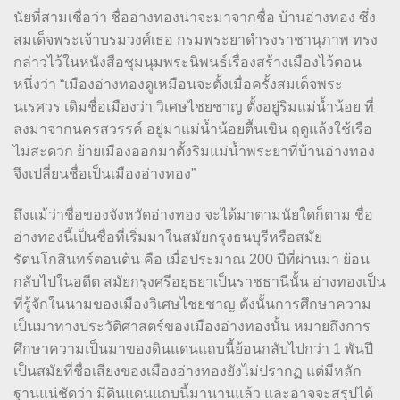
นัยที่สามเชื่อว่า ชื่ออ่างทองน่าจะมาจากชื่อ บ้านอ่างทอง ซึ่ง
สมเด็จพระเจ้าบรมวงศ์เธอ กรมพระยาดำรงราชานุภาพ ทรง
กล่าวไว้ในหนังสือชุมนุมพระนิพนธ์เรื่องสร้างเมืองไว้ตอน
หนึ่งว่า “เมืองอ่างทองดูเหมือนจะตั้งเมื่อครั้งสมเด็จพระ
นเรศวร เดิมชื่อเมืองว่า วิเศษไชยชาญ ตั้งอยู่ริมแม่น้ำน้อย ที่
ลงมาจากนครสวรรค์ อยู่มาแม่น้ำน้อยตื้นเขิน ฤดูแล้งใช้เรือ
ไม่สะดวก ย้ายเมืองออกมาตั้งริมแม่น้ำพระยาที่บ้านอ่างทอง
จึงเปลี่ยนชื่อเป็นเมืองอ่างทอง”
ถึงแม้ว่าชื่อของจังหวัดอ่างทอง จะได้มาตามนัยใดก็ตาม ชื่อ
อ่างทองนี้เป็นชื่อที่เริ่มมาในสมัยกรุงธนบุรีหรือสมัย
รัตนโกสินทร์ตอนต้น คือ เมื่อประมาณ 200 ปีที่ผ่านมา ย้อน
กลับไปในอดีต สมัยกรุงศรีอยุธยาเป็นราชธานีนั้น อ่างทองเป็น
ที่รู้จักในนามของเมืองวิเศษไชยชาญ ดังนั้นการศึกษาความ
เป็นมาทางประวัติศาสตร์ของเมืองอ่างทองนั้น หมายถึงการ
ศึกษาความเป็นมาของดินแดนแถบนี้ย้อนกลับไปกว่า 1 พันปี
เป็นสมัยที่ชื่อเสียงของเมืองอ่างทองยังไม่ปรากฏ แต่มีหลัก
ฐานแน่ชัดว่า มีดินแดนแถบนี้มานานแล้ว และอาจจะสรุปได้