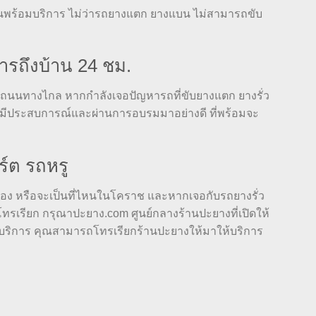
นฉันพร้อมบริการ ไม่ว่ารถยางแตก ยางแบน ไม่สามารถขับ
รถึงบ้าน 24 ชม.
หรือบนถนนทางไกล หากกำลังเจอปัญหารถที่ขับยางแตก ยางรั่ว
ี่มีประสบการณ์และผ่านการอบรมมาอย่างดี ที่พร้อมจะ
์ต รถหรู
เมือง หรือจะเป็นที่ไหนในโคราช และหากเจอกับรถยางรั่ว
ทรเรียก กรุณาปะยาง.com ศูนย์กลางร้านปะยางที่เปิดให้
ให้บริการ คุณสามารถโทรเรียกร้านปะยางให้มาให้บริการ