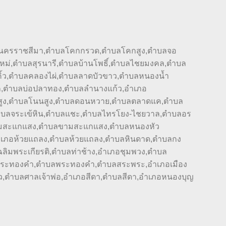
ืองนครราชสีมา,ตำบลโคกกรวด,ตำบลโคกสูง,ตำบลจอ
หม่,ตำบลสุรนารี,ตำบลบ้านโพธิ์,ตำบลไชยมงคล,ตำบล
ีคิ้ว,ตำบลคลองไผ่,ตำบลลาดบัวขาว,ตำบลหนองน้ำ
อก,ตำบลบ่อปลาทอง,ตำบลลำนางแก้ว,อำเภอ
นสูง,ตำบลโนนสูง,ตำบลดอนหวาย,ตำบลตลาดแค,ตำบล
้,ตำบลจระเข้หิน,ตำบลแชะ,ตำบลไทรโยง-ไชยวาล,ตำบลอร
ภอขามสะแกแสง,ตำบลขามสะแกแสง,ตำบลหนองหัว
ำเภอห้วยแถลง,ตำบลห้วยแถลง,ตำบลหินดาด,ตำบลกง
ฉลิมพระเกียรติ,ตำบลท่าช้าง,อำเภอชุมพวง,ตำบล
พระทองคำ,ตำบลพระทองคำ,ตำบลสระพระ,อำเภอเมือง
ว,ตำบลศาลเจ้าพ่อ,อำเภอสีดา,ตำบลสีดา,อำเภอหนองบุญ