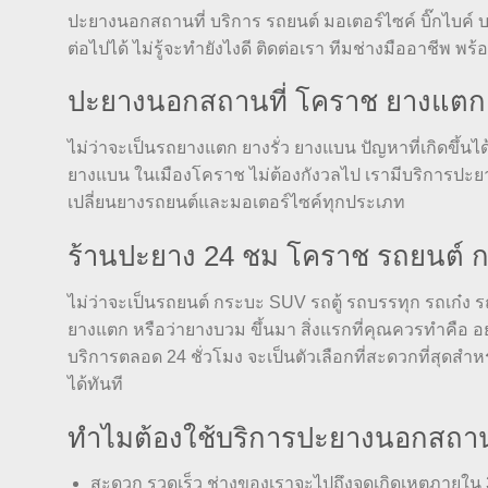
ปะยางนอกสถานที่ บริการ รถยนต์ มอเตอร์ไซค์ บิ๊กไบค์ 
ต่อไปได้ ไม่รู้จะทำยังไงดี ติดต่อเรา ทีมช่างมืออาชีพ พร้
ปะยางนอกสถานที่ โคราช ยางแตก ยา
ไม่ว่าจะเป็นรถยางแตก ยางรั่ว ยางแบน ปัญหาที่เกิดขึ้นไ
ยางแบน ในเมืองโคราช ไม่ต้องกังวลไป เรามีบริการปะยา
เปลี่ยนยางรถยนต์และมอเตอร์ไซค์ทุกประเภท
ร้านปะยาง 24 ชม โคราช รถยนต์ กร
ไม่ว่าจะเป็นรถยนต์ กระบะ SUV รถตู้ รถบรรทุก รถเก๋ง 
ยางแตก หรือว่ายางบวม ขึ้นมา สิ่งแรกที่คุณควรทำคือ อ
บริการตลอด 24 ชั่วโมง จะเป็นตัวเลือกที่สะดวกที่สุด
ได้ทันที
ทำไมต้องใช้บริการปะยางนอกสถาน
สะดวก รวดเร็ว ช่างของเราจะไปถึงจุดเกิดเหตุภายใน 