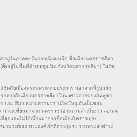
ทศ อยู่ในภาคตะวันออกเฉียงเหนือ ชื่อเมืองนครราชสีมา
ยู่ในพื้นที่อำเภอสูงเนิน จังหวัดนครราชสีมา) ในรัช
ธ์ใกล้ชิดกับเมืองพระนครหลายประการ นอกจากนี้รูปสลัก
ีการกล่าวถึงเมืองนครราชสีมาในพงศาวดารของกัมพูชา
 ราช และ สีมา หมายความว่า “เมืองใหญ่อันเป็นขอบ
้น น่าจะเพี้ยนมาจาก นครราช (อ่านตามสำเนียงว่า คอน-หฺ
ี่สุด​และไม่ได้เพี้ยนมาจากชื่อเมืองโคราฆปุระ
เจ้าบรมวงศ์เธอ พระองค์เจ้าดิศวรกุมาร กรมพระยาดำรง