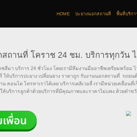
HOME
ปะยางนอกสถานที่
พื้นที่บริ
ถานที่ โคราช 24 ชม. บริการทุกวัน ไม
ชสีมา บริการ 24 ชั่วโมง โดยเรามีทีมงานมืออาชีพเตรียมพร้อม
ี่ ให้บริการปะยาง เปลี่ยนยาง ราคาถูก รับงานนอกสถานที่ รถยน
่บ้าน คอนโด โทรหาเราได้เลย บริการเดลิเวอลี่ เรามีหน่วยเคลื่อนที
ราให้บริการลูกค้าด้วยบริการที่มีคุณภาพและราคาไม่แพง ด้วยคำข