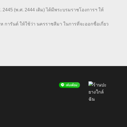
.ศ. 2445 (พ.ศ. 2444 เดิม) ได้มีพระบรมราชโองการฯ ให้
ห การันต์ ให้ใช้ว่า นครราชสีมา ในการที่จะออกชื่อเกี่ยว