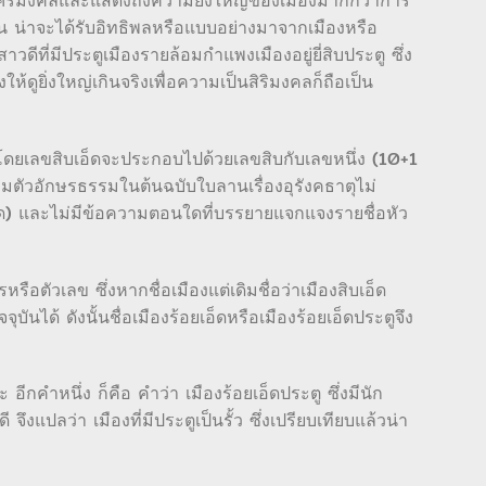
ห้เป็นศิริมงคลและแสดงถึงความยิ่งใหญ่ของเมืองมากกว่าการ
กนั้น น่าจะได้รับอิทธิพลหรือแบบอย่างมาจากเมืองหรือ
ีที่มีประตูเมืองรายล้อมกำแพงเมืองอยู่ยี่สิบประตู ซึ่ง
้ดูยิ่งใหญ่เกินจริงเพื่อความเป็นสิริมงคลก็ถือเป็น
 โดยเลขสิบเอ็ดจะประกอบไปด้วยเลขสิบกับเลขหนึ่ง (10+1
ามตัวอักษรธรรมในต้นฉบับใบลานเรื่องอุรังคธาตุไม่
59 จุด) และไม่มีข้อความตอนใดที่บรรยายแจกแจงรายชื่อหัว
อตัวเลข ซึ่งหากชื่อเมืองแต่เดิมชื่อว่าเมืองสิบเอ็ด
บันได้ ดังนั้นชื่อเมืองร้อยเอ็ดหรือเมืองร้อยเอ็ดประตูจึง
คำหนึ่ง ก็คือ คำว่า เมืองร้อยเอ็ดประตู ซึ่งมีนัก
งแปลว่า เมืองที่มีประตูเป็นรั้ว ซึ่งเปรียบเทียบแล้วน่า