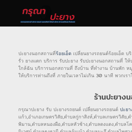
Skip
to
content
ปะยางนอกสถานที่
ร้อยเอ็ด
เปลี่ยนยางรถยนต์ร้อยเอ็ด บ
รั่ว ยางแตก บริการ รับปะยาง รับปะยางนอกสถานที่ ใ
ใกล้ฉัน บริการนอกสถานที่ ถึงบ้าน ที่ทำงาน บ้านพัก หม
ให้บริการท่านถึงที่ ภายในเวลาไม่เกิน 30 นาที พวกเร
ร้านปะยางนอ
กรุณาปะยาง รับ ปะยางรถยนต์ เปลี่ยนยางรถยนต์
ปะยา
แก้ว,อำเภอเกษตรวิสัย,ตำบลกู่กาสิงห์,ตำบลเกษตรวิสัย
พิมาน,ตำบลหนองผือ,ตำบลหัวช้าง,ตำบลดงแดง,ตำบลโคกล
นิเวศน์,ตำบลธงธานี,ตำบลอุ้มเม้า,ตำบลมะอึ,ตำบลไพ