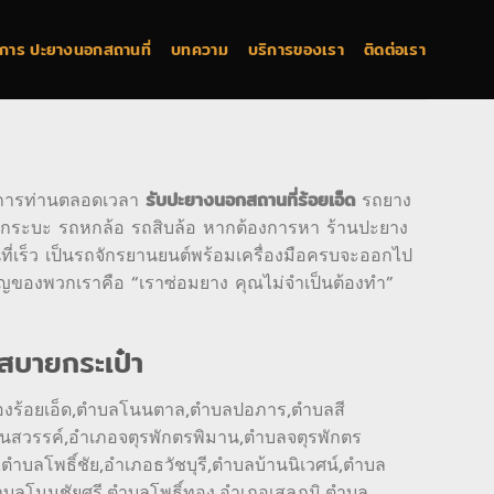
บริการ ปะยางนอกสถานที่
บทความ
บริการของเรา
ติดต่อเรา
ริการท่านตลอดเวลา
รถยาง
รับปะยางนอกสถานที่ร้อยเอ็ด
รถกระบะ รถหกล้อ รถสิบล้อ หากต้องการหา ร้านปะยาง
นที่เร็ว เป็นรถจักรยานยนต์พร้อมเครื่องมือครบจะออกไป
วัญของพวกเราคือ “เราซ่อมยาง คุณไม่จำเป็นต้องทำ”
กสบายกระเป๋า
ืองร้อยเอ็ด,ตำบลโนนตาล,ตำบลปอภาร,ตำบลสี
โนนสวรรค์,อำเภอจตุรพักตรพิมาน,ตำบลจตุรพักตร
ลโพธิ์ชัย,อำเภอธวัชบุรี,ตำบลบ้านนิเวศน์,ตำบล
ลโนนชัยศรี,ตำบลโพธิ์ทอง,อำเภอเสลภูมิ,ตำบล