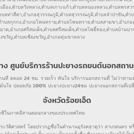
มือง,ตำบลวังหลวง,ตำบลเกาะแก้ว,ตำบลหนองหลวง,ตำบลพรสวรรค์
่าสีดา,อำเภอสุวรรณภูมิ,ตำบลสุวรรณภูมิ,ตำบลจำปาขัน,ตำบลห
ือง,ตำบลกุกกง,อำเภอโพนทราย,ตำบลโพนทราย,ตำบลสามขา,อำเภ
ะอาด,อำเภอศรีสมเด็จ,ตำบลศรีสมเด็จ,ตำบลโพธิ์ทอง,ตำบลบ้านบ
ยงขวัญ,ตำบลเชียงขวัญ,อำเภอทุ่งเขาหลวง
ง ศูนย์บริการร้านปะยางรถยนต์นอกสถานที
่ ตลอด 24 ชม. รวดเร็ว ทันใจ บริการนอกสถานที่ ไม่ว่าท่านจะอ
 มั่นใจ ปลอดภัย 100% ปะยางปะยาง24ชม ปะยางนอกสถานที่เปลี
จังหวัดร้อยเอ็ด
มแม่น้ำชีในภาคอีสานตอนกลางของประเทศไทย
อนประวัติศาสตร์ โดยปรากฏชื่อในตำนานอุรังคธาตุว่า สาเกตนคร หรือ