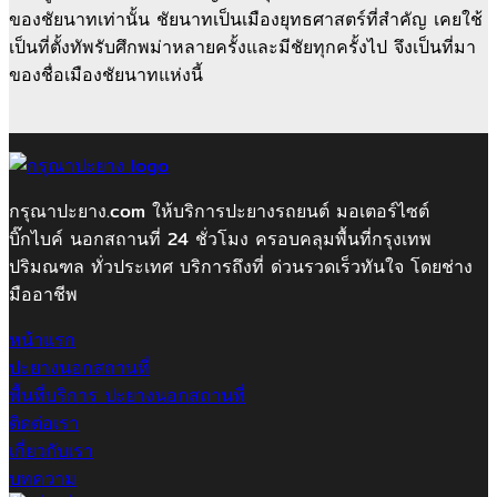
ของชัยนาทเท่านั้น ชัยนาทเป็นเมืองยุทธศาสตร์ที่สำคัญ เคยใช้
เป็นที่ตั้งทัพรับศึกพม่าหลายครั้งและมีชัยทุกครั้งไป จึงเป็นที่มา
ของชื่อเมืองชัยนาทแห่งนี้
กรุณาปะยาง.com ให้บริการปะยางรถยนต์ มอเตอร์ไซต์
บิ๊กไบค์ นอกสถานที่ 24 ชั่วโมง ครอบคลุมพื้นที่กรุงเทพ
ปริมณฑล ทั่วประเทศ บริการถึงที่ ด่วนรวดเร็วทันใจ โดยช่าง
มืออาชีพ
หน้าแรก
ปะยางนอกสถานที่
พื้นที่บริการ ปะยางนอกสถานที่
ติดต่อเรา
เกี่ยวกับเรา
บทความ