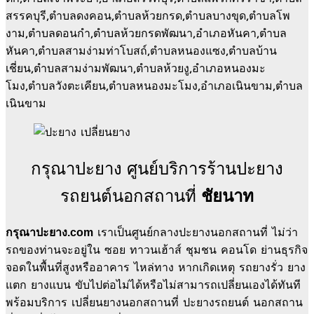
สรรคบุรี,ตำบลดงคอน,ตำบลห้วยกรด,ตำบลบางขุด,ตำบลโพ
งาม,ตำบลดอนกำ,ตำบลห้วยกรดพัฒนา,อำเภอหันคา,ตำบล
หันคา,ตำบลสามง่ามท่าโบสถ์,ตำบลหนองแซง,ตำบลบ้าน
เชี่ยน,ตำบลสามง่ามพัฒนา,ตำบลห้วยงู,อำเภอหนองมะ
โมง,ตำบลวังตะเคียน,ตำบลหนองมะโมง,อำเภอเนินขาม,ตำบล
เนินขาม
กรุณาปะยาง ศูนย์บริการร้านปะยาง
รถยนต์นอกสถานที่
ชัยนาท
เราเป็นศูนย์กลางปะยางนอกสถานที่ ไม่ว่า
กรุณาปะยาง.com
รถของท่านจะอยู่ใน ซอย ทาวนเฮ้าส์ ชุมชน คอนโด ย่านธุรกิจ
จอดในพื้นที่สูงหรืออาคาร ไหล่ทาง หากเกิดเหตุ รถยางรั่ว ยาง
แตก ยางแบน ขับไปต่อไม่ได้หรือไม่สามารถเปลี่ยนเองได้ทันที
พร้อมบริการ เปลี่ยนยางนอกสถานที่ ปะยางรถยนต์ นอกสถาน