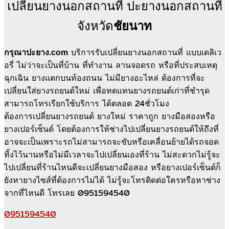
เปลี่ยนยางนอกสถานที่ ปะยางนอกสถานที่
จังหวัด
ชัยนาท
บริการรับเปลี่ยนยางนอกสถานที่ แบบเดลิเว
กรุณาปะยาง.com
อรี่ ไม่ว่าจะเป็นที่บ้าน ที่ทำงาน ลานจอดรถ หรือที่ประสบเหตุ
ฉุกเฉิน ยางแตกบนท้องถนน ไม่มียางอะไหล่ ต้องการที่จะ
เปลี่ยนใส่ยางรถยนต์ใหม่ เพื่อทดแทนยางรถยนต์เก่าที่ชำรุด
สามารถโทรเรียกใช้บริการ ได้ตลอด 24ชั่วโมง
ต้องการเปลี่ยนยางรถยนต์ ยางใหม่ ราคาถูก ยางมือสองหรือ
ยางเปอร์เซ็นต์ โดยต้องการให้ช่างไปเปลี่ยนยางรถยนต์ให้ถึงที่
อาจจะเป็นเพราะรถไม่สามารถจะขับหรือเคลื่อนย้ายได้รถจอด
ทิ้งไว้นานหรือไม่มีเวลาจะไปเปลี่ยนเองที่ร้าน ไม่สะดวกไม่รู้จะ
ไปเปลี่ยนที่ร้านไหนดีจะเปลี่ยนยางมือสอง หรือยางเปอร์เซ็นต์ก็
ยังหายางไซส์ที่ต้องการไม่ได้ ไม่รู้จะโทรติดต่อใครหรือหาช่าง
จากที่ไหนดี โทรเลย 0951594540
0951594540