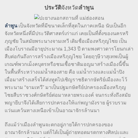
ประวัติ
จังหวัด
ลำพูน
ลำพูน
เป็นจังหวัดที่มีขนาดเล็กที่สุดในภาคเหนือ นับเป็นอีก
จังหวัดหนึ่งที่มีประวัติศาสตร์เก่าแก่ เคยเป็นที่ตั้งของนครหริ
ภุญชัย ในสมัยพระนางจามเทวี เดิมชื่อเมืองหริภุญไชย เป็น
เมืองโบราณมีอายุประมาณ 1,343 ปี ตามพงศาวดารโยนกเล่า
สืบต่อกันถึงการสร้างเมืองหริภุญไชย โดยฤๅษีวาสุเทพเป็นผู้
เกณฑ์พวกเม็งคบุตรหรือชนเชื้อชาติมอญมาสร้างเมืองนี้ขึ้น
ในพื้นที่ระหว่างแม่น้ำสองสาย คือ แม่น้ำกวงและแม่น้ำปิง
เมื่อมาสร้างเสร็จได้ส่งทูตไปเชิญราชธิดากษัตริย์เมืองละโว้
พระนาม “จามเทวี” มาเป็นปฐมกษัตริย์ปกครองเมืองหริภุญ
ไชยสืบราชวงศ์กษัตริย์ต่อมาหลายพระองค์ จนกระทั่งถึงสมัย
พญายีบาจึงได้เสียการปกครองให้แก่พญามังราย ผู้รวบรวม
แว่นแคว้นทางเหนือเข้าเป็นอาณาจักรล้านนา
ถึงแม้ว่าเมืองลำพูนจะตกอยู่ภายใต้การปกครองของ
อาณาจักรล้านนา แต่ก็ได้เป็นผู้ถ่ายทอดมรดกทางศิลปะและ