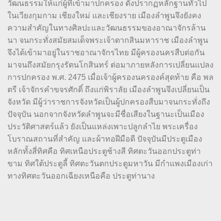
วัฒนธรรมให้แก่ผู้ที่เข้ามาปกครอง ดังปรากฏหลักฐานทั่วไป
ในเวียงกุมกาม เชียงใหม่ และเชียงราย เมืองลำพูนจึงยังคง
ความสำคัญในทางศิลปะและวัฒนธรรมของอาณาจักรล้าน
นา จนกระทั่งสมัยสมเด็จพระเจ้าตากสินมหาราช เมืองลำพูน
จึงได้เข้ามาอยู่ในราชอาณาจักรไทย มีผู้ครองนครสืบต่อกัน
มาจนถึงสมัยกรุงรัตนโกสินทร์ ต่อมาภายหลังการเปลี่ยนแปลง
การปกครอง พ.ศ. 2475 เมื่อเจ้าผู้ครองนครองค์สุดท้าย คือ พล
ตรี เจ้าจักรคำขจรศักดิ์ ถึงแก่พิราลัย เมืองลำพูนจึงเปลี่ยนเป็น
จังหวัด มีผู้ว่าราชการจังหวัดเป็นผู้ปกครองสืบมาจนกระทั่งถึง
ปัจจุบัน นอกจากจังหวัดลำพูนจะมีชื่อเสียงในฐานะเป็นเมือง
ประวัติศาสตร์แล้ว ยังเป็นแหล่งเพาะปลูกลำไย พระเครื่อง
โบราณสถานที่สำคัญ และผ้าทอฝีมือดี ปัจจุบันมีประตูเมือง
หลักทั้งสี่ทิศคือ ทิศเหนือประตูช้างสี ทิศตะวันออกประตูท่า
ขาม ทิศใต้ประตูลี้ ทิศตะวันตกประตูมหาวัน มีกำแพงเมืองเก่า
ทางทิศตะวันออกเฉียงเหนือคือ ประตูท่านาง