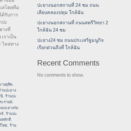
วลาซ่อม
ปะยางนอกสถานที่ 24 ชม ถนน
ูแลโดยทีม
เลียบคลองปทุม ใกล้ฉัน
ได้รับการ
ณาปะ
ปะยางนอกสถานที่ ถนนสตรีวิทยา 2
างที่
ใกล้ฉัน 24 ชม
 เราเป็น
ปะยาง24 ชม ถนนประเสริฐมนูกิจ
ร ไหล่ทาง
เรียกด่วนถึงที่ ใกล้ฉัน
Recent Comments
No comments to show.
ยางดุสิต
,
ร้านปะยาง
นี
,
ร้านปะ
พระราม6
,
้านปะยางร่ม
ร์
,
ร้านปะ
หลักสี่
,
ีไทย
,
ร้าน