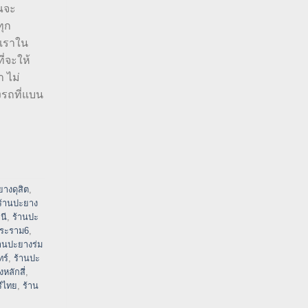
ุณจะ
ทุก
เราใน
ี่จะให้
า ไม่
งรถที่แบน
ยางดุสิต
,
ร้านปะยาง
นี
,
ร้านปะ
พระราม6
,
้านปะยางร่ม
ร์
,
ร้านปะ
หลักสี่
,
ีไทย
,
ร้าน