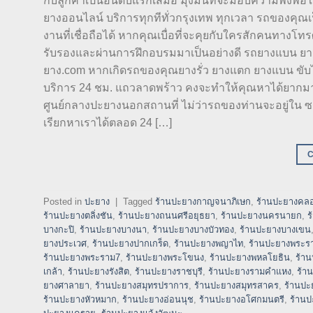
กับลูกค้าเป็นอันดับแรกเสมอ มุ่งมั่นที่จะมอบความพึงพอ
ยางออนไลน์ บริการทุกทีทั่วกรุงเทพ ทุกเวลา รถของคุณเ
งานที่เชื่อถือได้ หากคุณเบื่อที่จะคุยกับใครสักคนทางโทร
รับรองและผ่านการฝึกอบรมมาเป็นอย่างดี รถยางแบน ยา
ยาง.com หากเกิดรถของคุณยางรั่ว ยางแตก ยางแบน ขับไปต
บริการ 24 ชม. แถวลาดพร้าว คงจะทำให้คุณหาได้ยากมากๆ 
ศูนย์กลางปะยางนอกสถานที่ ไม่ว่ารถของท่านจะอยู่ใน ซอ
เรียกหาเราได้ตลอด 24 […]
Posted in
ปะยาง
|
Tagged
ร้านปะยางกาญจนาภิเษก
,
ร้านปะยางคลอ
ร้านปะยางตลิ่งชัน
,
ร้านปะยางถนนศรีอยุธยา
,
ร้านปะยางนครนายก
,
ร
บางกะปิ
,
ร้านปะยางบางนา
,
ร้านปะยางบางบัวทอง
,
ร้านปะยางบางเขน
ยางประเวศ
,
ร้านปะยางปากเกร็ด
,
ร้านปะยางพญาไท
,
ร้านปะยางพระร
ร้านปะยางพระราม7
,
ร้านปะยางพระโขนง
,
ร้านปะยางพหลโยธิน
,
ร้า
เกล้า
,
ร้านปะยางรังสิต
,
ร้านปะยางราชบุรี
,
ร้านปะยางรามคำแหง
,
ร้า
ยางศาลายา
,
ร้านปะยางสมุทรปราการ
,
ร้านปะยางสมุทรสาคร
,
ร้านปะ
ร้านปะยางหัวหมาก
,
ร้านปะยางอ่อนนุช
,
ร้านปะยางอโศกมนตรี
,
ร้านป