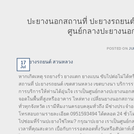
ปะยางนอกสถานที่ ปะยางรถยนต
ศูนย์กลางปะยางนอก
POSTED ON
JU
17
Jul
หากเกิดเหตุ รถยางรั่ว ยางแตก ยางแบน ขับไปต่อไม่ได้
สถานที่ ปะยางรถยนต์ เขตสวนหลวง เขตบางนา บริการรวด
การบริการให้ท่านได้อุ่นใจ เราเป็นศูนย์กลางปะยางนอกส
จอดในพื้นที่สูงหรืออาคาร ไหล่ทาง เปลี่ยนยางนอกสถานท
ทั่วทุกจังหวัด เรามีทีมงานครอบคลุมทั่วถึง มีช่างประจำอ
โทรสอบถามรายละเอียด 0951593494 ได้ตลอด 24 ชั่วโมง เ
ไปซ่อมที่ร้านปะยางใช่ไหม? กรุณาปะยาง เราเป็นศูนย์
เวลาที่คุณสะดวก เบื่อกับการรอตลอดทั้งวันหรือสัปดาห