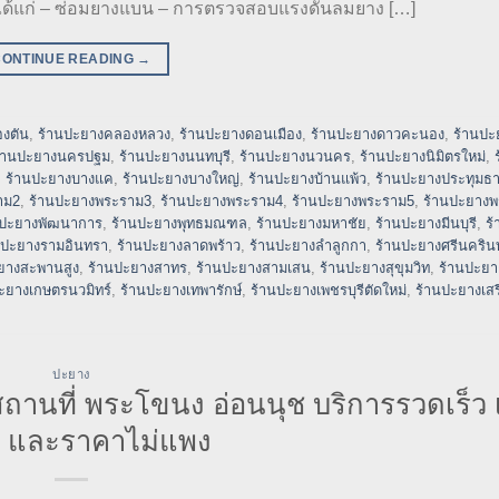
 ได้แก่ – ซ่อมยางแบน – การตรวจสอบแรงดันลมยาง […]
CONTINUE READING
→
งตัน
,
ร้านปะยางคลองหลวง
,
ร้านปะยางดอนเมือง
,
ร้านปะยางดาวคะนอง
,
ร้านปะ
้านปะยางนครปฐม
,
ร้านปะยางนนทบุรี
,
ร้านปะยางนวนคร
,
ร้านปะยางนิมิตรใหม่
,
,
ร้านปะยางบางแค
,
ร้านปะยางบางใหญ่
,
ร้านปะยางบ้านแพ้ว
,
ร้านปะยางประทุมธา
าม2
,
ร้านปะยางพระราม3
,
ร้านปะยางพระราม4
,
ร้านปะยางพระราม5
,
ร้านปะยาง
นปะยางพัฒนาการ
,
ร้านปะยางพุทธมณฑล
,
ร้านปะยางมหาชัย
,
ร้านปะยางมีนบุรี
,
ร
นปะยางรามอินทรา
,
ร้านปะยางลาดพร้าว
,
ร้านปะยางลำลูกกา
,
ร้านปะยางศรีนครินท
ยางสะพานสูง
,
ร้านปะยางสาทร
,
ร้านปะยางสามเสน
,
ร้านปะยางสุขุมวิท
,
ร้านปะยาง
ะยางเกษตรนวมิทร์
,
ร้านปะยางเทพารักษ์
,
ร้านปะยางเพชรบุรีตัดใหม่
,
ร้านปะยางเสร
ปะยาง
นที่ พระโขนง อ่อนนุช บริการรวดเร็ว เช
ด้ และราคาไม่แพง