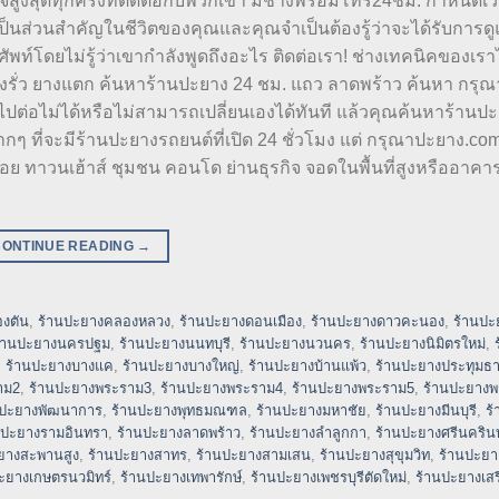
ใจสูงสุดทุกครั้งที่ติดต่อกับพวกเขา มีช่างพร้อมโทร24ชม. กำหนดเ
ป็นส่วนสำคัญในชีวิตของคุณและคุณจำเป็นต้องรู้ว่าจะได้รับการด
ศัพท์โดยไม่รู้ว่าเขากำลังพูดถึงอะไร ติดต่อเรา! ช่างเทคนิคของเรา
งรั่ว ยางแตก ค้นหาร้านปะยาง 24 ชม. แถว ลาดพร้าว ค้นหา กรุ
่อไม่ได้หรือไม่สามารถเปลี่ยนเองได้ทันที แล้วคุณค้นหาร้านปะย
ที่จะมีร้านปะยางรถยนต์ที่เปิด 24 ชั่วโมง แต่ กรุณาปะยาง.com
ย ทาวนเฮ้าส์ ชุมชน คอนโด ย่านธุรกิจ จอดในพื้นที่สูงหรืออาคา
CONTINUE READING
→
งตัน
,
ร้านปะยางคลองหลวง
,
ร้านปะยางดอนเมือง
,
ร้านปะยางดาวคะนอง
,
ร้านปะ
้านปะยางนครปฐม
,
ร้านปะยางนนทบุรี
,
ร้านปะยางนวนคร
,
ร้านปะยางนิมิตรใหม่
,
,
ร้านปะยางบางแค
,
ร้านปะยางบางใหญ่
,
ร้านปะยางบ้านแพ้ว
,
ร้านปะยางประทุมธา
าม2
,
ร้านปะยางพระราม3
,
ร้านปะยางพระราม4
,
ร้านปะยางพระราม5
,
ร้านปะยาง
นปะยางพัฒนาการ
,
ร้านปะยางพุทธมณฑล
,
ร้านปะยางมหาชัย
,
ร้านปะยางมีนบุรี
,
ร
นปะยางรามอินทรา
,
ร้านปะยางลาดพร้าว
,
ร้านปะยางลำลูกกา
,
ร้านปะยางศรีนครินท
ยางสะพานสูง
,
ร้านปะยางสาทร
,
ร้านปะยางสามเสน
,
ร้านปะยางสุขุมวิท
,
ร้านปะยาง
ะยางเกษตรนวมิทร์
,
ร้านปะยางเทพารักษ์
,
ร้านปะยางเพชรบุรีตัดใหม่
,
ร้านปะยางเสร