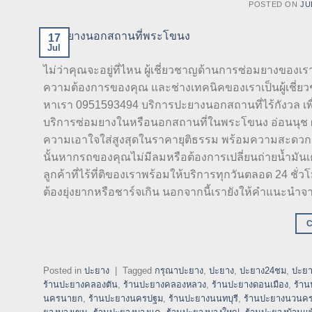
POSTED ON
JU
17
Jul
ไม่ว่าคุณจะอยู่ที่ไหน ผู้เชี่ยวชาญด้านการซ่อมยางของเร
ความต้องการของคุณ และช่างเทคนิคของเราเป็นผู้เชี่ย
หาเรา 0951593494 บริการปะยางนอกสถานที่ไร้กังวล เพ
บริการซ่อมยางในหรือนอกสถานที่ในพระโขนง อ่อนนุช ผู
ความเอาใจใส่สูงสุดในราคายุติธรรม พร้อมความสะดวกสบา
นั้นหากรถของคุณไม่มีลมหรือต้องการเปลี่ยนถ่ายน้ำมัน
ลูกค้าที่ไร้ที่ติของเราพร้อมให้บริการทุกวันตลอด 24 ชั
ต้องยุ่งยากหรือชาร์จเกิน นอกจากนี้เรายังให้คำแนะนำจา
Posted in
ปะยาง
|
Tagged
กรุณาปะยาง
,
ปะยาง
,
ปะยาง24ชม
,
ปะยา
ร้านปะยางคลองตัน
,
ร้านปะยางคลองหลวง
,
ร้านปะยางดอนเมือง
,
ร้า
นครนายก
,
ร้านปะยางนครปฐม
,
ร้านปะยางนนทบุรี
,
ร้านปะยางนวนค