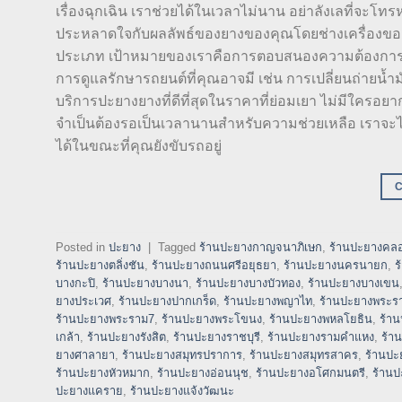
เรื่องฉุกเฉิน เราช่วยได้ในเวลาไม่นาน อย่าลังเลที่จะโ
ประหลาดใจกับผลลัพธ์ของยางของคุณโดยช่างเครื่องของเ
ประเภท เป้าหมายของเราคือการตอบสนองความต้องการข
การดูแลรักษารถยนต์ที่คุณอาจมี เช่น การเปลี่ยนถ่ายน้ำมั
บริการปะยางยางที่ดีที่สุดในราคาที่ย่อมเยา ไม่มีใครอยากใ
จำเป็นต้องรอเป็นเวลานานสำหรับความช่วยเหลือ เราจะไปถึง
ได้ในขณะที่คุณยังขับรถอยู่
Posted in
ปะยาง
|
Tagged
ร้านปะยางกาญจนาภิเษก
,
ร้านปะยางคลอ
ร้านปะยางตลิ่งชัน
,
ร้านปะยางถนนศรีอยุธยา
,
ร้านปะยางนครนายก
,
ร
บางกะปิ
,
ร้านปะยางบางนา
,
ร้านปะยางบางบัวทอง
,
ร้านปะยางบางเขน
ยางประเวศ
,
ร้านปะยางปากเกร็ด
,
ร้านปะยางพญาไท
,
ร้านปะยางพระร
ร้านปะยางพระราม7
,
ร้านปะยางพระโขนง
,
ร้านปะยางพหลโยธิน
,
ร้า
เกล้า
,
ร้านปะยางรังสิต
,
ร้านปะยางราชบุรี
,
ร้านปะยางรามคำแหง
,
ร้า
ยางศาลายา
,
ร้านปะยางสมุทรปราการ
,
ร้านปะยางสมุทรสาคร
,
ร้านปะ
ร้านปะยางหัวหมาก
,
ร้านปะยางอ่อนนุช
,
ร้านปะยางอโศกมนตรี
,
ร้านป
ปะยางแคราย
,
ร้านปะยางแจ้งวัฒนะ