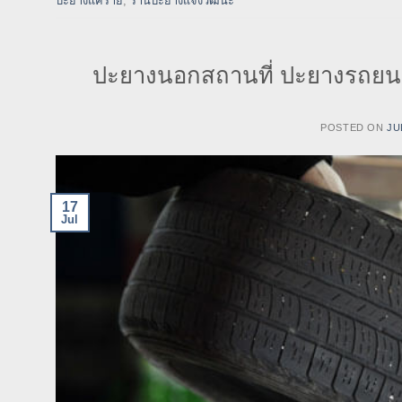
ปะยางแคราย
,
ร้านปะยางแจ้งวัฒนะ
ปะยางนอกสถานที่ ปะยางรถยนต
POSTED ON
JU
17
Jul