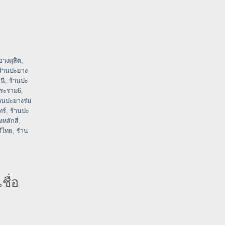
ยางดุสิต
,
ร้านปะยาง
นี
,
ร้านปะ
พระราม6
,
้านปะยางร่ม
ร์
,
ร้านปะ
หลักสี่
,
ีไทย
,
ร้าน
ื่อ