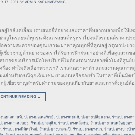
LY 17, 2021
BY
ADMIN-KARUNAPAYANG
าอยู่ใกล้แค่เอื้อม เราเสนอยี่ห้อยางและราคาที่หลากหลายเพื่อให้เ
วชาญในรถยนต์ทุกรุ่น ตั้งแต่รถยนต์หรูหราไปจนถึงรถยนต์ราคาปร
ื่อความสะดวกของคุณ เราจะมาหาคุณทุกที่ที่คุณอยู่ กรุณาปะยาง
้เชี่ยวชาญด้านยางของเราได้รับการฝึกฝนมาอย่างดีเพื่อดูแลรถข
ยของบริการเมื่อโทรเรียกที่ไม่ต้องรอนานหลายชั่วโมงที่ศูนย์บร
เครื่อง ทำไมถึงเลือกพวกเรา? เราเสนอราคาต่ำ แต่ผลงานคุณภาพส
่วโมงสำหรับกรณีฉุกเฉิน เช่น ยางแบนหรือรอยรั่ว ในราคาที่เป็นมิตร
กผู้เชี่ยวชาญสำหรับคำถามของคุณเกี่ยวกับยางและการตั้งศูนย์ล้อเ
CONTINUE READING
→
งนอกสถานที่
,
ปะยางมอเตอร์เวย์
,
ปะยางรถยนต์
,
ปะยางเปลี่ยนยาง
,
ร้านปะยางกา
นปะยางดาวคะนอง
,
ร้านปะยางดุสิต
,
ร้านปะยางตลิ่งชัน
,
ร้านปะยางถนนศรีอยุธยา
,
ร
,
ร้านปะยางนิมิตรใหม่
,
ร้านปะยางบางกะปิ
,
ร้านปะยางบางนา
,
ร้านปะยางบางบัว