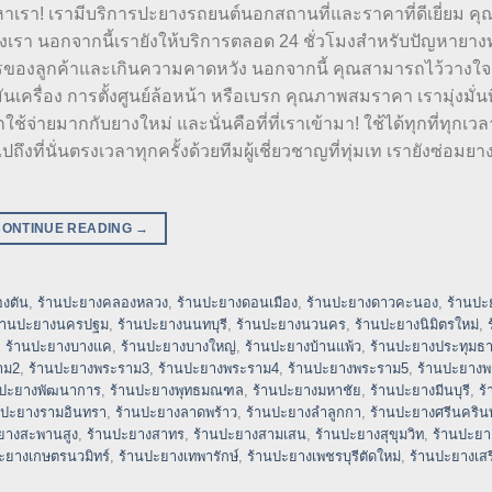
ทรหาเรา! เรามีบริการปะยางรถยนต์นอกสถานที่และราคาที่ดีเยี่ยม ค
รา นอกจากนี้เรายังให้บริการตลอด 24 ชั่วโมงสำหรับปัญหายาง
องลูกค้าและเกินความคาดหวัง นอกจากนี้ คุณสามารถไว้วางใจ
นเครื่อง การตั้งศูนย์ล้อหน้า หรือเบรก คุณภาพสมราคา เรามุ่งมั่นท
ช้จ่ายมากกับยางใหม่ และนั่นคือที่ที่เราเข้ามา! ใช้ได้ทุกที่ทุกเวล
ที่นั่นตรงเวลาทุกครั้งด้วยทีมผู้เชี่ยวชาญที่ทุ่มเท เรายังซ่อมยา
CONTINUE READING
→
งตัน
,
ร้านปะยางคลองหลวง
,
ร้านปะยางดอนเมือง
,
ร้านปะยางดาวคะนอง
,
ร้านปะ
้านปะยางนครปฐม
,
ร้านปะยางนนทบุรี
,
ร้านปะยางนวนคร
,
ร้านปะยางนิมิตรใหม่
,
,
ร้านปะยางบางแค
,
ร้านปะยางบางใหญ่
,
ร้านปะยางบ้านแพ้ว
,
ร้านปะยางประทุมธา
าม2
,
ร้านปะยางพระราม3
,
ร้านปะยางพระราม4
,
ร้านปะยางพระราม5
,
ร้านปะยาง
นปะยางพัฒนาการ
,
ร้านปะยางพุทธมณฑล
,
ร้านปะยางมหาชัย
,
ร้านปะยางมีนบุรี
,
ร
นปะยางรามอินทรา
,
ร้านปะยางลาดพร้าว
,
ร้านปะยางลำลูกกา
,
ร้านปะยางศรีนครินท
ยางสะพานสูง
,
ร้านปะยางสาทร
,
ร้านปะยางสามเสน
,
ร้านปะยางสุขุมวิท
,
ร้านปะยาง
ะยางเกษตรนวมิทร์
,
ร้านปะยางเทพารักษ์
,
ร้านปะยางเพชรบุรีตัดใหม่
,
ร้านปะยางเสร