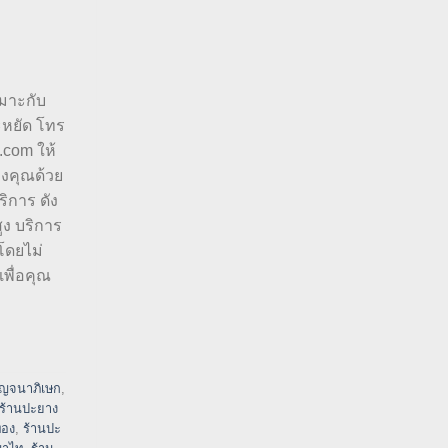
หมาะกับ
ะหยัด โทร
.com ให้
องคุณด้วย
ิการ ดัง
ูง บริการ
โดยไม่
พื่อคุณ
ญจนาภิเษก
,
ร้านปะยาง
ทอง
,
ร้านปะ