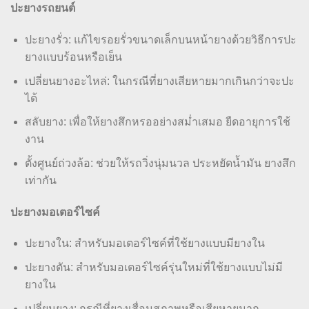
ปะยางรถยนต์
ปะยางรั่ว: แก้ไขรอยรั่วขนาดเล็กบนหน้ายางด้วยวิธีการปะ
ยางแบบร้อนหรือเย็น
เปลี่ยนยางอะไหล่: ในกรณีที่ยางเสียหายมากเกินกว่าจะปะ
ได้
สลับยาง: เพื่อให้ยางสึกหรออย่างสม่ำเสมอ ยืดอายุการใช้
งาน
ตั้งศูนย์ถ่วงล้อ: ช่วยให้รถวิ่งนุ่มนวล ประหยัดน้ำมัน ยางสึก
เท่ากัน
ปะยางมอเตอร์ไซค์
ปะยางใน: สำหรับมอเตอร์ไซค์ที่ใช้ยางแบบมียางใน
ปะยางตัน: สำหรับมอเตอร์ไซค์รุ่นใหม่ที่ใช้ยางแบบไม่มี
ยางใน
เปลี่ยนยาง: กรณีที่ยางเสื่อมสภาพหรือเสียหายมาก