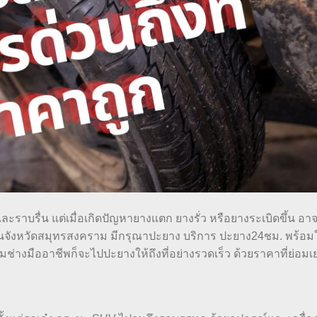
ละราบรื่น แต่เมื่อเกิดปัญหายางแตก ยางรั่ว หรือยางระเบิดขึ้น อา
่ในจังหวัดสมุทรสงคราม มีกรุณาปะยาง บริการ ปะยาง24ชม. พร้อ
ีมช่างมืออาชีพก็จะไปปะยางให้ถึงที่อย่างรวดเร็ว ด้วยราคาที่ย่อมเ