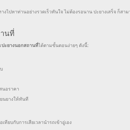
เดินทางไปหาท่านอย่างรวดเร็วทันใจ ไม่ต้องรอนาน ปะยางเสร็จ ก็สา
นที่
ปะยางนอกสถานที่
ร
ได้ตามขั้นตอนง่ายๆ ดังนี้:
าบ
เสนอราคา
่ยนยางให้ทันที
ื่อเทียบกับการเสียเวลานำรถเข้าอู่เอง