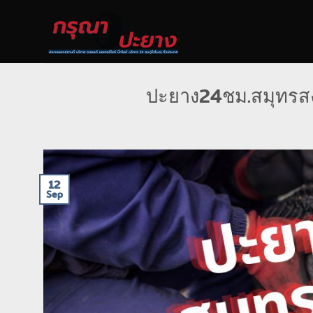
Skip
to
content
ปะยาง24ชม.สมุทรสงค
12
Sep