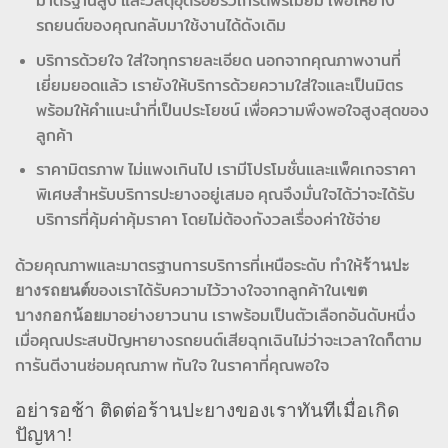
มาตรฐานสูง และวัสดุอุดรอยรั่วเกรดพรีเมียม เพื่อให้ยาง
รถยนต์ของคุณกลับมาใช้งานได้ดังเดิม
บริการด้วยใจ ใส่ใจทุกรายละเอียด นอกจากคุณภาพงานที่
เยี่ยมยอดแล้ว เรายังให้บริการด้วยความใส่ใจและเป็นมิตร
พร้อมให้คำแนะนำที่เป็นประโยชน์ เพื่อความพึงพอใจสูงสุดของ
ลูกค้า
ราคามิตรภาพ ไม่แพงเกินไป เรามีโปรโมชั่นและแพ็คเกจราคา
พิเศษสำหรับบริการปะยางอยู่เสมอ คุณจึงมั่นใจได้ว่าจะได้รับ
บริการที่คุ้มค่าคุ้มราคา โดยไม่ต้องกังวลเรื่องค่าใช้จ่าย
ด้วยคุณภาพและมาตรฐานการบริการที่เหนือระดับ ทำให้
ร้านปะ
ยางรถยนต์
ของเราได้รับความไว้วางใจจากลูกค้าใน
เขต
บางกอกน้อย
มาอย่างยาวนาน เราพร้อมเป็นตัวเลือกอันดับหนึ่ง
เมื่อคุณประสบปัญหายางรถยนต์เสียฉุกเฉินไม่ว่าจะเวลาใดก็ตาม
การันตีงานซ่อมคุณภาพ ทันใจ ในราคาที่คุณพอใจ
อย่ารอช้า ติดต่อร้านปะยางของเราทันทีเมื่อเกิด
ปัญหา!