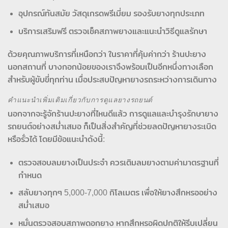
อุปกรณ์ทันสมัย วัสดุเกรดพรีเมี่ยม รองรับยางทุกประเภท
บริการเสริมฟรี ตรวจเช็คสภาพยางและแนะนำวิธีดูแลรักษา
ด้วยคุณภาพบริการที่เหนือกว่า ในราคาที่คุ้มค่ากว่า ร้านปะยาง
นอกสถานที่ บางกอกน้อยของเราจึงพร้อมเป็นอีกหนึ่งทางเลือก
สำหรับผู้ขับขี่ทุกท่าน เมื่อประสบปัญหายางรถระหว่างการเดินทาง
คำแนะนำเพิ่มเติมเกี่ยวกับการดูแลยางรถยนต์
นอกจากจะรู้จักร้านปะยางที่ไหนดีแล้ว การดูแลและบำรุงรักษายาง
รถยนต์อย่างสม่ำเสมอ ก็เป็นสิ่งสำคัญที่ช่วยลดปัญหายางระเบิด
หรือรั่วได้ โดยมีข้อแนะนำดังนี้:
ตรวจสอบลมยางเป็นประจำ ควรเติมลมยางตามค่ามาตรฐานที่
กำหนด
สลับยางทุกๆ 5,000-7,000 กิโลเมตร เพื่อให้ยางสึกหรออย่าง
สม่ำเสมอ
หมั่นตรวจสอบสภาพดอกยาง หากสึกหรอผิดปกติให้รีบเปลี่ยน