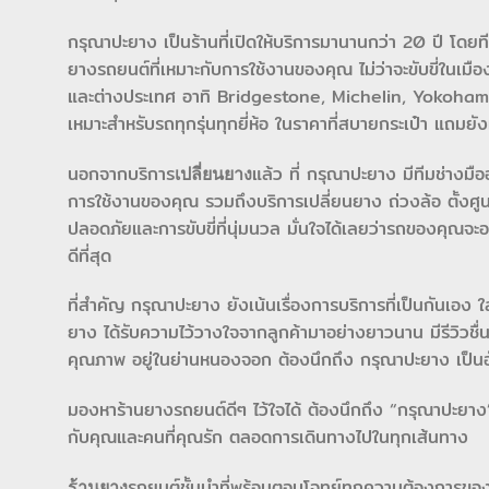
กรุณาปะยาง เป็นร้านที่เปิดให้บริการมานานกว่า 20 ปี โดยท
ยางรถยนต์ที่เหมาะกับการใช้งานของคุณ ไม่ว่าจะขับขี่ในเมื
และต่างประเทศ อาทิ Bridgestone, Michelin, Yokohama,
เหมาะสำหรับรถทุกรุ่นทุกยี่ห้อ ในราคาที่สบายกระเป๋า แถมยังม
นอกจากบริการ
แล้ว ที่ กรุณาปะยาง มีทีมช่างมื
เปลี่ยนยาง
การใช้งานของคุณ รวมถึงบริการเปลี่ยนยาง ถ่วงล้อ ตั้งศู
ปลอดภัยและการขับขี่ที่นุ่มนวล มั่นใจได้เลยว่ารถของคุณจะ
ดีที่สุด
ที่สำคัญ กรุณาปะยาง ยังเน้นเรื่องการบริการที่เป็นกันเอง 
ยาง ได้รับความไว้วางใจจากลูกค้ามาอย่างยาวนาน มีรีวิวชื
คุณภาพ อยู่ในย่านหนองจอก ต้องนึกถึง กรุณาปะยาง เป็น
มองหาร้านยางรถยนต์ดีๆ ไว้ใจได้ ต้องนึกถึง “กรุณาปะยาง”
กับคุณและคนที่คุณรัก ตลอดการเดินทางไปในทุกเส้นทาง
รถยนต์ชั้นนำที่พร้อมตอบโจทย์ทุกความต้องการของคุ
ร้านยาง