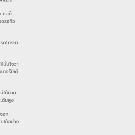
 เราก็
้องรอคิว
มารถโทรหา
มั่นใจว่า
เตอร์ไซค์
ม่ได้คาด
ะดับสูง
งจอก
ไปได้อย่าง