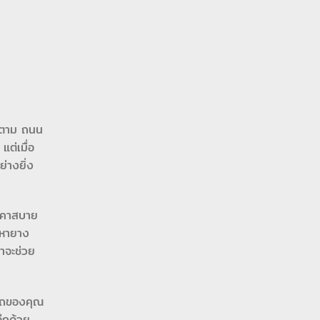
ก็ตาม ถนน
ต่เมื่อ
่างยิ่ง
าคาสบาย
ญหายาง
ราจะช่วย
งรถของคุณ
อีกด้วย