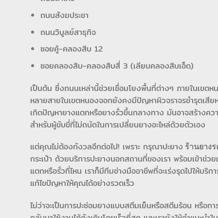
ถนนสังฆประชา
ถนนวิบูลย์สาธุกิจ
ซอยคู้-คลองสิบ 12
ซอยคลองสิบ-คลองสิบสี่ 3 (เลียบคลองสิบเอ็ด)
เป็นต้น ซึ่งถนนเหล่านี้ช่วยเชื่อมโยงพื้นที่ต่างๆ ภายในเ
หลายสายในเขตหนองจอกยังคงมีปัญหาผิวจราจรชำรุดเสียหาย 
เกิดปัญหายางแตกหรือยางรั่วขึ้นกลางทาง มันอาจสร้างควา
สำหรับผู้ขับขี่ที่ไม่ถนัดในการเปลี่ยนยางอะไหล่ด้วยตัวเอง
แต่คุณไม่ต้องกังวลอีกต่อไป! เพราะ กรุณาปะยาง
ร้านยางร
กระเป๋า ด้วยบริการปะยางนอกสถานที่ของเรา พร้อมเข้าช่ว
แตกหรือรั่วที่ไหน เราก็มีทีมช่างมืออาชีพที่จะเร่งรุดไปให
แก้ไขปัญหาให้คุณได้อย่างรวดเร็ว
ไม่ว่าจะเป็นการปะซ่อมยางแบบสตีมเย็นหรือสตีมร้อน หรือก
กลับมาใช้งานได้ดังเดิมโดยเร็วที่สุด และเรายังให้คำแนะนำ