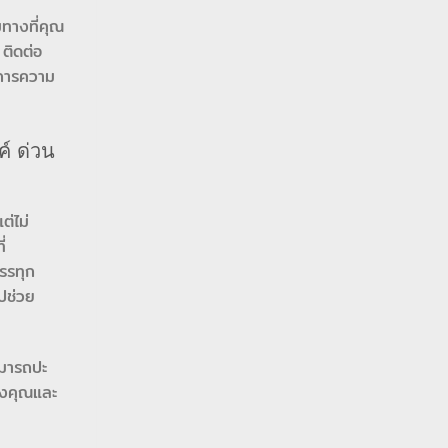
มทางที่คุณ
ติดต่อ
งการความ
์ ด่วน
ต่ไม่
่
รรทุก
ไปช่วย
ามารถปะ
องคุณและ