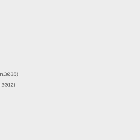
ปท.3035)
ท.3012)