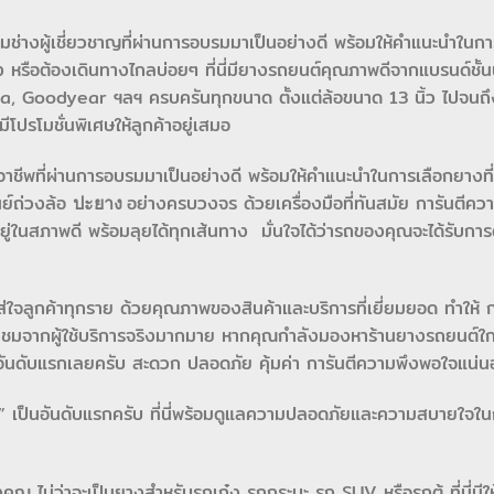
ีมช่างผู้เชี่ยวชาญที่ผ่านการอบรมมาเป็นอย่างดี พร้อมให้คำแนะนำในกา
อง หรือต้องเดินทางไกลบ่อยๆ ที่นี่มียางรถยนต์คุณภาพดีจากแบรนด์ชั้น
 Goodyear ฯลฯ ครบครันทุกขนาด ตั้งแต่ล้อขนาด 13 นิ้ว ไปจนถึง
ีโปรโมชั่นพิเศษให้ลูกค้าอยู่เสมอ
ออาชีพที่ผ่านการอบรมมาเป็นอย่างดี พร้อมให้คำแนะนำในการเลือกยางที
นย์ถ่วงล้อ
อย่างครบวงจร ด้วยเครื่องมือที่ทันสมัย การันตีคว
ปะยาง
อยู่ในสภาพดี พร้อมลุยได้ทุกเส้นทาง มั่นใจได้ว่ารถของคุณจะได้รับกา
ใส่ใจลูกค้าทุกราย ด้วยคุณภาพของสินค้าและบริการที่เยี่ยมยอด ทำให้ 
่นชมจากผู้ใช้บริการจริงมากมาย หากคุณกำลังมองหาร้านยางรถยนต์ใกล้
อันดับแรกเลยครับ สะดวก ปลอดภัย คุ้มค่า การันตีความพึงพอใจแน่
 เป็นอันดับแรกครับ ที่นี่พร้อมดูแลความปลอดภัยและความสบายใจในกา
ณ ไม่ว่าจะเป็นยางสำหรับรถเก๋ง รถกระบะ รถ SUV หรือรถตู้ ที่นี่มีให