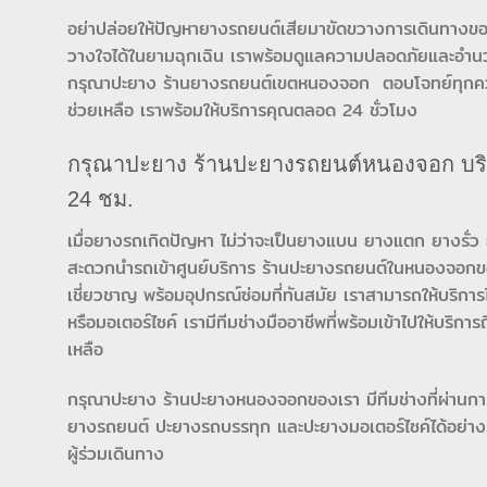
อย่าปล่อยให้ปัญหายางรถยนต์เสียมาขัดขวางการเดินทางขอ
วางใจได้ในยามฉุกเฉิน เราพร้อมดูแลความปลอดภัยและอำนว
กรุณาปะยาง ร้านยางรถยนต์เขตหนองจอก ตอบโจทย์ทุกควา
ช่วยเหลือ เราพร้อมให้บริการคุณตลอด 24 ชั่วโมง
กรุณาปะยาง ร้านปะยางรถยนต์หนองจอก บริก
24 ชม.
เมื่อยางรถเกิดปัญหา ไม่ว่าจะเป็นยางแบน ยางแตก ยางรั่ว 
สะดวกนำรถเข้าศูนย์บริการ ร้านปะยางรถยนต์ในหนองจอกของก
เชี่ยวชาญ พร้อมอุปกรณ์ซ่อมที่ทันสมัย เราสามารถให้บริกา
หรือมอเตอร์ไซค์ เรามีทีมช่างมืออาชีพที่พร้อมเข้าไปให้บริการ
เหลือ
กรุณาปะยาง ร้านปะยางหนองจอกของเรา มีทีมช่างที่ผ่านกา
ยางรถยนต์ ปะยางรถบรรทุก และปะยางมอเตอร์ไซค์ได้อย่าง
ผู้ร่วมเดินทาง