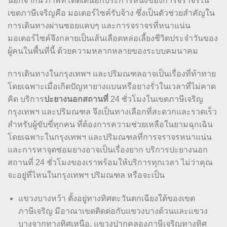
นอกจากนี้ ภาพที่โดดเด่นอีกประการหนึ่งของการจราจรใน
เขตภาษีเจริญคือ มอเตอร์ไซค์รับจ้าง ซึ่งเป็นตัวช่วยสำคัญใน
การเดินทางผ่านซอยแคบๆ และการจราจรที่หนาแน่น
มอเตอร์ไซค์จึงกลายเป็นเส้นเลือดหล่อเลี้ยงชีวิตประจำวันของ
ผู้คนในพื้นที่นี้ ด้วยความหลากหลายของระบบคมนาคม
การเดินทางในกรุงเทพฯ และปริมณฑลอาจเป็นเรื่องที่ท้าทาย
โดยเฉพาะเมื่อเกิดปัญหายางแบนหรือยางรั่วในเวลาที่ไม่คาด
ปะยางนอกสถานที่
คิด บริการ
24 ชั่วโมงในเขตภาษีเจริญ
กรุงเทพฯ และปริมณฑล จึงเป็นทางเลือกที่สะดวกและรวดเร็ว
สำหรับผู้ขับขี่ทุกคน ที่ต้องการความช่วยเหลือในยามฉุกเฉิน
โดยเฉพาะในกรุงเทพฯ และปริมณฑลที่การจราจรหนาแน่น
และการหาจุดซ่อมยางอาจเป็นเรื่องยาก บริการปะยางนอก
สถานที่ 24 ชั่วโมงของเราพร้อมให้บริการทุกเวลา ไม่ว่าคุณ
จะอยู่ที่ไหนในกรุงเทพฯ ปริมณฑล หรือจะเป็น
แขวงบางหว้า ตั้งอยู่ทางทิศตะวันตกเฉียงใต้ของเขต
ภาษีเจริญ มีอาณาเขตติดต่อกับแขวงบางด้วนและแขวง
บางจากทางทิศเหนือ, แขวงปากคลองภาษีเจริญทางทิศ