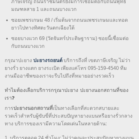
ภาษีเจริญ ถนนราชมนตรียังมีการเชื่อมต่อกับถนนพุทธ
มณฑลสาย 1 และถนนบางแวก
ซอยเพชรเกษม 48 / เริ่มต้นจากถนนเพชรเกษมและทอด
ยาวไปทางทิศตะวันตกเฉียงใต้
ซอยบางแวก 69 (วัดจันทร์ประดิษฐาราม) ซอยนี้เชื่อมต่อ
กับถนนบางแวก
ปะยางรถยนต์
กรุณาปะยาง
บริการถึงที่ เขตภาษีเจริญ ไม่ว่า
ยางรั่ว ยางแตก ยางระเบิด เพียงแค่โทร 095-159-4540 ทีม
งานมืออาชีพของเราจะรีบไปถึงที่หมายอย่างรวดเร็ว
ทำไมต้องเลือกบริการกรุณาปะยาง ปะยางนอกสถานที่ของ
เรา?
ปะยางนอกสถานที่
การ
เป็นทางเลือกที่สะดวกสบายและ
รวดเร็วสำหรับผู้ขับขี่ที่ประสบปัญหายางแบนหรือยางรั่วกลาง
ทาง บริการของเรามีความโดดเด่นในหลายด้าน:
1. บริการตลอด 24 ชั่วโมง: ไม่ว่าคุณจะประสบปัญหายางแบน