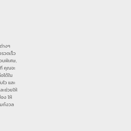
ต่างๆ
งรวดเร็ว
่วนพิเศษ,
ที คุณจะ
ือได้ใน
ับไว และ
ละช่วยให้
อง ให้
ามกังวล