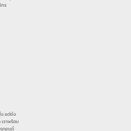
 โทร
น แต่ยัง
ด เราพร้อม
งรถยนต์