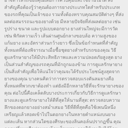
อาจทำให้รถของคุณเสียการควบคุมและใช้งานไม่ได้ สิ่ง
สำคัญคือต้องรู้ว่าคุณต้องการยางประเภทใดสำหรับประเภท
ของรถที่คุณเป็นเจ้าของ รวมทั้งต้องทราบคุณสมบัติต่างๆ ที่ส่ง
ผลต่อสมรรถนะของยางด้วย มีหลายปัจจัยที่ส่งผลต่อยาง เช่น
รูปร่าง ขนาด และรูปแบบดอกยาง ยางส่วนใหญ่จะมีการวัด
เช่น พิกัดความเร็ว เส้นผ่านศูนย์กลางขอบล้อ ความสูงของ
แก้มยาง และอัตราส่วนกว้างยาว ซึ่งเป็นข้อกำหนดที่สำคัญ
ทั้งหมดที่ต้องพิจารณาเมื่อซื้อชุดยางสำหรับรถของคุณ วิธี
ดูแลรักษายางให้มีประสิทธิภาพและความปลอดภัยสูงสุด ยาง
เป็นส่วนสำคัญของรถคุณที่มักถูกมองข้าม การดูแลรักษายาง
เป็นสิ่งสำคัญเพื่อให้แน่ใจว่าคุณจะได้รับประโยชน์สูงสุดจาก
ยางของคุณ บางคนคิดว่าการตรวจสอบแรงดันลมยางคือ
ทั้งหมดที่พวกเขาต้องทำ แต่ยังมีอีกหลายวิธีที่จะรักษายางของ
คุณ ต่อไปนี้คือเคล็ดลับบางประการเกี่ยวกับวิธีการดูแลรักษา
ยางและดูแลรักษายางให้ดีที่สุดให้นานที่สุด: ตรวจสอบความ
ลึกของดอกยางอย่างสม่ำเสมอ วิธีที่ดีที่สุดคือใช้เพนนีหนึ่ง
เหรียญแล้วสอดเข้าไปในดอกยางในหลายตำแหน่งบนยาง
แต่ละเส้น หากส่วนใดของศีรษะของลินคอล์นปรากฏขึ้น คุณ