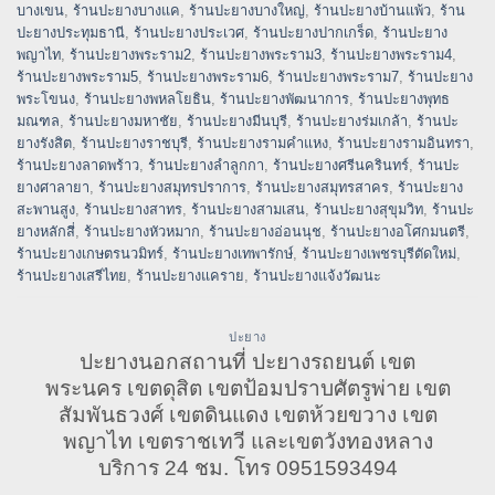
บางเขน
,
ร้านปะยางบางแค
,
ร้านปะยางบางใหญ่
,
ร้านปะยางบ้านแพ้ว
,
ร้าน
ปะยางประทุมธานี
,
ร้านปะยางประเวศ
,
ร้านปะยางปากเกร็ด
,
ร้านปะยาง
พญาไท
,
ร้านปะยางพระราม2
,
ร้านปะยางพระราม3
,
ร้านปะยางพระราม4
,
ร้านปะยางพระราม5
,
ร้านปะยางพระราม6
,
ร้านปะยางพระราม7
,
ร้านปะยาง
พระโขนง
,
ร้านปะยางพหลโยธิน
,
ร้านปะยางพัฒนาการ
,
ร้านปะยางพุทธ
มณฑล
,
ร้านปะยางมหาชัย
,
ร้านปะยางมีนบุรี
,
ร้านปะยางร่มเกล้า
,
ร้านปะ
ยางรังสิต
,
ร้านปะยางราชบุรี
,
ร้านปะยางรามคำแหง
,
ร้านปะยางรามอินทรา
,
ร้านปะยางลาดพร้าว
,
ร้านปะยางลำลูกกา
,
ร้านปะยางศรีนครินทร์
,
ร้านปะ
ยางศาลายา
,
ร้านปะยางสมุทรปราการ
,
ร้านปะยางสมุทรสาคร
,
ร้านปะยาง
สะพานสูง
,
ร้านปะยางสาทร
,
ร้านปะยางสามเสน
,
ร้านปะยางสุขุมวิท
,
ร้านปะ
ยางหลักสี่
,
ร้านปะยางหัวหมาก
,
ร้านปะยางอ่อนนุช
,
ร้านปะยางอโศกมนตรี
,
ร้านปะยางเกษตรนวมิทร์
,
ร้านปะยางเทพารักษ์
,
ร้านปะยางเพชรบุรีตัดใหม่
,
ร้านปะยางเสรีไทย
,
ร้านปะยางแคราย
,
ร้านปะยางแจ้งวัฒนะ
ปะยาง
ปะยางนอกสถานที่ ปะยางรถยนต์ เขต
พระนคร เขตดุสิต เขตป้อมปราบศัตรูพ่าย เขต
สัมพันธวงศ์ เขตดินแดง เขตห้วยขวาง เขต
พญาไท เขตราชเทวี และเขตวังทองหลาง
บริการ 24 ชม. โทร 0951593494