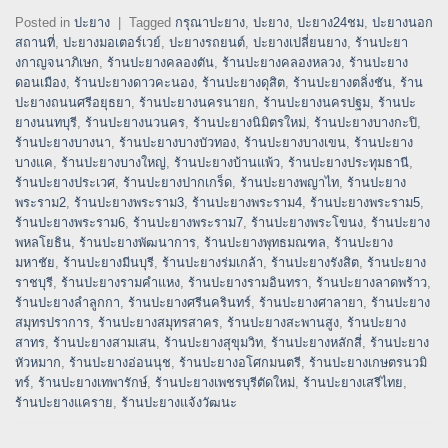
Posted in
ปะยาง
|
Tagged
กรุณาปะยาง
,
ปะยาง
,
ปะยาง24ชม
,
ปะยางนอก
สถานที่
,
ปะยางมอเตอร์เวย์
,
ปะยางรถยนต์
,
ปะยางเปลี่ยนยาง
,
ร้านปะยา
งกาญจนาภิเษก
,
ร้านปะยางคลองตัน
,
ร้านปะยางคลองหลวง
,
ร้านปะยาง
ดอนเมือง
,
ร้านปะยางดาวคะนอง
,
ร้านปะยางดุสิต
,
ร้านปะยางตลิ่งชัน
,
ร้าน
ปะยางถนนศรีอยุธยา
,
ร้านปะยางนครนายก
,
ร้านปะยางนครปฐม
,
ร้านปะ
ยางนนทบุรี
,
ร้านปะยางนวนคร
,
ร้านปะยางนิมิตรใหม่
,
ร้านปะยางบางกะปิ
,
ร้านปะยางบางนา
,
ร้านปะยางบางบัวทอง
,
ร้านปะยางบางเขน
,
ร้านปะยาง
บางแค
,
ร้านปะยางบางใหญ่
,
ร้านปะยางบ้านแพ้ว
,
ร้านปะยางประทุมธานี
,
ร้านปะยางประเวศ
,
ร้านปะยางปากเกร็ด
,
ร้านปะยางพญาไท
,
ร้านปะยาง
พระราม2
,
ร้านปะยางพระราม3
,
ร้านปะยางพระราม4
,
ร้านปะยางพระราม5
,
ร้านปะยางพระราม6
,
ร้านปะยางพระราม7
,
ร้านปะยางพระโขนง
,
ร้านปะยาง
พหลโยธิน
,
ร้านปะยางพัฒนาการ
,
ร้านปะยางพุทธมณฑล
,
ร้านปะยาง
มหาชัย
,
ร้านปะยางมีนบุรี
,
ร้านปะยางร่มเกล้า
,
ร้านปะยางรังสิต
,
ร้านปะยาง
ราชบุรี
,
ร้านปะยางรามคำแหง
,
ร้านปะยางรามอินทรา
,
ร้านปะยางลาดพร้าว
,
ร้านปะยางลำลูกกา
,
ร้านปะยางศรีนครินทร์
,
ร้านปะยางศาลายา
,
ร้านปะยาง
สมุทรปราการ
,
ร้านปะยางสมุทรสาคร
,
ร้านปะยางสะพานสูง
,
ร้านปะยาง
สาทร
,
ร้านปะยางสามเสน
,
ร้านปะยางสุขุมวิท
,
ร้านปะยางหลักสี่
,
ร้านปะยาง
หัวหมาก
,
ร้านปะยางอ่อนนุช
,
ร้านปะยางอโศกมนตรี
,
ร้านปะยางเกษตรนวมิ
ทร์
,
ร้านปะยางเทพารักษ์
,
ร้านปะยางเพชรบุรีตัดใหม่
,
ร้านปะยางเสรีไทย
,
ร้านปะยางแคราย
,
ร้านปะยางแจ้งวัฒนะ