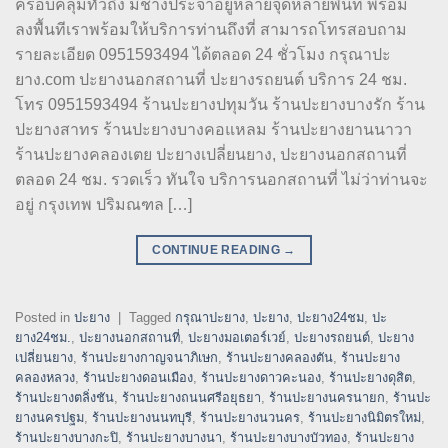
ครอบคลุมทั่วถึง มีช่างประจำอยู่หลายจุดหลายพื้นที่ พร้อม
ลงพื้นทีเราพร้อมให้บริการท่านถึงที่ สามารถโทรสอบถาม
รายละเอียด 0951593494 ได้ตลอด 24 ชั่วโมง กรุณาปะ
ยาง.com ปะยางนอกสถานที่ ปะยางรถยนต์ บริการ 24 ชม.
โทร 0951593494 ร้านปะยางปทุมวัน ร้านปะยางบางรัก ร้าน
ปะยางสาทร ร้านปะยางบางคอแหลม ร้านปะยางยานนาวา
ร้านปะยางคลองเตย ปะยางเปลี่ยนยาง, ปะยางนอกสถานที่
ตลอด 24 ชม. รวดเร็ว ทันใจ บริการนอกสถานที่ ไม่ว่าท่านจะ
อยู่ กรุงเทพ ปริมณฑล […]
CONTINUE READING
→
Posted in
ปะยาง
|
Tagged
กรุณาปะยาง
,
ปะยาง
,
ปะยาง24ชม
,
ปะ
ยาง24ชม.
,
ปะยางนอกสถานที่
,
ปะยางมอเตอร์เวย์
,
ปะยางรถยนต์
,
ปะยาง
เปลี่ยนยาง
,
ร้านปะยางกาญจนาภิเษก
,
ร้านปะยางคลองตัน
,
ร้านปะยาง
คลองหลวง
,
ร้านปะยางดอนเมือง
,
ร้านปะยางดาวคะนอง
,
ร้านปะยางดุสิต
,
ร้านปะยางตลิ่งชัน
,
ร้านปะยางถนนศรีอยุธยา
,
ร้านปะยางนครนายก
,
ร้านปะ
ยางนครปฐม
,
ร้านปะยางนนทบุรี
,
ร้านปะยางนวนคร
,
ร้านปะยางนิมิตรใหม่
,
ร้านปะยางบางกะปิ
,
ร้านปะยางบางนา
,
ร้านปะยางบางบัวทอง
,
ร้านปะยาง