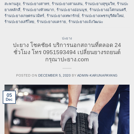
สะพานสูง
,
ร้านปะยางสาทร
,
ร้านปะยางสามเสน
,
ร้านปะยางสุขุมวิท
,
ร้านปะ
ยางหลักสี่
,
ร้านปะยางหัวหมาก
,
ร้านปะยางอ่อนนุช
,
ร้านปะยางอโศกมนตรี
,
ร้านปะยางเกษตรนวมิทร์
,
ร้านปะยางเทพารักษ์
,
ร้านปะยางเพชรบุรีตัดใหม่
,
ร้านปะยางเสรีไทย
,
ร้านปะยางแคราย
,
ร้านปะยางแจ้งวัฒนะ
ปะยาง
ปะยาง โชคชัย4 บริการนอกสถานที่ตลอด 24
ชั่วโมง โทร 0951593494 เปลี่ยนยางรถยนต์
กรุณาปะยาง.com
POSTED ON
DECEMBER 5, 2020
BY
ADMIN-KARUNAPAYANG
05
Dec