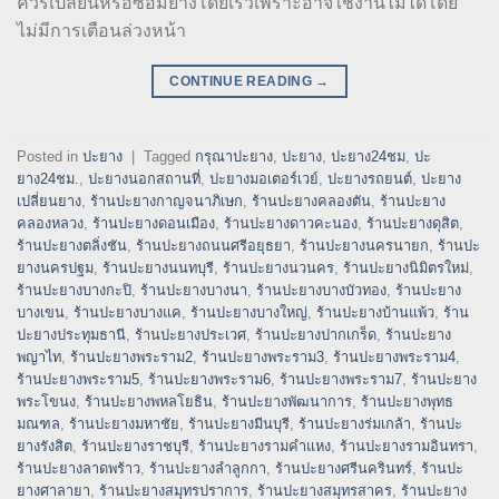
ควรเปลี่ยนหรือซ่อมยางโดยเร็วเพราะอาจใช้งานไม่ได้โดย
ไม่มีการเตือนล่วงหน้า
CONTINUE READING
→
Posted in
ปะยาง
|
Tagged
กรุณาปะยาง
,
ปะยาง
,
ปะยาง24ชม
,
ปะ
ยาง24ชม.
,
ปะยางนอกสถานที่
,
ปะยางมอเตอร์เวย์
,
ปะยางรถยนต์
,
ปะยาง
เปลี่ยนยาง
,
ร้านปะยางกาญจนาภิเษก
,
ร้านปะยางคลองตัน
,
ร้านปะยาง
คลองหลวง
,
ร้านปะยางดอนเมือง
,
ร้านปะยางดาวคะนอง
,
ร้านปะยางดุสิต
,
ร้านปะยางตลิ่งชัน
,
ร้านปะยางถนนศรีอยุธยา
,
ร้านปะยางนครนายก
,
ร้านปะ
ยางนครปฐม
,
ร้านปะยางนนทบุรี
,
ร้านปะยางนวนคร
,
ร้านปะยางนิมิตรใหม่
,
ร้านปะยางบางกะปิ
,
ร้านปะยางบางนา
,
ร้านปะยางบางบัวทอง
,
ร้านปะยาง
บางเขน
,
ร้านปะยางบางแค
,
ร้านปะยางบางใหญ่
,
ร้านปะยางบ้านแพ้ว
,
ร้าน
ปะยางประทุมธานี
,
ร้านปะยางประเวศ
,
ร้านปะยางปากเกร็ด
,
ร้านปะยาง
พญาไท
,
ร้านปะยางพระราม2
,
ร้านปะยางพระราม3
,
ร้านปะยางพระราม4
,
ร้านปะยางพระราม5
,
ร้านปะยางพระราม6
,
ร้านปะยางพระราม7
,
ร้านปะยาง
พระโขนง
,
ร้านปะยางพหลโยธิน
,
ร้านปะยางพัฒนาการ
,
ร้านปะยางพุทธ
มณฑล
,
ร้านปะยางมหาชัย
,
ร้านปะยางมีนบุรี
,
ร้านปะยางร่มเกล้า
,
ร้านปะ
ยางรังสิต
,
ร้านปะยางราชบุรี
,
ร้านปะยางรามคำแหง
,
ร้านปะยางรามอินทรา
,
ร้านปะยางลาดพร้าว
,
ร้านปะยางลำลูกกา
,
ร้านปะยางศรีนครินทร์
,
ร้านปะ
ยางศาลายา
,
ร้านปะยางสมุทรปราการ
,
ร้านปะยางสมุทรสาคร
,
ร้านปะยาง