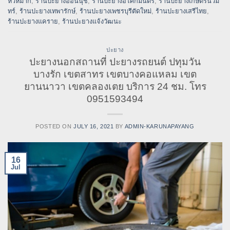
หัวหมาก
,
ร้านปะยางอ่อนนุช
,
ร้านปะยางอโศกมนตรี
,
ร้านปะยางเกษตรนวมิ
ทร์
,
ร้านปะยางเทพารักษ์
,
ร้านปะยางเพชรบุรีตัดใหม่
,
ร้านปะยางเสรีไทย
,
ร้านปะยางแคราย
,
ร้านปะยางแจ้งวัฒนะ
ปะยาง
ปะยางนอกสถานที่ ปะยางรถยนต์ ปทุมวัน
บางรัก เขตสาทร เขตบางคอแหลม เขต
ยานนาวา เขตคลองเตย บริการ 24 ชม. โทร
0951593494
POSTED ON
JULY 16, 2021
BY
ADMIN-KARUNAPAYANG
16
Jul