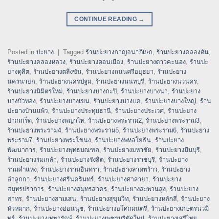
CONTINUE READING
→
Posted in
ปะยาง
|
Tagged
ร้านปะยางกาญจนาภิเษก
,
ร้านปะยางคลองตัน
,
ร้านปะยางคลองหลวง
,
ร้านปะยางดอนเมือง
,
ร้านปะยางดาวคะนอง
,
ร้านปะ
ยางดุสิต
,
ร้านปะยางตลิ่งชัน
,
ร้านปะยางถนนศรีอยุธยา
,
ร้านปะยาง
นครนายก
,
ร้านปะยางนครปฐม
,
ร้านปะยางนนทบุรี
,
ร้านปะยางนวนคร
,
ร้านปะยางนิมิตรใหม่
,
ร้านปะยางบางกะปิ
,
ร้านปะยางบางนา
,
ร้านปะยาง
บางบัวทอง
,
ร้านปะยางบางเขน
,
ร้านปะยางบางแค
,
ร้านปะยางบางใหญ่
,
ร้าน
ปะยางบ้านแพ้ว
,
ร้านปะยางประทุมธานี
,
ร้านปะยางประเวศ
,
ร้านปะยาง
ปากเกร็ด
,
ร้านปะยางพญาไท
,
ร้านปะยางพระราม2
,
ร้านปะยางพระราม3
,
ร้านปะยางพระราม4
,
ร้านปะยางพระราม5
,
ร้านปะยางพระราม6
,
ร้านปะยาง
พระราม7
,
ร้านปะยางพระโขนง
,
ร้านปะยางพหลโยธิน
,
ร้านปะยาง
พัฒนาการ
,
ร้านปะยางพุทธมณฑล
,
ร้านปะยางมหาชัย
,
ร้านปะยางมีนบุรี
,
ร้านปะยางร่มเกล้า
,
ร้านปะยางรังสิต
,
ร้านปะยางราชบุรี
,
ร้านปะยาง
รามคำแหง
,
ร้านปะยางรามอินทรา
,
ร้านปะยางลาดพร้าว
,
ร้านปะยาง
ลำลูกกา
,
ร้านปะยางศรีนครินทร์
,
ร้านปะยางศาลายา
,
ร้านปะยาง
สมุทรปราการ
,
ร้านปะยางสมุทรสาคร
,
ร้านปะยางสะพานสูง
,
ร้านปะยาง
สาทร
,
ร้านปะยางสามเสน
,
ร้านปะยางสุขุมวิท
,
ร้านปะยางหลักสี่
,
ร้านปะยาง
หัวหมาก
,
ร้านปะยางอ่อนนุช
,
ร้านปะยางอโศกมนตรี
,
ร้านปะยางเกษตรนวมิ
ทร์
,
ร้านปะยางเทพารักษ์
,
ร้านปะยางเพชรบุรีตัดใหม่
,
ร้านปะยางเสรีไทย
,