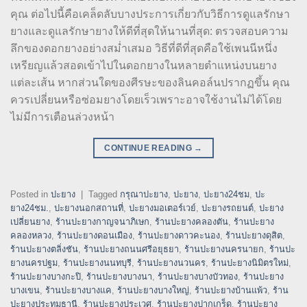
คุณ ต่อไปนี้คือเคล็ดลับบางประการเกี่ยวกับวิธีการดูแลรักษา
ยางและดูแลรักษายางให้ดีที่สุดให้นานที่สุด: ตรวจสอบความ
ลึกของดอกยางอย่างสม่ำเสมอ วิธีที่ดีที่สุดคือใช้เพนนีหนึ่ง
เหรียญแล้วสอดเข้าไปในดอกยางในหลายตำแหน่งบนยาง
แต่ละเส้น หากส่วนใดของศีรษะของลินคอล์นปรากฏขึ้น คุณ
ควรเปลี่ยนหรือซ่อมยางโดยเร็วเพราะอาจใช้งานไม่ได้โดย
ไม่มีการเตือนล่วงหน้า
CONTINUE READING
→
Posted in
ปะยาง
|
Tagged
กรุณาปะยาง
,
ปะยาง
,
ปะยาง24ชม
,
ปะ
ยาง24ชม.
,
ปะยางนอกสถานที่
,
ปะยางมอเตอร์เวย์
,
ปะยางรถยนต์
,
ปะยาง
เปลี่ยนยาง
,
ร้านปะยางกาญจนาภิเษก
,
ร้านปะยางคลองตัน
,
ร้านปะยาง
คลองหลวง
,
ร้านปะยางดอนเมือง
,
ร้านปะยางดาวคะนอง
,
ร้านปะยางดุสิต
,
ร้านปะยางตลิ่งชัน
,
ร้านปะยางถนนศรีอยุธยา
,
ร้านปะยางนครนายก
,
ร้านปะ
ยางนครปฐม
,
ร้านปะยางนนทบุรี
,
ร้านปะยางนวนคร
,
ร้านปะยางนิมิตรใหม่
,
ร้านปะยางบางกะปิ
,
ร้านปะยางบางนา
,
ร้านปะยางบางบัวทอง
,
ร้านปะยาง
บางเขน
,
ร้านปะยางบางแค
,
ร้านปะยางบางใหญ่
,
ร้านปะยางบ้านแพ้ว
,
ร้าน
ปะยางประทุมธานี
,
ร้านปะยางประเวศ
,
ร้านปะยางปากเกร็ด
,
ร้านปะยาง