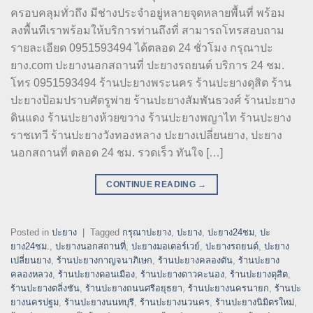
ครอบคลุมทั่วถึง มีช่างประจำอยู่หลายจุดหลายพื้นที่ พร้อม
ลงพื้นทีเราพร้อมให้บริการท่านถึงที่ สามารถโทรสอบถาม
รายละเอียด 0951593494 ได้ตลอด 24 ชั่วโมง กรุณาปะ
ยาง.com ปะยางนอกสถานที่ ปะยางรถยนต์ บริการ 24 ชม.
โทร 0951593494 ร้านปะยางพระนคร ร้านปะยางดุสิต ร้าน
ปะยางป้อมปราบศัตรูพ่าย ร้านปะยางสัมพันธวงศ์ ร้านปะยาง
ดินแดง ร้านปะยางห้วยขวาง ร้านปะยางพญาไท ร้านปะยาง
ราชเทวี ร้านปะยางวังทองหลาง ปะยางเปลี่ยนยาง, ปะยาง
นอกสถานที่ ตลอด 24 ชม. รวดเร็ว ทันใจ […]
CONTINUE READING
→
Posted in
ปะยาง
|
Tagged
กรุณาปะยาง
,
ปะยาง
,
ปะยาง24ชม
,
ปะ
ยาง24ชม.
,
ปะยางนอกสถานที่
,
ปะยางมอเตอร์เวย์
,
ปะยางรถยนต์
,
ปะยาง
เปลี่ยนยาง
,
ร้านปะยางกาญจนาภิเษก
,
ร้านปะยางคลองตัน
,
ร้านปะยาง
คลองหลวง
,
ร้านปะยางดอนเมือง
,
ร้านปะยางดาวคะนอง
,
ร้านปะยางดุสิต
,
ร้านปะยางตลิ่งชัน
,
ร้านปะยางถนนศรีอยุธยา
,
ร้านปะยางนครนายก
,
ร้านปะ
ยางนครปฐม
,
ร้านปะยางนนทบุรี
,
ร้านปะยางนวนคร
,
ร้านปะยางนิมิตรใหม่
,