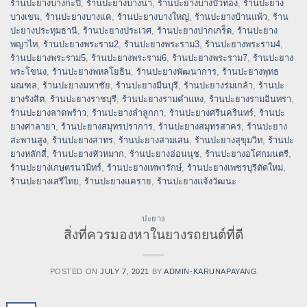
ร้านปะยางบางกะปิ
,
ร้านปะยางบางนา
,
ร้านปะยางบางบัวทอง
,
ร้านปะยาง
บางเขน
,
ร้านปะยางบางแค
,
ร้านปะยางบางใหญ่
,
ร้านปะยางบ้านแพ้ว
,
ร้าน
ปะยางประทุมธานี
,
ร้านปะยางประเวศ
,
ร้านปะยางปากเกร็ด
,
ร้านปะยาง
พญาไท
,
ร้านปะยางพระราม2
,
ร้านปะยางพระราม3
,
ร้านปะยางพระราม4
,
ร้านปะยางพระราม5
,
ร้านปะยางพระราม6
,
ร้านปะยางพระราม7
,
ร้านปะยาง
พระโขนง
,
ร้านปะยางพหลโยธิน
,
ร้านปะยางพัฒนาการ
,
ร้านปะยางพุทธ
มณฑล
,
ร้านปะยางมหาชัย
,
ร้านปะยางมีนบุรี
,
ร้านปะยางร่มเกล้า
,
ร้านปะ
ยางรังสิต
,
ร้านปะยางราชบุรี
,
ร้านปะยางรามคำแหง
,
ร้านปะยางรามอินทรา
,
ร้านปะยางลาดพร้าว
,
ร้านปะยางลำลูกกา
,
ร้านปะยางศรีนครินทร์
,
ร้านปะ
ยางศาลายา
,
ร้านปะยางสมุทรปราการ
,
ร้านปะยางสมุทรสาคร
,
ร้านปะยาง
สะพานสูง
,
ร้านปะยางสาทร
,
ร้านปะยางสามเสน
,
ร้านปะยางสุขุมวิท
,
ร้านปะ
ยางหลักสี่
,
ร้านปะยางหัวหมาก
,
ร้านปะยางอ่อนนุช
,
ร้านปะยางอโศกมนตรี
,
ร้านปะยางเกษตรนวมิทร์
,
ร้านปะยางเทพารักษ์
,
ร้านปะยางเพชรบุรีตัดใหม่
,
ร้านปะยางเสรีไทย
,
ร้านปะยางแคราย
,
ร้านปะยางแจ้งวัฒนะ
ปะยาง
สิ่งที่ควรมองหาในยางรถยนต์ที่ดี
POSTED ON
JULY 7, 2021
BY
ADMIN-KARUNAPAYANG