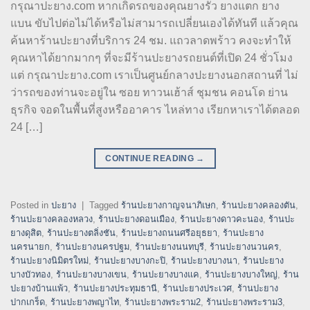
กรุณาปะยาง.com หากเกิดรถของคุณยางรั่ว ยางแตก ยาง
แบน ขับไปต่อไม่ได้หรือไม่สามารถเปลี่ยนเองได้ทันที แล้วคุณ
ค้นหาร้านปะยางที่บริการ 24 ชม. แถวลาดพร้าว คงจะทำให้
คุณหาได้ยากมากๆ ที่จะมีร้านปะยางรถยนต์ที่เปิด 24 ชั่วโมง
แต่ กรุณาปะยาง.com เราเป็นศูนย์กลางปะยางนอกสถานที่ ไม่
ว่ารถของท่านจะอยู่ใน ซอย ทาวนเฮ้าส์ ชุมชน คอนโด ย่าน
ธุรกิจ จอดในพื้นที่สูงหรืออาคาร ไหล่ทาง เรียกหาเราได้ตลอด
24 […]
CONTINUE READING
→
Posted in
ปะยาง
|
Tagged
ร้านปะยางกาญจนาภิเษก
,
ร้านปะยางคลองตัน
,
ร้านปะยางคลองหลวง
,
ร้านปะยางดอนเมือง
,
ร้านปะยางดาวคะนอง
,
ร้านปะ
ยางดุสิต
,
ร้านปะยางตลิ่งชัน
,
ร้านปะยางถนนศรีอยุธยา
,
ร้านปะยาง
นครนายก
,
ร้านปะยางนครปฐม
,
ร้านปะยางนนทบุรี
,
ร้านปะยางนวนคร
,
ร้านปะยางนิมิตรใหม่
,
ร้านปะยางบางกะปิ
,
ร้านปะยางบางนา
,
ร้านปะยาง
บางบัวทอง
,
ร้านปะยางบางเขน
,
ร้านปะยางบางแค
,
ร้านปะยางบางใหญ่
,
ร้าน
ปะยางบ้านแพ้ว
,
ร้านปะยางประทุมธานี
,
ร้านปะยางประเวศ
,
ร้านปะยาง
ปากเกร็ด
,
ร้านปะยางพญาไท
,
ร้านปะยางพระราม2
,
ร้านปะยางพระราม3
,