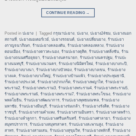
CONTINUE READING
→
Posted in
ปะยาง
|
Tagged
กรุณาปะยาง
,
ปะยาง
,
ปะยาง24ชม
,
ปะยางนอก
สถานที่
,
ปะยางมอเตอร์เวย์
,
ปะยางรถยนต์
,
ปะยางเปลี่ยนยาง
,
ร้านปะยา
งกาญจนาภิเษก
,
ร้านปะยางคลองตัน
,
ร้านปะยางคลองหลวง
,
ร้านปะยาง
ดอนเมือง
,
ร้านปะยางดาวคะนอง
,
ร้านปะยางดุสิต
,
ร้านปะยางตลิ่งชัน
,
ร้าน
ปะยางถนนศรีอยุธยา
,
ร้านปะยางนครนายก
,
ร้านปะยางนครปฐม
,
ร้านปะ
ยางนนทบุรี
,
ร้านปะยางนวนคร
,
ร้านปะยางนิมิตรใหม่
,
ร้านปะยางบางกะปิ
,
ร้านปะยางบางนา
,
ร้านปะยางบางบัวทอง
,
ร้านปะยางบางเขน
,
ร้านปะยาง
บางแค
,
ร้านปะยางบางใหญ่
,
ร้านปะยางบ้านแพ้ว
,
ร้านปะยางประทุมธานี
,
ร้านปะยางประเวศ
,
ร้านปะยางปากเกร็ด
,
ร้านปะยางพญาไท
,
ร้านปะยาง
พระราม2
,
ร้านปะยางพระราม3
,
ร้านปะยางพระราม4
,
ร้านปะยางพระราม5
,
ร้านปะยางพระราม6
,
ร้านปะยางพระราม7
,
ร้านปะยางพระโขนง
,
ร้านปะยาง
พหลโยธิน
,
ร้านปะยางพัฒนาการ
,
ร้านปะยางพุทธมณฑล
,
ร้านปะยาง
มหาชัย
,
ร้านปะยางมีนบุรี
,
ร้านปะยางร่มเกล้า
,
ร้านปะยางรังสิต
,
ร้านปะยาง
ราชบุรี
,
ร้านปะยางรามคำแหง
,
ร้านปะยางรามอินทรา
,
ร้านปะยางลาดพร้าว
,
ร้านปะยางลำลูกกา
,
ร้านปะยางศรีนครินทร์
,
ร้านปะยางศาลายา
,
ร้านปะยาง
สมุทรปราการ
,
ร้านปะยางสมุทรสาคร
,
ร้านปะยางสะพานสูง
,
ร้านปะยาง
สาทร
,
ร้านปะยางสามเสน
,
ร้านปะยางสุขุมวิท
,
ร้านปะยางหลักสี่
,
ร้านปะยาง