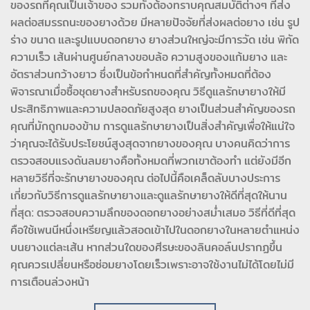
ของรถที่คุณเป็นเจ้าของ รวมทั้งต้องทราบคุณสมบัติต่างๆ ที่ส่ง
ผลต่อสมรรถนะของยางด้วย มีหลายปัจจัยที่ส่งผลต่อยาง เช่น รูป
ร่าง ขนาด และรูปแบบดอกยาง ยางส่วนใหญ่จะมีการวัด เช่น พิกัด
ความเร็ว เส้นผ่านศูนย์กลางขอบล้อ ความสูงของแก้มยาง และ
อัตราส่วนกว้างยาว ซึ่งเป็นข้อกำหนดที่สำคัญทั้งหมดที่ต้อง
พิจารณาเมื่อซื้อชุดยางสำหรับรถของคุณ วิธีดูแลรักษายางให้มี
ประสิทธิภาพและความปลอดภัยสูงสุด ยางเป็นส่วนสำคัญของรถ
คุณที่มักถูกมองข้าม การดูแลรักษายางเป็นสิ่งสำคัญเพื่อให้แน่ใจ
ว่าคุณจะได้รับประโยชน์สูงสุดจากยางของคุณ บางคนคิดว่าการ
ตรวจสอบแรงดันลมยางคือทั้งหมดที่พวกเขาต้องทำ แต่ยังมีอีก
หลายวิธีที่จะรักษายางของคุณ ต่อไปนี้คือเคล็ดลับบางประการ
เกี่ยวกับวิธีการดูแลรักษายางและดูแลรักษายางให้ดีที่สุดให้นาน
ที่สุด: ตรวจสอบความลึกของดอกยางอย่างสม่ำเสมอ วิธีที่ดีที่สุด
คือใช้เพนนีหนึ่งเหรียญแล้วสอดเข้าไปในดอกยางในหลายตำแหน่ง
บนยางแต่ละเส้น หากส่วนใดของศีรษะของลินคอล์นปรากฏขึ้น
คุณควรเปลี่ยนหรือซ่อมยางโดยเร็วเพราะอาจใช้งานไม่ได้โดยไม่มี
การเตือนล่วงหน้า