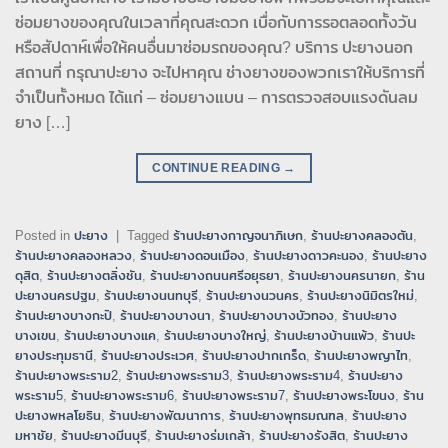
ซ่อมยางของคุณในเวลาที่คุณสะดวก เบื่อกับการรอตลอดทั้งวัน
หรือสัปดาห์เพื่อให้คนอื่นมาซ่อมรถของคุณ? บริการ ปะยางนอก
สถานที่ กรุณาปะยาง จะไปหาคุณ ช่างยางของพวกเราให้บริการที่
จำเป็นทั้งหมด ได้แก่ – ซ่อมยางแบน – การตรวจสอบแรงดันลม
ยาง […]
CONTINUE READING
→
Posted in
ปะยาง
|
Tagged
ร้านปะยางกาญจนาภิเษก
,
ร้านปะยางคลองตัน
,
ร้านปะยางคลองหลวง
,
ร้านปะยางดอนเมือง
,
ร้านปะยางดาวคะนอง
,
ร้านปะยาง
ดุสิต
,
ร้านปะยางตลิ่งชัน
,
ร้านปะยางถนนศรีอยุธยา
,
ร้านปะยางนครนายก
,
ร้าน
ปะยางนครปฐม
,
ร้านปะยางนนทบุรี
,
ร้านปะยางนวนคร
,
ร้านปะยางนิมิตรใหม่
,
ร้านปะยางบางกะปิ
,
ร้านปะยางบางนา
,
ร้านปะยางบางบัวทอง
,
ร้านปะยาง
บางเขน
,
ร้านปะยางบางแค
,
ร้านปะยางบางใหญ่
,
ร้านปะยางบ้านแพ้ว
,
ร้านปะ
ยางประทุมธานี
,
ร้านปะยางประเวศ
,
ร้านปะยางปากเกร็ด
,
ร้านปะยางพญาไท
,
ร้านปะยางพระราม2
,
ร้านปะยางพระราม3
,
ร้านปะยางพระราม4
,
ร้านปะยาง
พระราม5
,
ร้านปะยางพระราม6
,
ร้านปะยางพระราม7
,
ร้านปะยางพระโขนง
,
ร้าน
ปะยางพหลโยธิน
,
ร้านปะยางพัฒนาการ
,
ร้านปะยางพุทธมณฑล
,
ร้านปะยาง
มหาชัย
,
ร้านปะยางมีนบุรี
,
ร้านปะยางร่มเกล้า
,
ร้านปะยางรังสิต
,
ร้านปะยาง