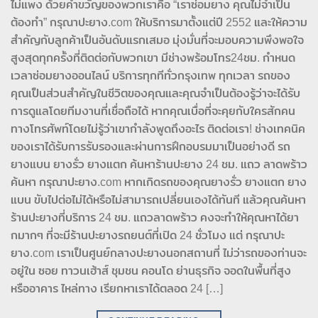
ไม่แพง ด้วยคำขวัญของพวกเราคือ “เราซ่อมยาง คุณไม่จำเป็น
ต้องทำ” กรุณาปะยาง.com ให้บริการมาตั้งแต่ปี 2552 และให้ความ
สำคัญกับลูกค้าเป็นอันดับแรกเสมอ มุ่งมั่นที่จะมอบความพึงพอใจ
สูงสุดทุกครั้งที่ติดต่อกับพวกเขา มีช่างพร้อมโทร24ชม. กำหนด
เวลาซ่อมยางออนไลน์ บริการทุกทีทั่วกรุงเทพ ทุกเวลา รถของ
คุณเป็นส่วนสำคัญในชีวิตของคุณและคุณจำเป็นต้องรู้ว่าจะได้รับ
การดูแลโดยทีมงานที่เชื่อถือได้ หากคุณเบื่อที่จะคุยกับใครสักคน
ทางโทรศัพท์โดยไม่รู้ว่าเขากำลังพูดถึงอะไร ติดต่อเรา! ช่างเทคนิค
ของเราได้รับการรับรองและผ่านการฝึกอบรมมาเป็นอย่างดี รถ
ยางแบน ยางรั่ว ยางแตก ค้นหาร้านปะยาง 24 ชม. แถว ลาดพร้าว
ค้นหา กรุณาปะยาง.com หากเกิดรถของคุณยางรั่ว ยางแตก ยาง
แบน ขับไปต่อไม่ได้หรือไม่สามารถเปลี่ยนเองได้ทันที แล้วคุณค้นหา
ร้านปะยางที่บริการ 24 ชม. แถวลาดพร้าว คงจะทำให้คุณหาได้ยา
กมากๆ ที่จะมีร้านปะยางรถยนต์ที่เปิด 24 ชั่วโมง แต่ กรุณาปะ
ยาง.com เราเป็นศูนย์กลางปะยางนอกสถานที่ ไม่ว่ารถของท่านจะ
อยู่ใน ซอย ทาวนเฮ้าส์ ชุมชน คอนโด ย่านธุรกิจ จอดในพื้นที่สูง
หรืออาคาร ไหล่ทาง เรียกหาเราได้ตลอด 24 […]