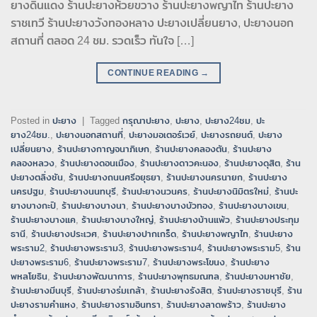
ยางดินแดง ร้านปะยางห้วยขวาง ร้านปะยางพญาไท ร้านปะยาง
ราชเทวี ร้านปะยางวังทองหลาง ปะยางเปลี่ยนยาง, ปะยางนอก
สถานที่ ตลอด 24 ชม. รวดเร็ว ทันใจ […]
CONTINUE READING
→
Posted in
ปะยาง
|
Tagged
กรุณาปะยาง
,
ปะยาง
,
ปะยาง24ชม
,
ปะ
ยาง24ชม.
,
ปะยางนอกสถานที่
,
ปะยางมอเตอร์เวย์
,
ปะยางรถยนต์
,
ปะยาง
เปลี่ยนยาง
,
ร้านปะยางกาญจนาภิเษก
,
ร้านปะยางคลองตัน
,
ร้านปะยาง
คลองหลวง
,
ร้านปะยางดอนเมือง
,
ร้านปะยางดาวคะนอง
,
ร้านปะยางดุสิต
,
ร้าน
ปะยางตลิ่งชัน
,
ร้านปะยางถนนศรีอยุธยา
,
ร้านปะยางนครนายก
,
ร้านปะยาง
นครปฐม
,
ร้านปะยางนนทบุรี
,
ร้านปะยางนวนคร
,
ร้านปะยางนิมิตรใหม่
,
ร้านปะ
ยางบางกะปิ
,
ร้านปะยางบางนา
,
ร้านปะยางบางบัวทอง
,
ร้านปะยางบางเขน
,
ร้านปะยางบางแค
,
ร้านปะยางบางใหญ่
,
ร้านปะยางบ้านแพ้ว
,
ร้านปะยางประทุม
ธานี
,
ร้านปะยางประเวศ
,
ร้านปะยางปากเกร็ด
,
ร้านปะยางพญาไท
,
ร้านปะยาง
พระราม2
,
ร้านปะยางพระราม3
,
ร้านปะยางพระราม4
,
ร้านปะยางพระราม5
,
ร้าน
ปะยางพระราม6
,
ร้านปะยางพระราม7
,
ร้านปะยางพระโขนง
,
ร้านปะยาง
พหลโยธิน
,
ร้านปะยางพัฒนาการ
,
ร้านปะยางพุทธมณฑล
,
ร้านปะยางมหาชัย
,
ร้านปะยางมีนบุรี
,
ร้านปะยางร่มเกล้า
,
ร้านปะยางรังสิต
,
ร้านปะยางราชบุรี
,
ร้าน
ปะยางรามคำแหง
,
ร้านปะยางรามอินทรา
,
ร้านปะยางลาดพร้าว
,
ร้านปะยาง