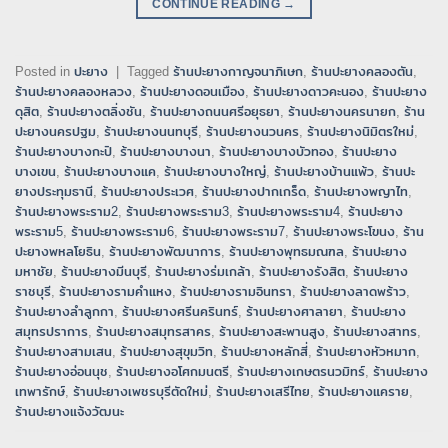
CONTINUE READING
→
Posted in
ปะยาง
|
Tagged
ร้านปะยางกาญจนาภิเษก
,
ร้านปะยางคลองตัน
,
ร้านปะยางคลองหลวง
,
ร้านปะยางดอนเมือง
,
ร้านปะยางดาวคะนอง
,
ร้านปะยาง
ดุสิต
,
ร้านปะยางตลิ่งชัน
,
ร้านปะยางถนนศรีอยุธยา
,
ร้านปะยางนครนายก
,
ร้าน
ปะยางนครปฐม
,
ร้านปะยางนนทบุรี
,
ร้านปะยางนวนคร
,
ร้านปะยางนิมิตรใหม่
,
ร้านปะยางบางกะปิ
,
ร้านปะยางบางนา
,
ร้านปะยางบางบัวทอง
,
ร้านปะยาง
บางเขน
,
ร้านปะยางบางแค
,
ร้านปะยางบางใหญ่
,
ร้านปะยางบ้านแพ้ว
,
ร้านปะ
ยางประทุมธานี
,
ร้านปะยางประเวศ
,
ร้านปะยางปากเกร็ด
,
ร้านปะยางพญาไท
,
ร้านปะยางพระราม2
,
ร้านปะยางพระราม3
,
ร้านปะยางพระราม4
,
ร้านปะยาง
พระราม5
,
ร้านปะยางพระราม6
,
ร้านปะยางพระราม7
,
ร้านปะยางพระโขนง
,
ร้าน
ปะยางพหลโยธิน
,
ร้านปะยางพัฒนาการ
,
ร้านปะยางพุทธมณฑล
,
ร้านปะยาง
มหาชัย
,
ร้านปะยางมีนบุรี
,
ร้านปะยางร่มเกล้า
,
ร้านปะยางรังสิต
,
ร้านปะยาง
ราชบุรี
,
ร้านปะยางรามคำแหง
,
ร้านปะยางรามอินทรา
,
ร้านปะยางลาดพร้าว
,
ร้านปะยางลำลูกกา
,
ร้านปะยางศรีนครินทร์
,
ร้านปะยางศาลายา
,
ร้านปะยาง
สมุทรปราการ
,
ร้านปะยางสมุทรสาคร
,
ร้านปะยางสะพานสูง
,
ร้านปะยางสาทร
,
ร้านปะยางสามเสน
,
ร้านปะยางสุขุมวิท
,
ร้านปะยางหลักสี่
,
ร้านปะยางหัวหมาก
,
ร้านปะยางอ่อนนุช
,
ร้านปะยางอโศกมนตรี
,
ร้านปะยางเกษตรนวมิทร์
,
ร้านปะยาง
เทพารักษ์
,
ร้านปะยางเพชรบุรีตัดใหม่
,
ร้านปะยางเสรีไทย
,
ร้านปะยางแคราย
,
ร้านปะยางแจ้งวัฒนะ