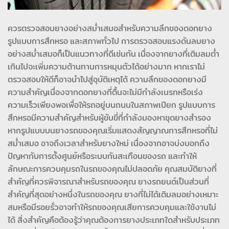
ควรตรวจสอบยางอย่างสม่ำเสมอสำหรับความลึกของดอกยาง
รูปแบบการสึกหรอ และสภาพทั่วไป การตรวจสอบแรงดันลมยาง
อย่างสม่ำเสมอก็เป็นแนวทางที่ดีเช่นกัน เนื่องจากยางที่เติมลมต่ำ
เกินไปจะเพิ่มความต้านทานการหมุนตัวได้อย่างมาก หากเราไม่
ตรวจสอบให้ดีก็อาจนำไปสู่อุบัติเหตุได้ ความลึกของดอกยางมี
ความสำคัญเนื่องจากดอกยางที่ตื้นจะไม่มีกำลังเบรกหรือเร่ง
ความเร็วเพียงพอเพื่อให้รถอยู่บนถนนในสภาพเปียก รูปแบบการ
สึกหรอมีความสำคัญสำหรับผู้ขับขี่ที่กำลังมองหาชุดยางสำรอง
หากรูปแบบบนยางรถของคุณเริ่มแสดงสัญญาณการสึกหรอที่ไม่
สม่ำเสมอ อาจถึงเวลาสำหรับยางใหม่ เนื่องจากอาจบ่งบอกถึง
ปัญหากับการตั้งศูนย์หรือระบบกันสะเทือนของรถ และทำให้
ลักษณะการควบคุมรถในรถของคุณไม่ปลอดภัย คุณสมบัติยางที่
สำคัญที่ควรพิจารณาสำหรับรถของคุณ ยางรถยนต์เป็นส่วนที่
สำคัญที่สุดอย่างหนึ่งในรถของคุณ ยางที่ไม่ได้เติมลมอย่างเหมาะ
สมหรือมีรอยรั่วอาจทำให้รถของคุณเสียการควบคุมและใช้งานไม่
ได้ สิ่งสำคัญคือต้องรู้ว่าคุณต้องการยางประเภทใดสำหรับประเภท