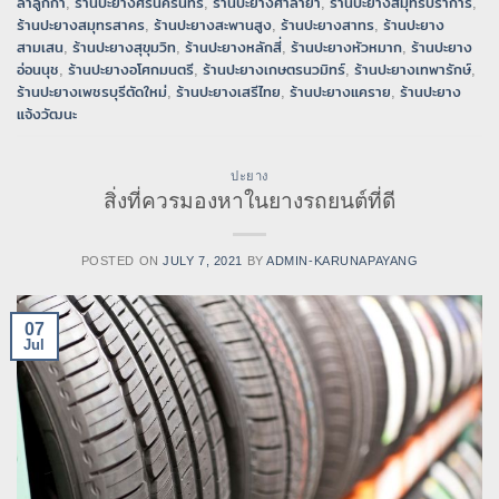
ลำลูกกา
,
ร้านปะยางศรีนครินทร์
,
ร้านปะยางศาลายา
,
ร้านปะยางสมุทรปราการ
,
ร้านปะยางสมุทรสาคร
,
ร้านปะยางสะพานสูง
,
ร้านปะยางสาทร
,
ร้านปะยาง
สามเสน
,
ร้านปะยางสุขุมวิท
,
ร้านปะยางหลักสี่
,
ร้านปะยางหัวหมาก
,
ร้านปะยาง
อ่อนนุช
,
ร้านปะยางอโศกมนตรี
,
ร้านปะยางเกษตรนวมิทร์
,
ร้านปะยางเทพารักษ์
,
ร้านปะยางเพชรบุรีตัดใหม่
,
ร้านปะยางเสรีไทย
,
ร้านปะยางแคราย
,
ร้านปะยาง
แจ้งวัฒนะ
ปะยาง
สิ่งที่ควรมองหาในยางรถยนต์ที่ดี
POSTED ON
JULY 7, 2021
BY
ADMIN-KARUNAPAYANG
07
Jul