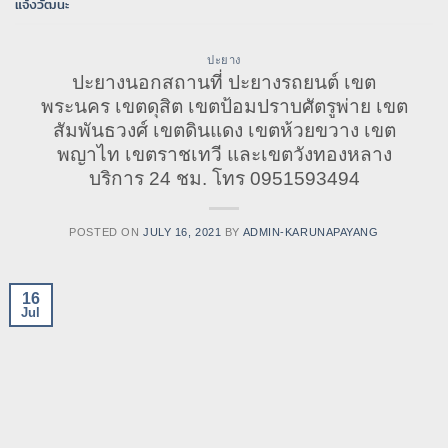
แจ้งวัฒนะ
ปะยาง
ปะยางนอกสถานที่ ปะยางรถยนต์ เขต
พระนคร เขตดุสิต เขตป้อมปราบศัตรูพ่าย เขต
สัมพันธวงศ์ เขตดินแดง เขตห้วยขวาง เขต
พญาไท เขตราชเทวี และเขตวังทองหลาง
บริการ 24 ชม. โทร 0951593494
POSTED ON
JULY 16, 2021
BY
ADMIN-KARUNAPAYANG
16
Jul