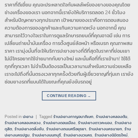
ราคาที่ดีเยี่ยม คุณจะประหลาดใจกับผลลัพธ์ของยางของคุณโดย
ช่างเครื่องของเรา นอกจากนี้เรายังให้บริการตลอด 24 ชั่วโมง
สำหรับปัญหายางทุกประเภท เป้าหมายของเราคือการตอบสนอง
ความต้องการของลูกค้าและเกินความคาดหวัง นอกจากนี้ คุณ
สามารถไว้วางใจเราในการดูแลรักษารถยนต์ที่คุณอาจมี เช่น การ
เปลี่ยนถ่ายน้ำมันเครื่อง การตั้งศูนย์ล้อหน้า หรือเบรก คุณภาพสม
ราคา เรามุ่งมั่นที่จะให้บริการปะยางยางที่ดีที่สุดในราคาที่ย่อมเยา
ไม่มีใครอยากใช้จ่ายมากกับยางใหม่ และนั่นคือที่ที่เราเข้ามา! ใช้ได้
ทุกที่ทุกเวลา ไม่จำเป็นต้องรอเป็นเวลานานสำหรับความช่วยเหลือ
เราจะไปถึงที่นั่นตรงเวลาทุกครั้งด้วยทีมผู้เชี่ยวชาญที่ทุ่มเท เรายัง
ซ่อมยางรถที่แบนได้ในขณะที่คุณยังขับรถอยู่
CONTINUE READING
→
Posted in
ปะยาง
|
Tagged
ร้านปะยางกาญจนาภิเษก
,
ร้านปะยางคลองตัน
,
ร้านปะยางคลองหลวง
,
ร้านปะยางดอนเมือง
,
ร้านปะยางดาวคะนอง
,
ร้านปะยาง
ดุสิต
,
ร้านปะยางตลิ่งชัน
,
ร้านปะยางถนนศรีอยุธยา
,
ร้านปะยางนครนายก
,
ร้าน
ปะยางนครปฐม
,
ร้านปะยางนนทบุรี
,
ร้านปะยางนวนคร
,
ร้านปะยางนิมิตรใหม่
,