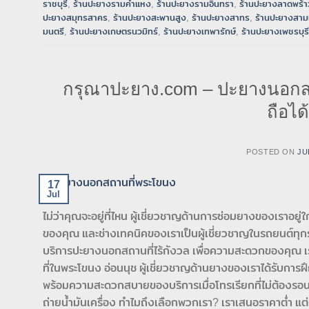
ราชบุรี
,
ร้านปะยางรามคำแหง
,
ร้านปะยางรามอินทรา
,
ร้านปะยางลาดพร้า
ปะยางสมุทรสาคร
,
ร้านปะยางสะพานสูง
,
ร้านปะยางสาทร
,
ร้านปะยางสาม
มนตรี
,
ร้านปะยางเกษตรนวมิทร์
,
ร้านปะยางเทพารักษ์
,
ร้านปะยางเพชรบุรี
กรุณาปะยาง.com – ปะยางนอกสถา
ถือไ
POSTED ON
JU
17
Jul
ไม่ว่าคุณจะอยู่ที่ไหน ผู้เชี่ยวชาญด้านการซ่อมยางของเราอยู
ของคุณ และช่างเทคนิคของเราเป็นผู้เชี่ยวชาญในรถยนต์ทุก
บริการปะยางนอกสถานที่ไร้กังวล เพื่อความสะดวกของคุณ เร
ที่ในพระโขนง อ่อนนุช ผู้เชี่ยวชาญด้านยางของเราได้รับกา
พร้อมความสะดวกสบายของบริการเมื่อโทรเรียกที่ไม่ต้องรอนา
ถ่ายน้ำมันเครื่อง ทำไมถึงเลือกพวกเรา? เราเสนอราคาต่ำ แต