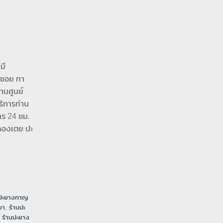
มี
 ซอย ทา
านศูนย์
ริการท่าน
ร 24 ชม.
ลองเตย ปะ
นปะยางกาญ
ยา
,
ร้านปะ
,
ร้านปะยาง