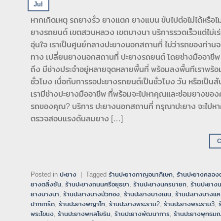
Jul
หากเกิดเหตุ รถยางรั่ว ยางแตก ยางแบน ขับไปต่อไม่ได้หรือ
ยางรถยนต์ เขตสวนหลวง เขตบางนา บริการรวดเร็วแต่ไม่เร่ง
อุ่นใจ เราเป็นศูนย์กลางปะยางนอกสถานที่ ไม่ว่ารถของท่านจะอ
ทาง เปลี่ยนยางนอกสถานที่ ปะยางรถยนต์ โดยช่างมืออาชีพ ม
ถึง มีช่างประจำอยู่หลายจุดหลายพื้นที่ พร้อมลงพื้นทีเรา
ชั่วโมง เบื่อกับการรอปะยางรถยนต์เป็นชั่วโมง วัน หรือเป็น
เรามีช่างปะยางมืออาชีพ ที่พร้อมจะไปหาคุณและซ่อมยางของคุ
รถของคุณ? บริการ ปะยางนอกสถานที่ กรุณาปะยาง จะไปหาคุ
ตรวจสอบแรงดันลมยาง […]
Posted in
ปะยาง
|
Tagged
ร้านปะยางกาญจนาภิเษก
,
ร้านปะยางคลองต
ยางตลิ่งชัน
,
ร้านปะยางถนนศรีอยุธยา
,
ร้านปะยางนครนายก
,
ร้านปะยาง
ยางบางนา
,
ร้านปะยางบางบัวทอง
,
ร้านปะยางบางเขน
,
ร้านปะยางบางแค
ปากเกร็ด
,
ร้านปะยางพญาไท
,
ร้านปะยางพระราม2
,
ร้านปะยางพระราม3
,
พระโขนง
,
ร้านปะยางพหลโยธิน
,
ร้านปะยางพัฒนาการ
,
ร้านปะยางพุทธม