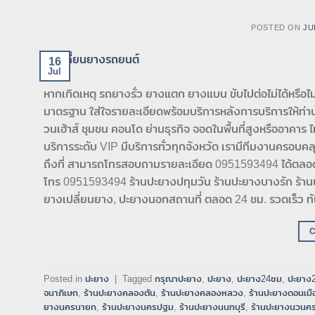
POSTED ON
JU
16
Jul
หากเกิดเหตุ รถยางรั่ว ยางแตก ยางแบน ขับไปต่อไม่ได้หรือไม่
มาตรฐาน ใส่ใจรายละเอียดพร้อมบริการหลังการบริการให้ท่านไ
วนเฮ้าส์ ชุมชน คอนโด ย่านธุรกิจ จอดในพื้นที่สูงหรืออาคา
บริการระดับ VIP มีบริการทั่วทุกจังหวัด เรามีทีมงานครอบคลุ
ถึงที่ สามารถโทรสอบถามรายละเอียด 0951593494 ได้ตลอด
โทร 0951593494 ร้านปะยางปทุมวัน ร้านปะยางบางรัก ร้
ยางเปลี่ยนยาง, ปะยางนอกสถานที่ ตลอด 24 ชม. รวดเร็ว ทัน
Posted in
ปะยาง
|
Tagged
กรุณาปะยาง
,
ปะยาง
,
ปะยาง24ชม
,
ปะยาง
จนาภิเษก
,
ร้านปะยางคลองตัน
,
ร้านปะยางคลองหลวง
,
ร้านปะยางดอนเมื
ยางนครนายก
,
ร้านปะยางนครปฐม
,
ร้านปะยางนนทบุรี
,
ร้านปะยางนวนค