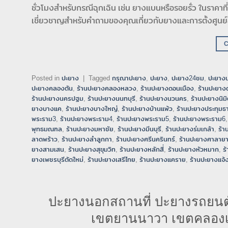
ชั่วโมงสำหรับกรณีฉุกเฉิน เช่น ยางแบนหรือรอยรั่ว ในราคาที่
เชี่ยวชาญสำหรับคำถามของคุณเกี่ยวกับยางและการตั้งศูนย์ล
Posted in
ปะยาง
|
Tagged
กรุณาปะยาง
,
ปะยาง
,
ปะยาง24ชม
,
ปะยางน
ปะยางคลองตัน
,
ร้านปะยางคลองหลวง
,
ร้านปะยางดอนเมือง
,
ร้านปะยาง
ร้านปะยางนครปฐม
,
ร้านปะยางนนทบุรี
,
ร้านปะยางนวนคร
,
ร้านปะยางนิม
ยางบางแค
,
ร้านปะยางบางใหญ่
,
ร้านปะยางบ้านแพ้ว
,
ร้านปะยางประทุมธา
พระราม3
,
ร้านปะยางพระราม4
,
ร้านปะยางพระราม5
,
ร้านปะยางพระราม6
พุทธมณฑล
,
ร้านปะยางมหาชัย
,
ร้านปะยางมีนบุรี
,
ร้านปะยางร่มเกล้า
,
ร้า
ลาดพร้าว
,
ร้านปะยางลำลูกกา
,
ร้านปะยางศรีนครินทร์
,
ร้านปะยางศาลาย
ยางสามเสน
,
ร้านปะยางสุขุมวิท
,
ร้านปะยางหลักสี่
,
ร้านปะยางหัวหมาก
,
ร
ยางเพชรบุรีตัดใหม่
,
ร้านปะยางเสรีไทย
,
ร้านปะยางแคราย
,
ร้านปะยางแจ้
ปะยางนอกสถานที่ ปะยางรถยนต
เขตยานนาวา เขตคลองเต