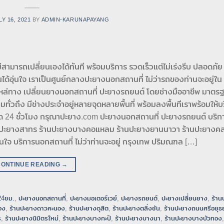
LY 16, 2021
BY
ADMIN-KARUNAPAYANG
สามารถเปลี่ยนเองได้ทันที พร้อมบริการ รวดเร็วแต่ไม่เร่งรีบ ปลอดภัย 
ด้อุ่นใจ เราเป็นศูนย์กลางปะยางนอกสถานที่ ไม่ว่ารถของท่านจะอยู่ใน
ร ไหล่ทาง เปลี่ยนยางนอกสถานที่ ปะยางรถยนต์ โดยช่างมืออาชีพ มาตรฐ
มทั่วถึง มีช่างประจำอยู่หลายจุดหลายพื้นที่ พร้อมลงพื้นทีเราพร้อมให้บ
 24 ชั่วโมง กรุณาปะยาง.com ปะยางนอกสถานที่ ปะยางรถยนต์ บริกา
านปะยางสาทร ร้านปะยางบางคอแหลม ร้านปะยางยานนาวา ร้านปะยางค
ใจ บริการนอกสถานที่ ไม่ว่าท่านจะอยู่ กรุงเทพ ปริมณฑล […]
CONTINUE READING
→
24ชม.
,
ปะยางนอกสถานที่
,
ปะยางมอเตอร์เวย์
,
ปะยางรถยนต์
,
ปะยางเปลี่ยนยาง
,
ร้า
อง
,
ร้านปะยางดาวคะนอง
,
ร้านปะยางดุสิต
,
ร้านปะยางตลิ่งชัน
,
ร้านปะยางถนนศรีอยุธ
ร
,
ร้านปะยางนิมิตรใหม่
,
ร้านปะยางบางกะปิ
,
ร้านปะยางบางนา
,
ร้านปะยางบางบัวทอง