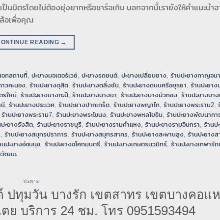
เป็นมิตรโดยไม่ต้องยุ่งยากหรือชาร์จเกิน นอกจากนี้เรายังให้คำแนะนำจา
้อเพื่อคุณ
CONTINUE READING
→
อกสถานที่
,
ปะยางมอเตอร์เวย์
,
ปะยางรถยนต์
,
ปะยางเปลี่ยนยาง
,
ร้านปะยางกาญจนา
ดาวคะนอง
,
ร้านปะยางดุสิต
,
ร้านปะยางตลิ่งชัน
,
ร้านปะยางถนนศรีอยุธยา
,
ร้านปะยา
ิตรใหม่
,
ร้านปะยางบางกะปิ
,
ร้านปะยางบางนา
,
ร้านปะยางบางบัวทอง
,
ร้านปะยางบาง
นี
,
ร้านปะยางประเวศ
,
ร้านปะยางปากเกร็ด
,
ร้านปะยางพญาไท
,
ร้านปะยางพระราม2
,
,
ร้านปะยางพระราม7
,
ร้านปะยางพระโขนง
,
ร้านปะยางพหลโยธิน
,
ร้านปะยางพัฒนากา
นปะยางรังสิต
,
ร้านปะยางราชบุรี
,
ร้านปะยางรามคำแหง
,
ร้านปะยางรามอินทรา
,
ร้านป
า
,
ร้านปะยางสมุทรปราการ
,
ร้านปะยางสมุทรสาคร
,
ร้านปะยางสะพานสูง
,
ร้านปะยางส
้านปะยางอ่อนนุช
,
ร้านปะยางอโศกมนตรี
,
ร้านปะยางเกษตรนวมิทร์
,
ร้านปะยางเทพารักษ
งวัฒนะ
ปะยาง
์ ปทุมวัน บางรัก เขตสาทร เขตบางคอแ
ย บริการ 24 ชม. โทร 0951593494