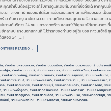
ต่อกับพวกเขา มีช่างพร้อมโทร24ชม. กำหนดเวลาซ่อมยางออนไลน์ บริการท
จำเป็นต้องรู้ว่าจะได้รับการดูแลโดยทีมงานที่เชื่อถือได้ หากคุณเบื่อ
ดต่อเรา! ช่างเทคนิคของเราได้รับการรับรองและผ่านการฝึกอบรมมาเป็นอ
พร้าว ค้นหา กรุณาปะยาง.com หากเกิดรถของคุณยางรั่ว ยางแตก ยา
้านปะยางที่บริการ 24 ชม. แถวลาดพร้าว คงจะทำให้คุณหาได้ยากมากๆ ที่จ
ศูนย์กลางปะยางนอกสถานที่ ไม่ว่ารถของท่านจะอยู่ใน ซอย ทาวนเฮ้าส์ 
าได้ตลอด 24 […]
CONTINUE READING
→
ัน
,
ร้านปะยางคลองหลวง
,
ร้านปะยางดอนเมือง
,
ร้านปะยางดาวคะนอง
,
ร้านปะยางดุส
นครปฐม
,
ร้านปะยางนนทบุรี
,
ร้านปะยางนวนคร
,
ร้านปะยางนิมิตรใหม่
,
ร้านปะยางบางก
,
ร้านปะยางบางใหญ่
,
ร้านปะยางบ้านแพ้ว
,
ร้านปะยางประทุมธานี
,
ร้านปะยางประเวศ
,
ร้านปะยางพระราม4
,
ร้านปะยางพระราม5
,
ร้านปะยางพระราม6
,
ร้านปะยางพระราม7
,
ร
ณฑล
,
ร้านปะยางมหาชัย
,
ร้านปะยางมีนบุรี
,
ร้านปะยางร่มเกล้า
,
ร้านปะยางรังสิต
,
ร้าน
ว
,
ร้านปะยางลำลูกกา
,
ร้านปะยางศรีนครินทร์
,
ร้านปะยางศาลายา
,
ร้านปะยางสมุทรป
เสน
,
ร้านปะยางสุขุมวิท
,
ร้านปะยางหลักสี่
,
ร้านปะยางหัวหมาก
,
ร้านปะยางอ่อนนุช
,
ร้
ตัดใหม่
,
ร้านปะยางเสรีไทย
,
ร้านปะยางแคราย
,
ร้านปะยางแจ้งวัฒนะ