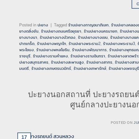
Posted in
ปะยาง
|
Tagged
ร้านปะยางกาญจนาภิเษก
,
ร้านปะยางคลองต
ยางตลิ่งชัน
,
ร้านปะยางถนนศรีอยุธยา
,
ร้านปะยางนครนายก
,
ร้านปะยาง
ยางบางนา
,
ร้านปะยางบางบัวทอง
,
ร้านปะยางบางเขน
,
ร้านปะยางบางแค
ปากเกร็ด
,
ร้านปะยางพญาไท
,
ร้านปะยางพระราม2
,
ร้านปะยางพระราม3
,
พระโขนง
,
ร้านปะยางพหลโยธิน
,
ร้านปะยางพัฒนาการ
,
ร้านปะยางพุทธม
ราชบุรี
,
ร้านปะยางรามคำแหง
,
ร้านปะยางรามอินทรา
,
ร้านปะยางลาดพร้า
ปะยางสมุทรสาคร
,
ร้านปะยางสะพานสูง
,
ร้านปะยางสาทร
,
ร้านปะยางสาม
มนตรี
,
ร้านปะยางเกษตรนวมิทร์
,
ร้านปะยางเทพารักษ์
,
ร้านปะยางเพชรบุรี
ปะยางนอกสถานที่ ปะยางรถยนต
ศูนย์กลางปะยางนอก
POSTED ON
JU
17