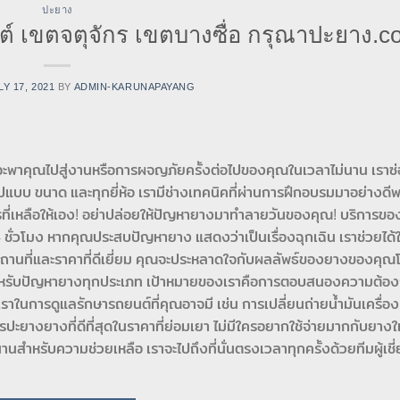
ปะยาง
์ เขตจตุจักร เขตบางซื่อ กรุณาปะยาง.c
LY 17, 2021
BY
ADMIN-KARUNAPAYANG
ะพาคุณไปสู่งานหรือการผจญภัยครั้งต่อไปของคุณในเวลาไม่นาน เราซ
แบบ ขนาด และทุกยี่ห้อ เรามีช่างเทคนิคที่ผ่านการฝึกอบรมมาอย่างดี
ารที่เหลือให้เอง! อย่าปล่อยให้ปัญหายางมาทำลายวันของคุณ! บริการของ
ั่วโมง หากคุณประสบปัญหายาง แสดงว่าเป็นเรื่องฉุกเฉิน เราช่วยได้ใ
สถานที่และราคาที่ดีเยี่ยม คุณจะประหลาดใจกับผลลัพธ์ของยางของคุณ
มงสำหรับปัญหายางทุกประเภท เป้าหมายของเราคือการตอบสนองความต้อ
ในการดูแลรักษารถยนต์ที่คุณอาจมี เช่น การเปลี่ยนถ่ายน้ำมันเครื่อง 
ารปะยางยางที่ดีที่สุดในราคาที่ย่อมเยา ไม่มีใครอยากใช้จ่ายมากกับยางให
วลานานสำหรับความช่วยเหลือ เราจะไปถึงที่นั่นตรงเวลาทุกครั้งด้วยทีมผู้เชี