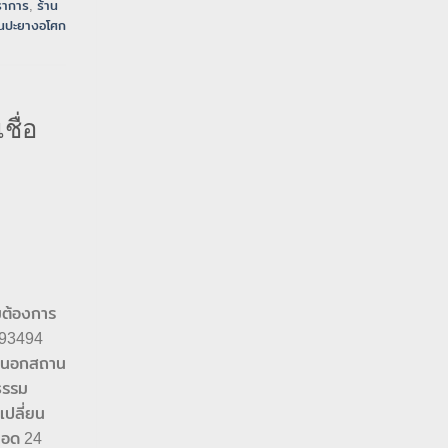
ราการ
,
ร้าน
านปะยางอโศก
ื่อ
ามต้องการ
593494
รือนอกสถาน
ธรรม
เปลี่ยน
ตลอด 24