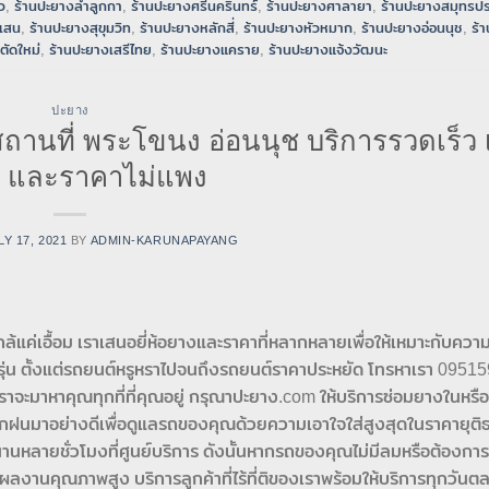
ว
,
ร้านปะยางลำลูกกา
,
ร้านปะยางศรีนครินทร์
,
ร้านปะยางศาลายา
,
ร้านปะยางสมุทรป
เสน
,
ร้านปะยางสุขุมวิท
,
ร้านปะยางหลักสี่
,
ร้านปะยางหัวหมาก
,
ร้านปะยางอ่อนนุช
,
ร้
ตัดใหม่
,
ร้านปะยางเสรีไทย
,
ร้านปะยางแคราย
,
ร้านปะยางแจ้งวัฒนะ
ปะยาง
นที่ พระโขนง อ่อนนุช บริการรวดเร็ว เช
ด้ และราคาไม่แพง
LY 17, 2021
BY
ADMIN-KARUNAPAYANG
่ใกล้แค่เอื้อม เราเสนอยี่ห้อยางและราคาที่หลากหลายเพื่อให้เหมาะกับคว
รุ่น ตั้งแต่รถยนต์หรูหราไปจนถึงรถยนต์ราคาประหยัด โทรหาเรา 0951
าจะมาหาคุณทุกที่ที่คุณอยู่ กรุณาปะยาง.com ให้บริการซ่อมยางในห
รฝึกฝนมาอย่างดีเพื่อดูแลรถของคุณด้วยความเอาใจใส่สูงสุดในราคายุติ
นหลายชั่วโมงที่ศูนย์บริการ ดังนั้นหากรถของคุณไม่มีลมหรือต้องการ
่ผลงานคุณภาพสูง บริการลูกค้าที่ไร้ที่ติของเราพร้อมให้บริการทุกวัน