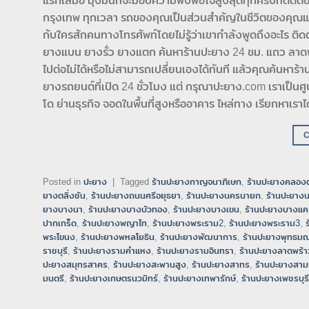
แรกเสมอ มุ่งมั่นที่จะมอบความพึงพอใจสูงสุดทุกครั้งที่ติด
กรุงเทพ ทุกเวลา รถของคุณเป็นส่วนสำคัญในชีวิตของคุณและคุณ
กับใครสักคนทางโทรศัพท์โดยไม่รู้ว่าเขากำลังพูดถึงอะไร ติ
ยางแบน ยางรั่ว ยางแตก ค้นหาร้านปะยาง 24 ชม. แถว ลาด
ไปต่อไม่ได้หรือไม่สามารถเปลี่ยนเองได้ทันที แล้วคุณค้นหาร
ยางรถยนต์ที่เปิด 24 ชั่วโมง แต่ กรุณาปะยาง.com เราเป็น
โด ย่านธุรกิจ จอดในพื้นที่สูงหรืออาคาร ไหล่ทาง เรียกหาเร
Posted in
ปะยาง
|
Tagged
ร้านปะยางกาญจนาภิเษก
,
ร้านปะยางคลองต
ยางตลิ่งชัน
,
ร้านปะยางถนนศรีอยุธยา
,
ร้านปะยางนครนายก
,
ร้านปะยาง
ยางบางนา
,
ร้านปะยางบางบัวทอง
,
ร้านปะยางบางเขน
,
ร้านปะยางบางแค
ปากเกร็ด
,
ร้านปะยางพญาไท
,
ร้านปะยางพระราม2
,
ร้านปะยางพระราม3
,
พระโขนง
,
ร้านปะยางพหลโยธิน
,
ร้านปะยางพัฒนาการ
,
ร้านปะยางพุทธม
ราชบุรี
,
ร้านปะยางรามคำแหง
,
ร้านปะยางรามอินทรา
,
ร้านปะยางลาดพร้า
ปะยางสมุทรสาคร
,
ร้านปะยางสะพานสูง
,
ร้านปะยางสาทร
,
ร้านปะยางสาม
มนตรี
,
ร้านปะยางเกษตรนวมิทร์
,
ร้านปะยางเทพารักษ์
,
ร้านปะยางเพชรบุรี