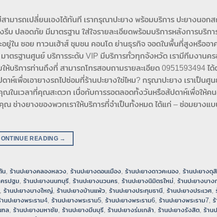
ไม่สามารถเปลี่ยนเองได้ทันที เรากรุณาปะยาง พร้อมบริการ ปะยางนอกสถ
รีบ ปลอดภัย มีมาตรฐาน ใส่ใจรายละเอียดพร้อมบริการหลังการบริการใ
ยู่ใน ซอย ทาวนเฮ้าส์ ชุมชน คอนโด ย่านธุรกิจ จอดในพื้นที่สูงหรืออาค
าตรฐานศูนย์ บริการระดับ VIP มีบริการทั่วทุกจังหวัด เรามีทีมงานคร
พร้อมให้บริการท่านถึงที่ สามารถโทรสอบถามรายละเอียด 0951593494 ได
สัปดาห์เพื่อเอายางรถไปซ่อมที่ร้านปะยางใช่ไหม? กรุณาปะยาง เราเป็นศู
ณในเวลาที่คุณสะดวก เบื่อกับการรอตลอดทั้งวันหรือสัปดาห์เพื่อให้คน
ณ ช่างยางของพวกเราให้บริการที่จำเป็นทั้งหมด ได้แก่ – ซ่อมยางแบ
CONTINUE READING
→
ัน
,
ร้านปะยางคลองหลวง
,
ร้านปะยางดอนเมือง
,
ร้านปะยางดาวคะนอง
,
ร้านปะยางดุส
นครปฐม
,
ร้านปะยางนนทบุรี
,
ร้านปะยางนวนคร
,
ร้านปะยางนิมิตรใหม่
,
ร้านปะยางบางก
,
ร้านปะยางบางใหญ่
,
ร้านปะยางบ้านแพ้ว
,
ร้านปะยางประทุมธานี
,
ร้านปะยางประเวศ
,
ร้านปะยางพระราม4
,
ร้านปะยางพระราม5
,
ร้านปะยางพระราม6
,
ร้านปะยางพระราม7
,
ร
ณฑล
,
ร้านปะยางมหาชัย
,
ร้านปะยางมีนบุรี
,
ร้านปะยางร่มเกล้า
,
ร้านปะยางรังสิต
,
ร้าน