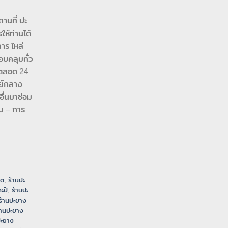
านที่ ปะ
ห้ท่านได้
าร ไหล่
อบคลุมทั่ว
้ตลอด 24
นย์กลาง
อื่นมาซ่อม
น – การ
ิต
,
ร้านปะ
ะปิ
,
ร้านปะ
ร้านปะยาง
้านปะยาง
ปะยาง