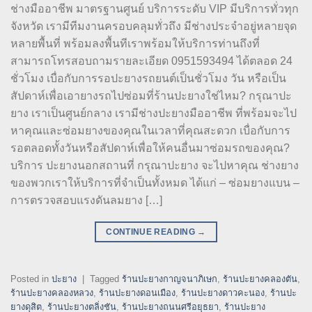
ช่างมืออาชีพ มาตรฐานศูนย์ บริการระดับ VIP มีบริการทั่วทุก
จังหวัด เรามีทีมงานครอบคลุมทั่วถึง มีช่างประจำอยู่หลายจุด
หลายพื้นที่ พร้อมลงพื้นทีเราพร้อมให้บริการท่านถึงที่
สามารถโทรสอบถามรายละเอียด 0951593494 ได้ตลอด 24
ชั่วโมง เบื่อกับการรอปะยางรถยนต์เป็นชั่วโมง วัน หรือเป็น
สัปดาห์เพื่อเอายางรถไปซ่อมที่ร้านปะยางใช่ไหม? กรุณาปะ
ยาง เราเป็นศูนย์กลาง เรามีช่างปะยางมืออาชีพ ที่พร้อมจะไป
หาคุณและซ่อมยางของคุณในเวลาที่คุณสะดวก เบื่อกับการ
รอตลอดทั้งวันหรือสัปดาห์เพื่อให้คนอื่นมาซ่อมรถของคุณ?
บริการ ปะยางนอกสถานที่ กรุณาปะยาง จะไปหาคุณ ช่างยาง
ของพวกเราให้บริการที่จำเป็นทั้งหมด ได้แก่ – ซ่อมยางแบน –
การตรวจสอบแรงดันลมยาง […]
CONTINUE READING
→
Posted in
ปะยาง
|
Tagged
ร้านปะยางกาญจนาภิเษก
,
ร้านปะยางคลองตัน
,
ร้านปะยางคลองหลวง
,
ร้านปะยางดอนเมือง
,
ร้านปะยางดาวคะนอง
,
ร้านปะ
ยางดุสิต
,
ร้านปะยางตลิ่งชัน
,
ร้านปะยางถนนศรีอยุธยา
,
ร้านปะยาง