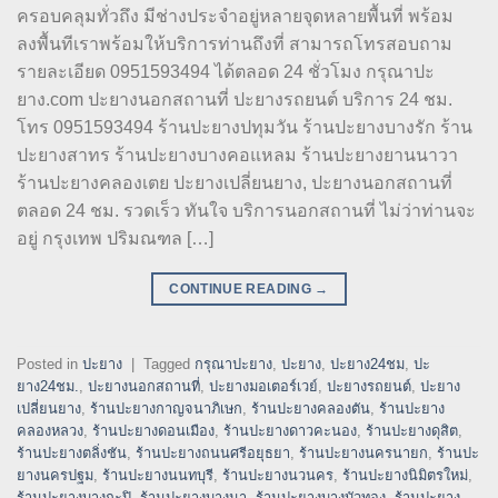
ครอบคลุมทั่วถึง มีช่างประจำอยู่หลายจุดหลายพื้นที่ พร้อม
ลงพื้นทีเราพร้อมให้บริการท่านถึงที่ สามารถโทรสอบถาม
รายละเอียด 0951593494 ได้ตลอด 24 ชั่วโมง กรุณาปะ
ยาง.com ปะยางนอกสถานที่ ปะยางรถยนต์ บริการ 24 ชม.
โทร 0951593494 ร้านปะยางปทุมวัน ร้านปะยางบางรัก ร้าน
ปะยางสาทร ร้านปะยางบางคอแหลม ร้านปะยางยานนาวา
ร้านปะยางคลองเตย ปะยางเปลี่ยนยาง, ปะยางนอกสถานที่
ตลอด 24 ชม. รวดเร็ว ทันใจ บริการนอกสถานที่ ไม่ว่าท่านจะ
อยู่ กรุงเทพ ปริมณฑล […]
CONTINUE READING
→
Posted in
ปะยาง
|
Tagged
กรุณาปะยาง
,
ปะยาง
,
ปะยาง24ชม
,
ปะ
ยาง24ชม.
,
ปะยางนอกสถานที่
,
ปะยางมอเตอร์เวย์
,
ปะยางรถยนต์
,
ปะยาง
เปลี่ยนยาง
,
ร้านปะยางกาญจนาภิเษก
,
ร้านปะยางคลองตัน
,
ร้านปะยาง
คลองหลวง
,
ร้านปะยางดอนเมือง
,
ร้านปะยางดาวคะนอง
,
ร้านปะยางดุสิต
,
ร้านปะยางตลิ่งชัน
,
ร้านปะยางถนนศรีอยุธยา
,
ร้านปะยางนครนายก
,
ร้านปะ
ยางนครปฐม
,
ร้านปะยางนนทบุรี
,
ร้านปะยางนวนคร
,
ร้านปะยางนิมิตรใหม่
,
ร้านปะยางบางกะปิ
,
ร้านปะยางบางนา
,
ร้านปะยางบางบัวทอง
,
ร้านปะยาง