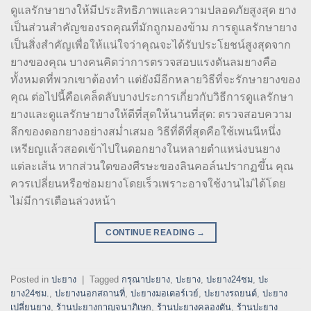
ดูแลรักษายางให้มีประสิทธิภาพและความปลอดภัยสูงสุด ยาง
เป็นส่วนสำคัญของรถคุณที่มักถูกมองข้าม การดูแลรักษายาง
เป็นสิ่งสำคัญเพื่อให้แน่ใจว่าคุณจะได้รับประโยชน์สูงสุดจาก
ยางของคุณ บางคนคิดว่าการตรวจสอบแรงดันลมยางคือ
ทั้งหมดที่พวกเขาต้องทำ แต่ยังมีอีกหลายวิธีที่จะรักษายางของ
คุณ ต่อไปนี้คือเคล็ดลับบางประการเกี่ยวกับวิธีการดูแลรักษา
ยางและดูแลรักษายางให้ดีที่สุดให้นานที่สุด: ตรวจสอบความ
ลึกของดอกยางอย่างสม่ำเสมอ วิธีที่ดีที่สุดคือใช้เพนนีหนึ่ง
เหรียญแล้วสอดเข้าไปในดอกยางในหลายตำแหน่งบนยาง
แต่ละเส้น หากส่วนใดของศีรษะของลินคอล์นปรากฏขึ้น คุณ
ควรเปลี่ยนหรือซ่อมยางโดยเร็วเพราะอาจใช้งานไม่ได้โดย
ไม่มีการเตือนล่วงหน้า
CONTINUE READING
→
Posted in
ปะยาง
|
Tagged
กรุณาปะยาง
,
ปะยาง
,
ปะยาง24ชม
,
ปะ
ยาง24ชม.
,
ปะยางนอกสถานที่
,
ปะยางมอเตอร์เวย์
,
ปะยางรถยนต์
,
ปะยาง
เปลี่ยนยาง
,
ร้านปะยางกาญจนาภิเษก
,
ร้านปะยางคลองตัน
,
ร้านปะยาง