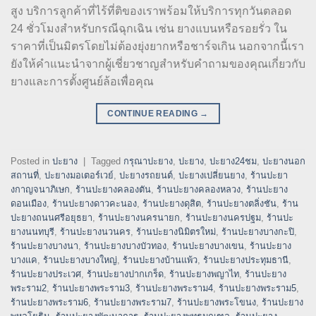
สูง บริการลูกค้าที่ไร้ที่ติของเราพร้อมให้บริการทุกวันตลอด
24 ชั่วโมงสำหรับกรณีฉุกเฉิน เช่น ยางแบนหรือรอยรั่ว ใน
ราคาที่เป็นมิตรโดยไม่ต้องยุ่งยากหรือชาร์จเกิน นอกจากนี้เรา
ยังให้คำแนะนำจากผู้เชี่ยวชาญสำหรับคำถามของคุณเกี่ยวกับ
ยางและการตั้งศูนย์ล้อเพื่อคุณ
CONTINUE READING
→
Posted in
ปะยาง
|
Tagged
กรุณาปะยาง
,
ปะยาง
,
ปะยาง24ชม
,
ปะยางนอก
สถานที่
,
ปะยางมอเตอร์เวย์
,
ปะยางรถยนต์
,
ปะยางเปลี่ยนยาง
,
ร้านปะยา
งกาญจนาภิเษก
,
ร้านปะยางคลองตัน
,
ร้านปะยางคลองหลวง
,
ร้านปะยาง
ดอนเมือง
,
ร้านปะยางดาวคะนอง
,
ร้านปะยางดุสิต
,
ร้านปะยางตลิ่งชัน
,
ร้าน
ปะยางถนนศรีอยุธยา
,
ร้านปะยางนครนายก
,
ร้านปะยางนครปฐม
,
ร้านปะ
ยางนนทบุรี
,
ร้านปะยางนวนคร
,
ร้านปะยางนิมิตรใหม่
,
ร้านปะยางบางกะปิ
,
ร้านปะยางบางนา
,
ร้านปะยางบางบัวทอง
,
ร้านปะยางบางเขน
,
ร้านปะยาง
บางแค
,
ร้านปะยางบางใหญ่
,
ร้านปะยางบ้านแพ้ว
,
ร้านปะยางประทุมธานี
,
ร้านปะยางประเวศ
,
ร้านปะยางปากเกร็ด
,
ร้านปะยางพญาไท
,
ร้านปะยาง
พระราม2
,
ร้านปะยางพระราม3
,
ร้านปะยางพระราม4
,
ร้านปะยางพระราม5
,
ร้านปะยางพระราม6
,
ร้านปะยางพระราม7
,
ร้านปะยางพระโขนง
,
ร้านปะยาง