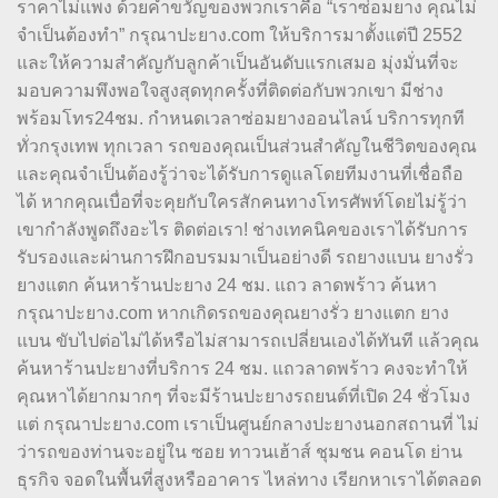
ราคาไม่แพง ด้วยคำขวัญของพวกเราคือ “เราซ่อมยาง คุณไม่
จำเป็นต้องทำ” กรุณาปะยาง.com ให้บริการมาตั้งแต่ปี 2552
และให้ความสำคัญกับลูกค้าเป็นอันดับแรกเสมอ มุ่งมั่นที่จะ
มอบความพึงพอใจสูงสุดทุกครั้งที่ติดต่อกับพวกเขา มีช่าง
พร้อมโทร24ชม. กำหนดเวลาซ่อมยางออนไลน์ บริการทุกที
ทั่วกรุงเทพ ทุกเวลา รถของคุณเป็นส่วนสำคัญในชีวิตของคุณ
และคุณจำเป็นต้องรู้ว่าจะได้รับการดูแลโดยทีมงานที่เชื่อถือ
ได้ หากคุณเบื่อที่จะคุยกับใครสักคนทางโทรศัพท์โดยไม่รู้ว่า
เขากำลังพูดถึงอะไร ติดต่อเรา! ช่างเทคนิคของเราได้รับการ
รับรองและผ่านการฝึกอบรมมาเป็นอย่างดี รถยางแบน ยางรั่ว
ยางแตก ค้นหาร้านปะยาง 24 ชม. แถว ลาดพร้าว ค้นหา
กรุณาปะยาง.com หากเกิดรถของคุณยางรั่ว ยางแตก ยาง
แบน ขับไปต่อไม่ได้หรือไม่สามารถเปลี่ยนเองได้ทันที แล้วคุณ
ค้นหาร้านปะยางที่บริการ 24 ชม. แถวลาดพร้าว คงจะทำให้
คุณหาได้ยากมากๆ ที่จะมีร้านปะยางรถยนต์ที่เปิด 24 ชั่วโมง
แต่ กรุณาปะยาง.com เราเป็นศูนย์กลางปะยางนอกสถานที่ ไม่
ว่ารถของท่านจะอยู่ใน ซอย ทาวนเฮ้าส์ ชุมชน คอนโด ย่าน
ธุรกิจ จอดในพื้นที่สูงหรืออาคาร ไหล่ทาง เรียกหาเราได้ตลอด