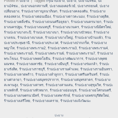
Posted in
ปะยาง
|
Tagged
กรุณาปะยาง
,
ปะยาง
,
ปะยาง24ชม
,
ปะ
ยาง24ชม.
,
ปะยางนอกสถานที่
,
ปะยางมอเตอร์เวย์
,
ปะยางรถยนต์
,
ปะยาง
เปลี่ยนยาง
,
ร้านปะยางกาญจนาภิเษก
,
ร้านปะยางคลองตัน
,
ร้านปะยาง
คลองหลวง
,
ร้านปะยางดอนเมือง
,
ร้านปะยางดาวคะนอง
,
ร้านปะยางดุสิต
,
ร้านปะยางตลิ่งชัน
,
ร้านปะยางถนนศรีอยุธยา
,
ร้านปะยางนครนายก
,
ร้านปะ
ยางนครปฐม
,
ร้านปะยางนนทบุรี
,
ร้านปะยางนวนคร
,
ร้านปะยางนิมิตรใหม่
,
ร้านปะยางบางกะปิ
,
ร้านปะยางบางนา
,
ร้านปะยางบางบัวทอง
,
ร้านปะยาง
บางเขน
,
ร้านปะยางบางแค
,
ร้านปะยางบางใหญ่
,
ร้านปะยางบ้านแพ้ว
,
ร้าน
ปะยางประทุมธานี
,
ร้านปะยางประเวศ
,
ร้านปะยางปากเกร็ด
,
ร้านปะยาง
พญาไท
,
ร้านปะยางพระราม2
,
ร้านปะยางพระราม3
,
ร้านปะยางพระราม4
,
ร้านปะยางพระราม5
,
ร้านปะยางพระราม6
,
ร้านปะยางพระราม7
,
ร้านปะยาง
พระโขนง
,
ร้านปะยางพหลโยธิน
,
ร้านปะยางพัฒนาการ
,
ร้านปะยางพุทธ
มณฑล
,
ร้านปะยางมหาชัย
,
ร้านปะยางมีนบุรี
,
ร้านปะยางร่มเกล้า
,
ร้านปะ
ยางรังสิต
,
ร้านปะยางราชบุรี
,
ร้านปะยางรามคำแหง
,
ร้านปะยางรามอินทรา
,
ร้านปะยางลาดพร้าว
,
ร้านปะยางลำลูกกา
,
ร้านปะยางศรีนครินทร์
,
ร้านปะ
ยางศาลายา
,
ร้านปะยางสมุทรปราการ
,
ร้านปะยางสมุทรสาคร
,
ร้านปะยาง
สะพานสูง
,
ร้านปะยางสาทร
,
ร้านปะยางสามเสน
,
ร้านปะยางสุขุมวิท
,
ร้านปะ
ยางหลักสี่
,
ร้านปะยางหัวหมาก
,
ร้านปะยางอ่อนนุช
,
ร้านปะยางอโศกมนตรี
,
ร้านปะยางเกษตรนวมิทร์
,
ร้านปะยางเทพารักษ์
,
ร้านปะยางเพชรบุรีตัดใหม่
,
ร้านปะยางเสรีไทย
,
ร้านปะยางแคราย
,
ร้านปะยางแจ้งวัฒนะ
ปะยาง