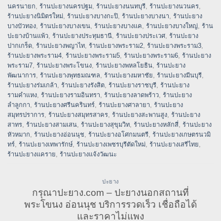
นครนายก
,
ร้านปะยางนครปฐม
,
ร้านปะยางนนทบุรี
,
ร้านปะยางนวนคร
,
ร้านปะยางนิมิตรใหม่
,
ร้านปะยางบางกะปิ
,
ร้านปะยางบางนา
,
ร้านปะยาง
บางบัวทอง
,
ร้านปะยางบางเขน
,
ร้านปะยางบางแค
,
ร้านปะยางบางใหญ่
,
ร้าน
ปะยางบ้านแพ้ว
,
ร้านปะยางประทุมธานี
,
ร้านปะยางประเวศ
,
ร้านปะยาง
ปากเกร็ด
,
ร้านปะยางพญาไท
,
ร้านปะยางพระราม2
,
ร้านปะยางพระราม3
,
ร้านปะยางพระราม4
,
ร้านปะยางพระราม5
,
ร้านปะยางพระราม6
,
ร้านปะยาง
พระราม7
,
ร้านปะยางพระโขนง
,
ร้านปะยางพหลโยธิน
,
ร้านปะยาง
พัฒนาการ
,
ร้านปะยางพุทธมณฑล
,
ร้านปะยางมหาชัย
,
ร้านปะยางมีนบุรี
,
ร้านปะยางร่มเกล้า
,
ร้านปะยางรังสิต
,
ร้านปะยางราชบุรี
,
ร้านปะยาง
รามคำแหง
,
ร้านปะยางรามอินทรา
,
ร้านปะยางลาดพร้าว
,
ร้านปะยาง
ลำลูกกา
,
ร้านปะยางศรีนครินทร์
,
ร้านปะยางศาลายา
,
ร้านปะยาง
สมุทรปราการ
,
ร้านปะยางสมุทรสาคร
,
ร้านปะยางสะพานสูง
,
ร้านปะยาง
สาทร
,
ร้านปะยางสามเสน
,
ร้านปะยางสุขุมวิท
,
ร้านปะยางหลักสี่
,
ร้านปะยาง
หัวหมาก
,
ร้านปะยางอ่อนนุช
,
ร้านปะยางอโศกมนตรี
,
ร้านปะยางเกษตรนวมิ
ทร์
,
ร้านปะยางเทพารักษ์
,
ร้านปะยางเพชรบุรีตัดใหม่
,
ร้านปะยางเสรีไทย
,
ร้านปะยางแคราย
,
ร้านปะยางแจ้งวัฒนะ
ปะยาง
กรุณาปะยาง.com – ปะยางนอกสถานที่
พระโขนง อ่อนนุช บริการรวดเร็ว เชื่อถือได้
และราคาไม่แพง