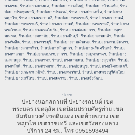
บางเขน
,
ร้านปะยางบางแค
,
ร้านปะยางบางใหญ่
,
ร้านปะยางบ้านแพ้ว
,
ร้าน
ปะยางประทุมธานี
,
ร้านปะยางประเวศ
,
ร้านปะยางปากเกร็ด
,
ร้านปะยาง
พญาไท
,
ร้านปะยางพระราม2
,
ร้านปะยางพระราม3
,
ร้านปะยางพระราม4
,
ร้านปะยางพระราม5
,
ร้านปะยางพระราม6
,
ร้านปะยางพระราม7
,
ร้านปะยาง
พระโขนง
,
ร้านปะยางพหลโยธิน
,
ร้านปะยางพัฒนาการ
,
ร้านปะยางพุทธ
มณฑล
,
ร้านปะยางมหาชัย
,
ร้านปะยางมีนบุรี
,
ร้านปะยางร่มเกล้า
,
ร้านปะ
ยางรังสิต
,
ร้านปะยางราชบุรี
,
ร้านปะยางรามคำแหง
,
ร้านปะยางรามอินทรา
,
ร้านปะยางลาดพร้าว
,
ร้านปะยางลำลูกกา
,
ร้านปะยางศรีนครินทร์
,
ร้านปะ
ยางศาลายา
,
ร้านปะยางสมุทรปราการ
,
ร้านปะยางสมุทรสาคร
,
ร้านปะยาง
สะพานสูง
,
ร้านปะยางสาทร
,
ร้านปะยางสามเสน
,
ร้านปะยางสุขุมวิท
,
ร้านปะ
ยางหลักสี่
,
ร้านปะยางหัวหมาก
,
ร้านปะยางอ่อนนุช
,
ร้านปะยางอโศกมนตรี
,
ร้านปะยางเกษตรนวมิทร์
,
ร้านปะยางเทพารักษ์
,
ร้านปะยางเพชรบุรีตัดใหม่
,
ร้านปะยางเสรีไทย
,
ร้านปะยางแคราย
,
ร้านปะยางแจ้งวัฒนะ
ปะยาง
ปะยางนอกสถานที่ ปะยางรถยนต์ เขต
พระนคร เขตดุสิต เขตป้อมปราบศัตรูพ่าย เขต
สัมพันธวงศ์ เขตดินแดง เขตห้วยขวาง เขต
พญาไท เขตราชเทวี และเขตวังทองหลาง
บริการ 24 ชม. โทร 0951593494