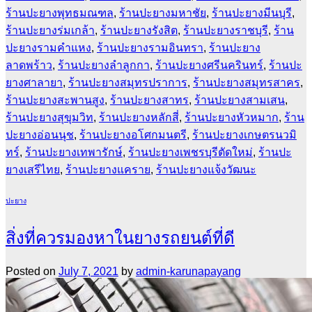
ร้านปะยางพุทธมณฑล
,
ร้านปะยางมหาชัย
,
ร้านปะยางมีนบุรี
,
ร้านปะยางร่มเกล้า
,
ร้านปะยางรังสิต
,
ร้านปะยางราชบุรี
,
ร้าน
ปะยางรามคำแหง
,
ร้านปะยางรามอินทรา
,
ร้านปะยาง
ลาดพร้าว
,
ร้านปะยางลำลูกกา
,
ร้านปะยางศรีนครินทร์
,
ร้านปะ
ยางศาลายา
,
ร้านปะยางสมุทรปราการ
,
ร้านปะยางสมุทรสาคร
,
ร้านปะยางสะพานสูง
,
ร้านปะยางสาทร
,
ร้านปะยางสามเสน
,
ร้านปะยางสุขุมวิท
,
ร้านปะยางหลักสี่
,
ร้านปะยางหัวหมาก
,
ร้าน
ปะยางอ่อนนุช
,
ร้านปะยางอโศกมนตรี
,
ร้านปะยางเกษตรนวมิ
ทร์
,
ร้านปะยางเทพารักษ์
,
ร้านปะยางเพชรบุรีตัดใหม่
,
ร้านปะ
ยางเสรีไทย
,
ร้านปะยางแคราย
,
ร้านปะยางแจ้งวัฒนะ
ปะยาง
สิ่งที่ควรมองหาในยางรถยนต์ที่ดี
Posted on
July 7, 2021
by
admin-karunapayang