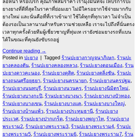
ล้อหน้า หรือเบรก คุณภาพสมราคา เรามุ่งมั่นที่จะให้บริการปะ
ยางยางที่ดีที่สุดในราคาที่ย่อมเยา ไม่มีใครอยากใช้จ่ายมากกับ
ยางใหม่ และนั่นคือที่ที่เราเข้ามา! ใช้ได้ทุกที่ทุกเวลา ไม่จำเป็น
ต้องรอเป็นเวลานานสำหรับความช่วยเหลือ เราจะไปถึงที่นั่นตรง
เวลาทุกครั้งด้วยทีมผู้เชี่ยวชาญที่ทุ่มเท เรายังซ่อมยางรถที่แบน
ได้ในขณะที่คุณยังขับรถอยู่
Continue reading
→
Posted in
ปะยาง
|
Tagged
ร้านปะยางกาญจนาภิเษก
,
ร้านปะ
ยางคลองตัน
,
ร้านปะยางคลองหลวง
,
ร้านปะยางดอนเมือง
,
ร้าน
ปะยางดาวคะนอง
,
ร้านปะยางดุสิต
,
ร้านปะยางตลิ่งชัน
,
ร้านปะ
ยางถนนศรีอยุธยา
,
ร้านปะยางนครนายก
,
ร้านปะยางนครปฐม
,
ร้านปะยางนนทบุรี
,
ร้านปะยางนวนคร
,
ร้านปะยางนิมิตรใหม่
,
ร้านปะยางบางกะปิ
,
ร้านปะยางบางนา
,
ร้านปะยางบางบัวทอง
,
ร้านปะยางบางเขน
,
ร้านปะยางบางแค
,
ร้านปะยางบางใหญ่
,
ร้านปะยางบ้านแพ้ว
,
ร้านปะยางประทุมธานี
,
ร้านปะยาง
ประเวศ
,
ร้านปะยางปากเกร็ด
,
ร้านปะยางพญาไท
,
ร้านปะยาง
พระราม2
,
ร้านปะยางพระราม3
,
ร้านปะยางพระราม4
,
ร้านปะ
ยางพระราม5
,
ร้านปะยางพระราม6
,
ร้านปะยางพระราม7
,
ร้าน