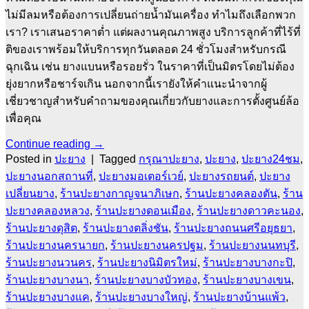
ไม่มีลมหรือต้องการเปลี่ยนถ่ายน้ำมันเครื่อง ทำไมถึงเลือกพวก
เรา? เราเสนอราคาต่ำ แต่ผลงานคุณภาพสูง บริการลูกค้าที่ไร้ที่
ติของเราพร้อมให้บริการทุกวันตลอด 24 ชั่วโมงสำหรับกรณี
ฉุกเฉิน เช่น ยางแบนหรือรอยรั่ว ในราคาที่เป็นมิตรโดยไม่ต้อง
ยุ่งยากหรือชาร์จเกิน นอกจากนี้เรายังให้คำแนะนำจากผู้
เชี่ยวชาญสำหรับคำถามของคุณเกี่ยวกับยางและการตั้งศูนย์ล้อ
เพื่อคุณ
Continue reading
→
Posted in
ปะยาง
|
Tagged
กรุณาปะยาง
,
ปะยาง
,
ปะยาง24ชม
,
ปะยางนอกสถานที่
,
ปะยางมอเตอร์เวย์
,
ปะยางรถยนต์
,
ปะยาง
เปลี่ยนยาง
,
ร้านปะยางกาญจนาภิเษก
,
ร้านปะยางคลองตัน
,
ร้าน
ปะยางคลองหลวง
,
ร้านปะยางดอนเมือง
,
ร้านปะยางดาวคะนอง
,
ร้านปะยางดุสิต
,
ร้านปะยางตลิ่งชัน
,
ร้านปะยางถนนศรีอยุธยา
,
ร้านปะยางนครนายก
,
ร้านปะยางนครปฐม
,
ร้านปะยางนนทบุรี
,
ร้านปะยางนวนคร
,
ร้านปะยางนิมิตรใหม่
,
ร้านปะยางบางกะปิ
,
ร้านปะยางบางนา
,
ร้านปะยางบางบัวทอง
,
ร้านปะยางบางเขน
,
ร้านปะยางบางแค
,
ร้านปะยางบางใหญ่
,
ร้านปะยางบ้านแพ้ว
,