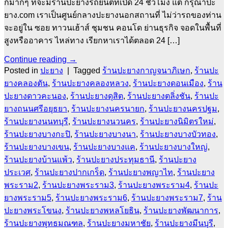
กมากๆ ที่จะมีร้านปะยางรถยนต์ที่เปิด 24 ชั่วโมง แต่ กรุณาปะ
ยาง.com เราเป็นศูนย์กลางปะยางนอกสถานที่ ไม่ว่ารถของท่าน
จะอยู่ใน ซอย ทาวนเฮ้าส์ ชุมชน คอนโด ย่านธุรกิจ จอดในพื้นที่
สูงหรืออาคาร ไหล่ทาง เรียกหาเราได้ตลอด 24 […]
Continue reading
→
Posted in
ปะยาง
|
Tagged
ร้านปะยางกาญจนาภิเษก
,
ร้านปะ
ยางคลองตัน
,
ร้านปะยางคลองหลวง
,
ร้านปะยางดอนเมือง
,
ร้าน
ปะยางดาวคะนอง
,
ร้านปะยางดุสิต
,
ร้านปะยางตลิ่งชัน
,
ร้านปะ
ยางถนนศรีอยุธยา
,
ร้านปะยางนครนายก
,
ร้านปะยางนครปฐม
,
ร้านปะยางนนทบุรี
,
ร้านปะยางนวนคร
,
ร้านปะยางนิมิตรใหม่
,
ร้านปะยางบางกะปิ
,
ร้านปะยางบางนา
,
ร้านปะยางบางบัวทอง
,
ร้านปะยางบางเขน
,
ร้านปะยางบางแค
,
ร้านปะยางบางใหญ่
,
ร้านปะยางบ้านแพ้ว
,
ร้านปะยางประทุมธานี
,
ร้านปะยาง
ประเวศ
,
ร้านปะยางปากเกร็ด
,
ร้านปะยางพญาไท
,
ร้านปะยาง
พระราม2
,
ร้านปะยางพระราม3
,
ร้านปะยางพระราม4
,
ร้านปะ
ยางพระราม5
,
ร้านปะยางพระราม6
,
ร้านปะยางพระราม7
,
ร้าน
ปะยางพระโขนง
,
ร้านปะยางพหลโยธิน
,
ร้านปะยางพัฒนาการ
,
ร้านปะยางพุทธมณฑล
,
ร้านปะยางมหาชัย
,
ร้านปะยางมีนบุรี
,