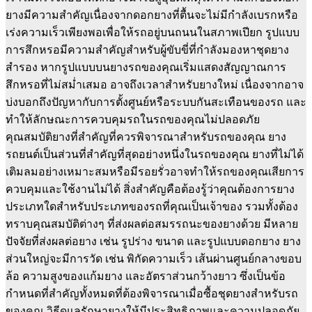
ยางมีความสำคัญเนื่องจากดอกยางที่ตื้นจะไม่มีกำลังเบรกหรือ
เร่งความเร็วเพียงพอเพื่อให้รถอยู่บนถนนในสภาพเปียก รูปแบบ
การสึกหรอมีความสำคัญสำหรับผู้ขับขี่ที่กำลังมองหาชุดยาง
สำรอง หากรูปแบบบนยางรถของคุณเริ่มแสดงสัญญาณการ
สึกหรอที่ไม่สม่ำเสมอ อาจถึงเวลาสำหรับยางใหม่ เนื่องจากอาจ
บ่งบอกถึงปัญหากับการตั้งศูนย์หรือระบบกันสะเทือนของรถ และ
ทำให้ลักษณะการควบคุมรถในรถของคุณไม่ปลอดภัย
คุณสมบัติยางที่สำคัญที่ควรพิจารณาสำหรับรถของคุณ ยาง
รถยนต์เป็นส่วนที่สำคัญที่สุดอย่างหนึ่งในรถของคุณ ยางที่ไม่ได้
เติมลมอย่างเหมาะสมหรือมีรอยรั่วอาจทำให้รถของคุณเสียการ
ควบคุมและใช้งานไม่ได้ สิ่งสำคัญคือต้องรู้ว่าคุณต้องการยาง
ประเภทใดสำหรับประเภทของรถที่คุณเป็นเจ้าของ รวมทั้งต้อง
ทราบคุณสมบัติต่างๆ ที่ส่งผลต่อสมรรถนะของยางด้วย มีหลาย
ปัจจัยที่ส่งผลต่อยาง เช่น รูปร่าง ขนาด และรูปแบบดอกยาง ยาง
ส่วนใหญ่จะมีการวัด เช่น พิกัดความเร็ว เส้นผ่านศูนย์กลางขอบ
ล้อ ความสูงของแก้มยาง และอัตราส่วนกว้างยาว ซึ่งเป็นข้อ
กำหนดที่สำคัญทั้งหมดที่ต้องพิจารณาเมื่อซื้อชุดยางสำหรับรถ
ของคุณ วิธีดูแลรักษายางให้มีประสิทธิภาพและความปลอดภัย