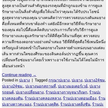
สูงสุด ยางเป็นส่วนสำคัญของรถคุณที่มักถูกมองข้าม การดูแล
รักษายางเป็นสิ่งสำคัญเพื่อให้แน่ใจว่าคุณจะได้รับประโยชน์
สูงสุดจากยางของคุณ บางคนคิดว่าการตรวจสอบแรงดันลมยาง
คือทั้งหมดที่พวกเขาต้องทำ แต่ยังมีอีกหลายวิธีที่จะรักษายาง
ของคุณ ต่อไปนี้คือเคล็ดลับบางประการเกี่ยวกับวิธีการดูแล
รักษายางและดูแลรักษายางให้ดีที่สุดให้นานที่สุด: ตรวจสอบ
ความลึกของดอกยางอย่างสม่ำเสมอ วิธีที่ดีที่สุดคือใช้เพนนีหนึ่ง
เหรียญแล้วสอดเข้าไปในดอกยางในหลายตำแหน่งบนยางแต่ละ
เส้น หากส่วนใดของศีรษะของลินคอล์นปรากฏขึ้น คุณควร
เปลี่ยนหรือซ่อมยางโดยเร็วเพราะอาจใช้งานไม่ได้โดยไม่มีการ
เตือนล่วงหน้า
Continue reading
→
Posted in
ปะยาง
|
Tagged
กรุณาปะยาง
,
ปะยาง
,
ปะยาง24ชม
,
ปะยาง24ชม.
,
ปะยางนอกสถานที่
,
ปะยางมอเตอร์เวย์
,
ปะยาง
รถยนต์
,
ปะยางเปลี่ยนยาง
,
ร้านปะยางกาญจนาภิเษก
,
ร้านปะ
ยางคลองตัน
,
ร้านปะยางคลองหลวง
,
ร้านปะยางดอนเมือง
,
ร้าน
ปะยางดาวคะนอง
,
ร้านปะยางดุสิต
,
ร้านปะยางตลิ่งชัน
,
ร้านปะ