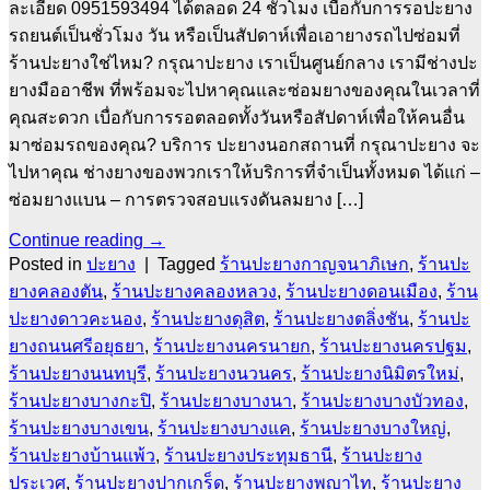
ละเอียด 0951593494 ได้ตลอด 24 ชั่วโมง เบื่อกับการรอปะยาง
รถยนต์เป็นชั่วโมง วัน หรือเป็นสัปดาห์เพื่อเอายางรถไปซ่อมที่
ร้านปะยางใช่ไหม? กรุณาปะยาง เราเป็นศูนย์กลาง เรามีช่างปะ
ยางมืออาชีพ ที่พร้อมจะไปหาคุณและซ่อมยางของคุณในเวลาที่
คุณสะดวก เบื่อกับการรอตลอดทั้งวันหรือสัปดาห์เพื่อให้คนอื่น
มาซ่อมรถของคุณ? บริการ ปะยางนอกสถานที่ กรุณาปะยาง จะ
ไปหาคุณ ช่างยางของพวกเราให้บริการที่จำเป็นทั้งหมด ได้แก่ –
ซ่อมยางแบน – การตรวจสอบแรงดันลมยาง […]
Continue reading
→
Posted in
ปะยาง
|
Tagged
ร้านปะยางกาญจนาภิเษก
,
ร้านปะ
ยางคลองตัน
,
ร้านปะยางคลองหลวง
,
ร้านปะยางดอนเมือง
,
ร้าน
ปะยางดาวคะนอง
,
ร้านปะยางดุสิต
,
ร้านปะยางตลิ่งชัน
,
ร้านปะ
ยางถนนศรีอยุธยา
,
ร้านปะยางนครนายก
,
ร้านปะยางนครปฐม
,
ร้านปะยางนนทบุรี
,
ร้านปะยางนวนคร
,
ร้านปะยางนิมิตรใหม่
,
ร้านปะยางบางกะปิ
,
ร้านปะยางบางนา
,
ร้านปะยางบางบัวทอง
,
ร้านปะยางบางเขน
,
ร้านปะยางบางแค
,
ร้านปะยางบางใหญ่
,
ร้านปะยางบ้านแพ้ว
,
ร้านปะยางประทุมธานี
,
ร้านปะยาง
ประเวศ
,
ร้านปะยางปากเกร็ด
,
ร้านปะยางพญาไท
,
ร้านปะยาง