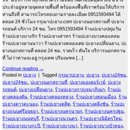
ประจำอยู่หลายจุดหลายพื้นที่ พร้อมลงพื้นทีเราพร้อมให้บริการ
ท่านถึงที่ สามารถโทรสอบถามรายละเอียด 0951593494 ได้
ตลอด 24 ชั่วโมง กรุณาปะยาง.com ปะยางนอกสถานที่ ปะยาง
รถยนต์ บริการ 24 ชม. โทร 0951593494 ร้านปะยางปทุมวัน
ร้านปะยางบางรัก ร้านปะยางสาทร ร้านปะยางบางคอแหลม
ร้านปะยางยานนาวา ร้านปะยางคลองเตย ปะยางเปลี่ยนยาง, ปะ
ยางนอกสถานที่ ตลอด 24 ชม. รวดเร็ว ทันใจ บริการนอกสถาน
ที่ ไม่ว่าท่านจะอยู่ กรุงเทพ ปริมณฑล […]
Continue reading
→
Posted in
ปะยาง
|
Tagged
กรุณาปะยาง
,
ปะยาง
,
ปะยาง24ชม
,
ปะยาง24ชม.
,
ปะยางนอกสถานที่
,
ปะยางมอเตอร์เวย์
,
ปะยาง
รถยนต์
,
ปะยางเปลี่ยนยาง
,
ร้านปะยางกาญจนาภิเษก
,
ร้านปะ
ยางคลองตัน
,
ร้านปะยางคลองหลวง
,
ร้านปะยางดอนเมือง
,
ร้าน
ปะยางดาวคะนอง
,
ร้านปะยางดุสิต
,
ร้านปะยางตลิ่งชัน
,
ร้านปะ
ยางถนนศรีอยุธยา
,
ร้านปะยางนครนายก
,
ร้านปะยางนครปฐม
,
ร้านปะยางนนทบุรี
,
ร้านปะยางนวนคร
,
ร้านปะยางนิมิตรใหม่
,
ร้านปะยางบางกะปิ
,
ร้านปะยางบางนา
,
ร้านปะยางบางบัวทอง
,