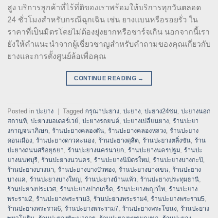
สูง บริการลูกค้าที่ไร้ที่ติของเราพร้อมให้บริการทุกวันตลอด
24 ชั่วโมงสำหรับกรณีฉุกเฉิน เช่น ยางแบนหรือรอยรั่ว ใน
ราคาที่เป็นมิตรโดยไม่ต้องยุ่งยากหรือชาร์จเกิน นอกจากนี้เรา
ยังให้คำแนะนำจากผู้เชี่ยวชาญสำหรับคำถามของคุณเกี่ยวกับ
ยางและการตั้งศูนย์ล้อเพื่อคุณ
CONTINUE READING
→
Posted in
ปะยาง
|
Tagged
กรุณาปะยาง
,
ปะยาง
,
ปะยาง24ชม
,
ปะยางนอก
สถานที่
,
ปะยางมอเตอร์เวย์
,
ปะยางรถยนต์
,
ปะยางเปลี่ยนยาง
,
ร้านปะยา
งกาญจนาภิเษก
,
ร้านปะยางคลองตัน
,
ร้านปะยางคลองหลวง
,
ร้านปะยาง
ดอนเมือง
,
ร้านปะยางดาวคะนอง
,
ร้านปะยางดุสิต
,
ร้านปะยางตลิ่งชัน
,
ร้าน
ปะยางถนนศรีอยุธยา
,
ร้านปะยางนครนายก
,
ร้านปะยางนครปฐม
,
ร้านปะ
ยางนนทบุรี
,
ร้านปะยางนวนคร
,
ร้านปะยางนิมิตรใหม่
,
ร้านปะยางบางกะปิ
,
ร้านปะยางบางนา
,
ร้านปะยางบางบัวทอง
,
ร้านปะยางบางเขน
,
ร้านปะยาง
บางแค
,
ร้านปะยางบางใหญ่
,
ร้านปะยางบ้านแพ้ว
,
ร้านปะยางประทุมธานี
,
ร้านปะยางประเวศ
,
ร้านปะยางปากเกร็ด
,
ร้านปะยางพญาไท
,
ร้านปะยาง
พระราม2
,
ร้านปะยางพระราม3
,
ร้านปะยางพระราม4
,
ร้านปะยางพระราม5
,
ร้านปะยางพระราม6
,
ร้านปะยางพระราม7
,
ร้านปะยางพระโขนง
,
ร้านปะยาง