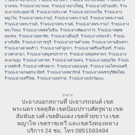
บางเขน
,
ร้านปะยางบางแค
,
ร้านปะยางบางใหญ่
,
ร้านปะยางบ้านแพ้ว
,
ร้าน
ปะยางประทุมธานี
,
ร้านปะยางประเวศ
,
ร้านปะยางปากเกร็ด
,
ร้านปะยาง
พญาไท
,
ร้านปะยางพระราม2
,
ร้านปะยางพระราม3
,
ร้านปะยางพระราม4
,
ร้านปะยางพระราม5
,
ร้านปะยางพระราม6
,
ร้านปะยางพระราม7
,
ร้านปะยาง
พระโขนง
,
ร้านปะยางพหลโยธิน
,
ร้านปะยางพัฒนาการ
,
ร้านปะยางพุทธ
มณฑล
,
ร้านปะยางมหาชัย
,
ร้านปะยางมีนบุรี
,
ร้านปะยางร่มเกล้า
,
ร้านปะ
ยางรังสิต
,
ร้านปะยางราชบุรี
,
ร้านปะยางรามคำแหง
,
ร้านปะยางรามอินทรา
,
ร้านปะยางลาดพร้าว
,
ร้านปะยางลำลูกกา
,
ร้านปะยางศรีนครินทร์
,
ร้านปะ
ยางศาลายา
,
ร้านปะยางสมุทรปราการ
,
ร้านปะยางสมุทรสาคร
,
ร้านปะยาง
สะพานสูง
,
ร้านปะยางสาทร
,
ร้านปะยางสามเสน
,
ร้านปะยางสุขุมวิท
,
ร้านปะ
ยางหลักสี่
,
ร้านปะยางหัวหมาก
,
ร้านปะยางอ่อนนุช
,
ร้านปะยางอโศกมนตรี
,
ร้านปะยางเกษตรนวมิทร์
,
ร้านปะยางเทพารักษ์
,
ร้านปะยางเพชรบุรีตัดใหม่
,
ร้านปะยางเสรีไทย
,
ร้านปะยางแคราย
,
ร้านปะยางแจ้งวัฒนะ
ปะยาง
ปะยางนอกสถานที่ ปะยางรถยนต์ เขต
พระนคร เขตดุสิต เขตป้อมปราบศัตรูพ่าย เขต
สัมพันธวงศ์ เขตดินแดง เขตห้วยขวาง เขต
พญาไท เขตราชเทวี และเขตวังทองหลาง
บริการ 24 ชม. โทร 0951593494