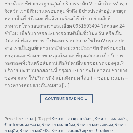
ช่างมืออาชีพ มาตรฐานศูนย์ บริการระดับ VIP มีบริการทั่วทุก
จังหวัด เรามีทีมงานครอบคลุมทั่วถึง มีช่างประจำอยู่หลายจุด
หลายพื้นที่ พร้อมลงพื้นทีเราพร้อมให้บริการท่านถึงที่
สามารถโทรสอบถามรายละเอียด 0951593494 ได้ตลอด 24
ชั่วโมง เบื่อกับการรอปะยางรถยนต์เป็นชั่วโมง วัน หรือเป็น
สัปดาห์เพื่อเอายางรถไปซ่อมที่ร้านปะยางใช่ไหม? กรุณาปะ
ยาง เราเป็นศูนย์กลาง เรามีช่างปะยางมืออาชีพ ที่พร้อมจะไป
หาคุณและซ่อมยางของคุณในเวลาที่คุณสะดวก เบื่อกับการ
รอตลอดทั้งวันหรือสัปดาห์เพื่อให้คนอื่นมาซ่อมรถของคุณ?
บริการ ปะยางนอกสถานที่ กรุณาปะยาง จะไปหาคุณ ช่างยาง
ของพวกเราให้บริการที่จำเป็นทั้งหมด ได้แก่ – ซ่อมยางแบน –
การตรวจสอบแรงดันลมยาง […]
CONTINUE READING
→
Posted in
ปะยาง
|
Tagged
ร้านปะยางกาญจนาภิเษก
,
ร้านปะยางคลองตัน
,
ร้านปะยางคลองหลวง
,
ร้านปะยางดอนเมือง
,
ร้านปะยางดาวคะนอง
,
ร้านปะ
ยางดุสิต
,
ร้านปะยางตลิ่งชัน
,
ร้านปะยางถนนศรีอยุธยา
,
ร้านปะยาง