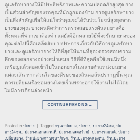
ดูแลรักษายางให้มีประสิทธิภาพและความปลอดภัยสูงสุด ยาง
เป็นส่วนสำคัญของรถคุณที่มักถูกมองข้าม การดูแลรักษายาง
เป็นสิ่งสำคัญเพื่อให้แน่ใจว่าคุณจะได้รับประโยชน์สูงสุดจาก
ยางของคุณ บางคนคิดว่าการตรวจสอบแรงดันลมยางคือ
ทั้งหมดที่พวกเขาต้องทำ แต่ยังมีอีกหลายวิธีที่จะรักษายางของ
คุณ ต่อไปนี้คือเคล็ดลับบางประการเกี่ยวกับวิธีการดูแลรักษา
ยางและดูแลรักษายางให้ดีที่สุดให้นานที่สุด: ตรวจสอบความ
ลึกของดอกยางอย่างสม่ำเสมอ วิธีที่ดีที่สุดคือใช้เพนนีหนึ่ง
เหรียญแล้วสอดเข้าไปในดอกยางในหลายตำแหน่งบนยาง
แต่ละเส้น หากส่วนใดของศีรษะของลินคอล์นปรากฏขึ้น คุณ
ควรเปลี่ยนหรือซ่อมยางโดยเร็วเพราะอาจใช้งานไม่ได้โดย
ไม่มีการเตือนล่วงหน้า
CONTINUE READING
→
Posted in
ปะยาง
|
Tagged
กรุณาปะยาง
,
ปะยาง
,
ปะยาง24ชม
,
ปะ
ยาง24ชม.
,
ปะยางนอกสถานที่
,
ปะยางมอเตอร์เวย์
,
ปะยางรถยนต์
,
ปะยาง
เปลี่ยนยาง
,
ร้านปะยางกาญจนาภิเษก
,
ร้านปะยางคลองตัน
,
ร้านปะยาง