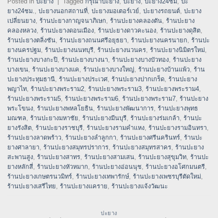
Posted in
ปะยาง
|
Tagged
กรุณาปะยาง
,
ปะยาง
,
ปะยาง24ชม
,
ปะ
ยาง24ชม.
,
ปะยางนอกสถานที่
,
ปะยางมอเตอร์เวย์
,
ปะยางรถยนต์
,
ปะยาง
เปลี่ยนยาง
,
ร้านปะยางกาญจนาภิเษก
,
ร้านปะยางคลองตัน
,
ร้านปะยาง
คลองหลวง
,
ร้านปะยางดอนเมือง
,
ร้านปะยางดาวคะนอง
,
ร้านปะยางดุสิต
,
ร้านปะยางตลิ่งชัน
,
ร้านปะยางถนนศรีอยุธยา
,
ร้านปะยางนครนายก
,
ร้านปะ
ยางนครปฐม
,
ร้านปะยางนนทบุรี
,
ร้านปะยางนวนคร
,
ร้านปะยางนิมิตรใหม่
,
ร้านปะยางบางกะปิ
,
ร้านปะยางบางนา
,
ร้านปะยางบางบัวทอง
,
ร้านปะยาง
บางเขน
,
ร้านปะยางบางแค
,
ร้านปะยางบางใหญ่
,
ร้านปะยางบ้านแพ้ว
,
ร้าน
ปะยางประทุมธานี
,
ร้านปะยางประเวศ
,
ร้านปะยางปากเกร็ด
,
ร้านปะยาง
พญาไท
,
ร้านปะยางพระราม2
,
ร้านปะยางพระราม3
,
ร้านปะยางพระราม4
,
ร้านปะยางพระราม5
,
ร้านปะยางพระราม6
,
ร้านปะยางพระราม7
,
ร้านปะยาง
พระโขนง
,
ร้านปะยางพหลโยธิน
,
ร้านปะยางพัฒนาการ
,
ร้านปะยางพุทธ
มณฑล
,
ร้านปะยางมหาชัย
,
ร้านปะยางมีนบุรี
,
ร้านปะยางร่มเกล้า
,
ร้านปะ
ยางรังสิต
,
ร้านปะยางราชบุรี
,
ร้านปะยางรามคำแหง
,
ร้านปะยางรามอินทรา
,
ร้านปะยางลาดพร้าว
,
ร้านปะยางลำลูกกา
,
ร้านปะยางศรีนครินทร์
,
ร้านปะ
ยางศาลายา
,
ร้านปะยางสมุทรปราการ
,
ร้านปะยางสมุทรสาคร
,
ร้านปะยาง
สะพานสูง
,
ร้านปะยางสาทร
,
ร้านปะยางสามเสน
,
ร้านปะยางสุขุมวิท
,
ร้านปะ
ยางหลักสี่
,
ร้านปะยางหัวหมาก
,
ร้านปะยางอ่อนนุช
,
ร้านปะยางอโศกมนตรี
,
ร้านปะยางเกษตรนวมิทร์
,
ร้านปะยางเทพารักษ์
,
ร้านปะยางเพชรบุรีตัดใหม่
,
ร้านปะยางเสรีไทย
,
ร้านปะยางแคราย
,
ร้านปะยางแจ้งวัฒนะ
ปะยาง