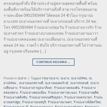
ครอบคลุมทั่วถึง มีช่างประจำอยู่หลายจุดหลายพื้นที่ พร้อม
ลงพื้นทีเราพร้อมให้บริการท่านถึงที่ สามารถโทรสอบถาม
รายละเอียด 0951593494 ได้ตลอด 24 ชั่วโมง กรุณาปะ
ยาง.com ปะยางนอกสถานที่ ปะยางรถยนต์ บริการ 24 ชม.
โทร 0951593494 ร้านปะยางปทุมวัน ร้านปะยางบางรัก ร้าน
ปะยางสาทร ร้านปะยางบางคอแหลม ร้านปะยางยานนาวา
ร้านปะยางคลองเตย ปะยางเปลี่ยนยาง, ปะยางนอกสถานที่
ตลอด 24 ชม. รวดเร็ว ทันใจ บริการนอกสถานที่ ไม่ว่าท่านจะ
อยู่ กรุงเทพ ปริมณฑล […]
CONTINUE READING
→
Posted in
ปะยาง
|
Tagged
กรุณาปะยาง
,
ปะยาง
,
ปะยาง24ชม
,
ปะ
ยาง24ชม.
,
ปะยางนอกสถานที่
,
ปะยางมอเตอร์เวย์
,
ปะยางรถยนต์
,
ปะยาง
เปลี่ยนยาง
,
ร้านปะยางกาญจนาภิเษก
,
ร้านปะยางคลองตัน
,
ร้านปะยาง
คลองหลวง
,
ร้านปะยางดอนเมือง
,
ร้านปะยางดาวคะนอง
,
ร้านปะยางดุสิต
,
ร้านปะยางตลิ่งชัน
,
ร้านปะยางถนนศรีอยุธยา
,
ร้านปะยางนครนายก
,
ร้านปะ
ยางนครปฐม
,
ร้านปะยางนนทบุรี
,
ร้านปะยางนวนคร
,
ร้านปะยางนิมิตรใหม่
,
ร้านปะยางบางกะปิ
,
ร้านปะยางบางนา
,
ร้านปะยางบางบัวทอง
,
ร้านปะยาง