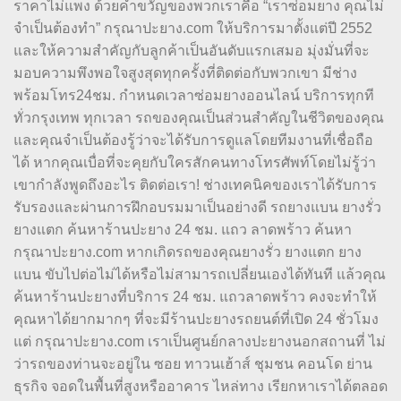
ราคาไม่แพง ด้วยคำขวัญของพวกเราคือ “เราซ่อมยาง คุณไม่
จำเป็นต้องทำ” กรุณาปะยาง.com ให้บริการมาตั้งแต่ปี 2552
และให้ความสำคัญกับลูกค้าเป็นอันดับแรกเสมอ มุ่งมั่นที่จะ
มอบความพึงพอใจสูงสุดทุกครั้งที่ติดต่อกับพวกเขา มีช่าง
พร้อมโทร24ชม. กำหนดเวลาซ่อมยางออนไลน์ บริการทุกที
ทั่วกรุงเทพ ทุกเวลา รถของคุณเป็นส่วนสำคัญในชีวิตของคุณ
และคุณจำเป็นต้องรู้ว่าจะได้รับการดูแลโดยทีมงานที่เชื่อถือ
ได้ หากคุณเบื่อที่จะคุยกับใครสักคนทางโทรศัพท์โดยไม่รู้ว่า
เขากำลังพูดถึงอะไร ติดต่อเรา! ช่างเทคนิคของเราได้รับการ
รับรองและผ่านการฝึกอบรมมาเป็นอย่างดี รถยางแบน ยางรั่ว
ยางแตก ค้นหาร้านปะยาง 24 ชม. แถว ลาดพร้าว ค้นหา
กรุณาปะยาง.com หากเกิดรถของคุณยางรั่ว ยางแตก ยาง
แบน ขับไปต่อไม่ได้หรือไม่สามารถเปลี่ยนเองได้ทันที แล้วคุณ
ค้นหาร้านปะยางที่บริการ 24 ชม. แถวลาดพร้าว คงจะทำให้
คุณหาได้ยากมากๆ ที่จะมีร้านปะยางรถยนต์ที่เปิด 24 ชั่วโมง
แต่ กรุณาปะยาง.com เราเป็นศูนย์กลางปะยางนอกสถานที่ ไม่
ว่ารถของท่านจะอยู่ใน ซอย ทาวนเฮ้าส์ ชุมชน คอนโด ย่าน
ธุรกิจ จอดในพื้นที่สูงหรืออาคาร ไหล่ทาง เรียกหาเราได้ตลอด