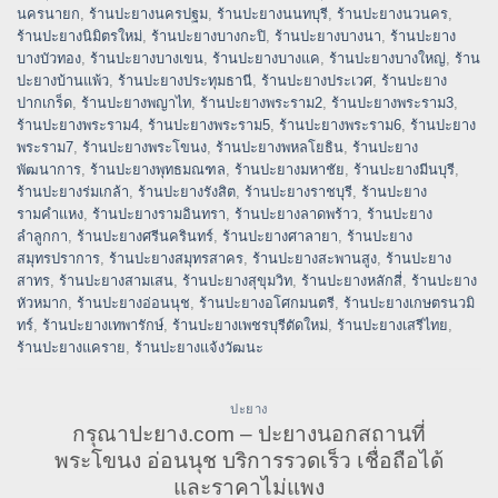
นครนายก
,
ร้านปะยางนครปฐม
,
ร้านปะยางนนทบุรี
,
ร้านปะยางนวนคร
,
ร้านปะยางนิมิตรใหม่
,
ร้านปะยางบางกะปิ
,
ร้านปะยางบางนา
,
ร้านปะยาง
บางบัวทอง
,
ร้านปะยางบางเขน
,
ร้านปะยางบางแค
,
ร้านปะยางบางใหญ่
,
ร้าน
ปะยางบ้านแพ้ว
,
ร้านปะยางประทุมธานี
,
ร้านปะยางประเวศ
,
ร้านปะยาง
ปากเกร็ด
,
ร้านปะยางพญาไท
,
ร้านปะยางพระราม2
,
ร้านปะยางพระราม3
,
ร้านปะยางพระราม4
,
ร้านปะยางพระราม5
,
ร้านปะยางพระราม6
,
ร้านปะยาง
พระราม7
,
ร้านปะยางพระโขนง
,
ร้านปะยางพหลโยธิน
,
ร้านปะยาง
พัฒนาการ
,
ร้านปะยางพุทธมณฑล
,
ร้านปะยางมหาชัย
,
ร้านปะยางมีนบุรี
,
ร้านปะยางร่มเกล้า
,
ร้านปะยางรังสิต
,
ร้านปะยางราชบุรี
,
ร้านปะยาง
รามคำแหง
,
ร้านปะยางรามอินทรา
,
ร้านปะยางลาดพร้าว
,
ร้านปะยาง
ลำลูกกา
,
ร้านปะยางศรีนครินทร์
,
ร้านปะยางศาลายา
,
ร้านปะยาง
สมุทรปราการ
,
ร้านปะยางสมุทรสาคร
,
ร้านปะยางสะพานสูง
,
ร้านปะยาง
สาทร
,
ร้านปะยางสามเสน
,
ร้านปะยางสุขุมวิท
,
ร้านปะยางหลักสี่
,
ร้านปะยาง
หัวหมาก
,
ร้านปะยางอ่อนนุช
,
ร้านปะยางอโศกมนตรี
,
ร้านปะยางเกษตรนวมิ
ทร์
,
ร้านปะยางเทพารักษ์
,
ร้านปะยางเพชรบุรีตัดใหม่
,
ร้านปะยางเสรีไทย
,
ร้านปะยางแคราย
,
ร้านปะยางแจ้งวัฒนะ
ปะยาง
กรุณาปะยาง.com – ปะยางนอกสถานที่
พระโขนง อ่อนนุช บริการรวดเร็ว เชื่อถือได้
และราคาไม่แพง