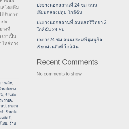
วลาซ่อม
ปะยางนอกสถานที่ 24 ชม ถนน
ูแลโดยทีม
เลียบคลองปทุม ใกล้ฉัน
ได้รับการ
ณาปะ
ปะยางนอกสถานที่ ถนนสตรีวิทยา 2
างที่
ใกล้ฉัน 24 ชม
 เราเป็น
ปะยาง24 ชม ถนนประเสริฐมนูกิจ
ร ไหล่ทาง
เรียกด่วนถึงที่ ใกล้ฉัน
Recent Comments
No comments to show.
ยางดุสิต
,
ร้านปะยาง
นี
,
ร้านปะ
พระราม6
,
้านปะยางร่ม
ร์
,
ร้านปะ
หลักสี่
,
ีไทย
,
ร้าน