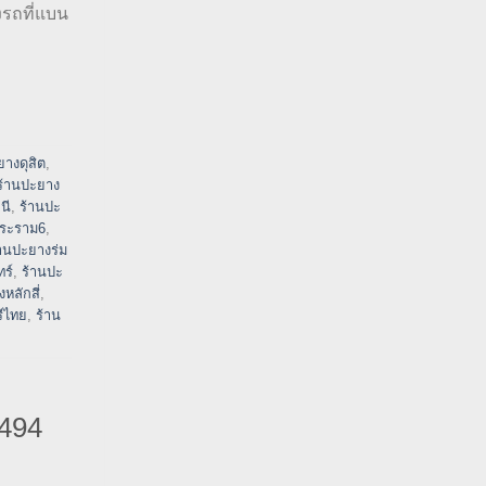
งรถที่แบน
ยางดุสิต
,
ร้านปะยาง
นี
,
ร้านปะ
พระราม6
,
้านปะยางร่ม
ร์
,
ร้านปะ
หลักสี่
,
ีไทย
,
ร้าน
494