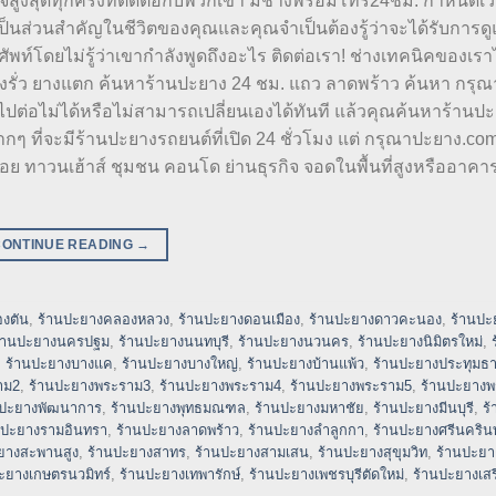
ใจสูงสุดทุกครั้งที่ติดต่อกับพวกเขา มีช่างพร้อมโทร24ชม. กำหนดเ
ป็นส่วนสำคัญในชีวิตของคุณและคุณจำเป็นต้องรู้ว่าจะได้รับการด
ศัพท์โดยไม่รู้ว่าเขากำลังพูดถึงอะไร ติดต่อเรา! ช่างเทคนิคของเรา
งรั่ว ยางแตก ค้นหาร้านปะยาง 24 ชม. แถว ลาดพร้าว ค้นหา กรุ
่อไม่ได้หรือไม่สามารถเปลี่ยนเองได้ทันที แล้วคุณค้นหาร้านปะย
ที่จะมีร้านปะยางรถยนต์ที่เปิด 24 ชั่วโมง แต่ กรุณาปะยาง.com
ย ทาวนเฮ้าส์ ชุมชน คอนโด ย่านธุรกิจ จอดในพื้นที่สูงหรืออาคา
CONTINUE READING
→
งตัน
,
ร้านปะยางคลองหลวง
,
ร้านปะยางดอนเมือง
,
ร้านปะยางดาวคะนอง
,
ร้านปะ
้านปะยางนครปฐม
,
ร้านปะยางนนทบุรี
,
ร้านปะยางนวนคร
,
ร้านปะยางนิมิตรใหม่
,
,
ร้านปะยางบางแค
,
ร้านปะยางบางใหญ่
,
ร้านปะยางบ้านแพ้ว
,
ร้านปะยางประทุมธา
าม2
,
ร้านปะยางพระราม3
,
ร้านปะยางพระราม4
,
ร้านปะยางพระราม5
,
ร้านปะยาง
นปะยางพัฒนาการ
,
ร้านปะยางพุทธมณฑล
,
ร้านปะยางมหาชัย
,
ร้านปะยางมีนบุรี
,
ร
นปะยางรามอินทรา
,
ร้านปะยางลาดพร้าว
,
ร้านปะยางลำลูกกา
,
ร้านปะยางศรีนครินท
ยางสะพานสูง
,
ร้านปะยางสาทร
,
ร้านปะยางสามเสน
,
ร้านปะยางสุขุมวิท
,
ร้านปะยาง
ะยางเกษตรนวมิทร์
,
ร้านปะยางเทพารักษ์
,
ร้านปะยางเพชรบุรีตัดใหม่
,
ร้านปะยางเสร