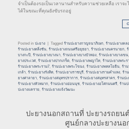
จำเป็นต้องรอเป็นเวลานานสำหรับความช่วยเหลือ เราจะไปถึง
ได้ในขณะที่คุณยังขับรถอยู่
Posted in
ปะยาง
|
Tagged
ร้านปะยางกาญจนาภิเษก
,
ร้านปะยางคลอ
ร้านปะยางตลิ่งชัน
,
ร้านปะยางถนนศรีอยุธยา
,
ร้านปะยางนครนายก
,
ร
บางกะปิ
,
ร้านปะยางบางนา
,
ร้านปะยางบางบัวทอง
,
ร้านปะยางบางเขน
ยางประเวศ
,
ร้านปะยางปากเกร็ด
,
ร้านปะยางพญาไท
,
ร้านปะยางพระร
ร้านปะยางพระราม7
,
ร้านปะยางพระโขนง
,
ร้านปะยางพหลโยธิน
,
ร้า
เกล้า
,
ร้านปะยางรังสิต
,
ร้านปะยางราชบุรี
,
ร้านปะยางรามคำแหง
,
ร้า
ยางศาลายา
,
ร้านปะยางสมุทรปราการ
,
ร้านปะยางสมุทรสาคร
,
ร้านปะ
ร้านปะยางหัวหมาก
,
ร้านปะยางอ่อนนุช
,
ร้านปะยางอโศกมนตรี
,
ร้านป
ปะยางแคราย
,
ร้านปะยางแจ้งวัฒนะ
ปะยางนอกสถานที่ ปะยางรถยนต
ศูนย์กลางปะยางนอก