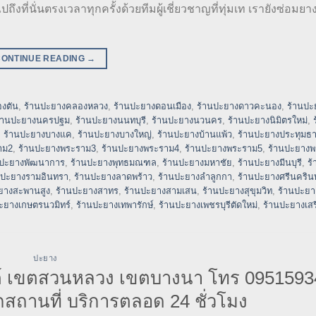
ที่นั่นตรงเวลาทุกครั้งด้วยทีมผู้เชี่ยวชาญที่ทุ่มเท เรายังซ่อมยา
CONTINUE READING
→
งตัน
,
ร้านปะยางคลองหลวง
,
ร้านปะยางดอนเมือง
,
ร้านปะยางดาวคะนอง
,
ร้านปะ
้านปะยางนครปฐม
,
ร้านปะยางนนทบุรี
,
ร้านปะยางนวนคร
,
ร้านปะยางนิมิตรใหม่
,
,
ร้านปะยางบางแค
,
ร้านปะยางบางใหญ่
,
ร้านปะยางบ้านแพ้ว
,
ร้านปะยางประทุมธา
าม2
,
ร้านปะยางพระราม3
,
ร้านปะยางพระราม4
,
ร้านปะยางพระราม5
,
ร้านปะยาง
นปะยางพัฒนาการ
,
ร้านปะยางพุทธมณฑล
,
ร้านปะยางมหาชัย
,
ร้านปะยางมีนบุรี
,
ร
นปะยางรามอินทรา
,
ร้านปะยางลาดพร้าว
,
ร้านปะยางลำลูกกา
,
ร้านปะยางศรีนครินท
ยางสะพานสูง
,
ร้านปะยางสาทร
,
ร้านปะยางสามเสน
,
ร้านปะยางสุขุมวิท
,
ร้านปะยาง
ะยางเกษตรนวมิทร์
,
ร้านปะยางเทพารักษ์
,
ร้านปะยางเพชรบุรีตัดใหม่
,
ร้านปะยางเสร
ปะยาง
์ เขตสวนหลวง เขตบางนา โทร 0951593
สถานที่ บริการตลอด 24 ชั่วโมง