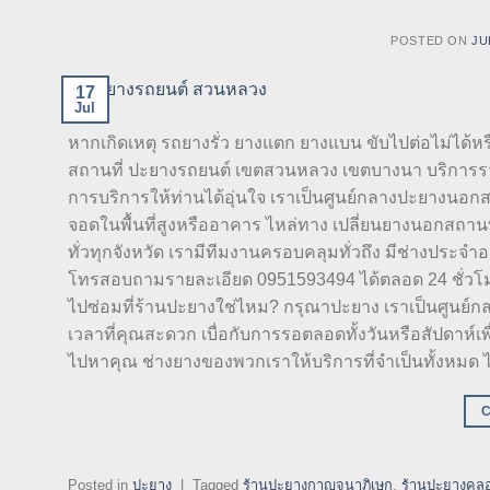
POSTED ON
JU
17
Jul
หากเกิดเหตุ รถยางรั่ว ยางแตก ยางแบน ขับไปต่อไม่ได้
สถานที่ ปะยางรถยนต์ เขตสวนหลวง เขตบางนา บริการรวด
การบริการให้ท่านได้อุ่นใจ เราเป็นศูนย์กลางปะยางนอกส
จอดในพื้นที่สูงหรืออาคาร ไหล่ทาง เปลี่ยนยางนอกสถานท
ทั่วทุกจังหวัด เรามีทีมงานครอบคลุมทั่วถึง มีช่างประจำอ
โทรสอบถามรายละเอียด 0951593494 ได้ตลอด 24 ชั่วโมง เ
ไปซ่อมที่ร้านปะยางใช่ไหม? กรุณาปะยาง เราเป็นศูนย์
เวลาที่คุณสะดวก เบื่อกับการรอตลอดทั้งวันหรือสัปดาห
ไปหาคุณ ช่างยางของพวกเราให้บริการที่จำเป็นทั้งหมด
Posted in
ปะยาง
|
Tagged
ร้านปะยางกาญจนาภิเษก
,
ร้านปะยางคลอ