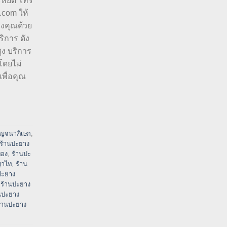
ะหยัด โทร
.com ให้
องคุณด้วย
ิการ ดัง
ูง บริการ
โดยไม่
พื่อคุณ
ญจนาภิเษก
,
ร้านปะยาง
ทอง
,
ร้านปะ
ญาไท
,
ร้าน
ปะยาง
,
ร้านปะยาง
นปะยาง
้านปะยาง