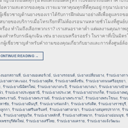
วชาญในรถยนต์ทุกรุ่น ตั้งแต่รถยนต์หรูหราไปจนถึงรถยนต์ราคาปร
ื่อความสะดวกของคุณ เราจะมาหาคุณทุกที่ที่คุณอยู่ กรุณาปะยาง
้เชี่ยวชาญด้านยางของเราได้รับการฝึกฝนมาอย่างดีเพื่อดูแลรถข
ยของบริการเมื่อโทรเรียกที่ไม่ต้องรอนานหลายชั่วโมงที่ศูนย์บร
เครื่อง ทำไมถึงเลือกพวกเรา? เราเสนอราคาต่ำ แต่ผลงานคุณภาพส
่วโมงสำหรับกรณีฉุกเฉิน เช่น ยางแบนหรือรอยรั่ว ในราคาที่เป็นมิตร
กผู้เชี่ยวชาญสำหรับคำถามของคุณเกี่ยวกับยางและการตั้งศูนย์ล้อเ
CONTINUE READING
→
งนอกสถานที่
,
ปะยางมอเตอร์เวย์
,
ปะยางรถยนต์
,
ปะยางเปลี่ยนยาง
,
ร้านปะยางกา
นปะยางดาวคะนอง
,
ร้านปะยางดุสิต
,
ร้านปะยางตลิ่งชัน
,
ร้านปะยางถนนศรีอยุธยา
,
ร
,
ร้านปะยางนิมิตรใหม่
,
ร้านปะยางบางกะปิ
,
ร้านปะยางบางนา
,
ร้านปะยางบางบัว
้ว
,
ร้านปะยางประทุมธานี
,
ร้านปะยางประเวศ
,
ร้านปะยางปากเกร็ด
,
ร้านปะยางพ
งพระราม5
,
ร้านปะยางพระราม6
,
ร้านปะยางพระราม7
,
ร้านปะยางพระโขนง
,
ร้าน
หาชัย
,
ร้านปะยางมีนบุรี
,
ร้านปะยางร่มเกล้า
,
ร้านปะยางรังสิต
,
ร้านปะยางราชบุรี
ำลูกกา
,
ร้านปะยางศรีนครินทร์
,
ร้านปะยางศาลายา
,
ร้านปะยางสมุทรปราการ
,
ร้า
น
,
ร้านปะยางสุขุมวิท
,
ร้านปะยางหลักสี่
,
ร้านปะยางหัวหมาก
,
ร้านปะยางอ่อนนุช
,
ร
เพชรบุรีตัดใหม่
,
ร้านปะยางเสรีไทย
,
ร้านปะยางแคราย
,
ร้านปะยางแจ้งวัฒนะ