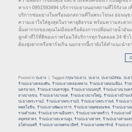
ความต้องการของคุณ และช่างเทคนิคของเราเป็นผู้เชี่ย
หาเรา 0951593494 บริการปะยางนอกสถานที่ไร้กังวล เพ
บริการซ่อมยางในหรือนอกสถานที่ในพระโขนง อ่อนนุช ผู
ความเอาใจใส่สูงสุดในราคายุติธรรม พร้อมความสะดวกสบา
นั้นหากรถของคุณไม่มีลมหรือต้องการเปลี่ยนถ่ายน้ำมัน
ลูกค้าที่ไร้ที่ติของเราพร้อมให้บริการทุกวันตลอด 24 ชั
ต้องยุ่งยากหรือชาร์จเกิน นอกจากนี้เรายังให้คำแนะนำจา
Posted in
ปะยาง
|
Tagged
กรุณาปะยาง
,
ปะยาง
,
ปะยาง24ชม
,
ปะยา
ร้านปะยางคลองตัน
,
ร้านปะยางคลองหลวง
,
ร้านปะยางดอนเมือง
,
ร้า
นครนายก
,
ร้านปะยางนครปฐม
,
ร้านปะยางนนทบุรี
,
ร้านปะยางนวนค
ยางบางเขน
,
ร้านปะยางบางแค
,
ร้านปะยางบางใหญ่
,
ร้านปะยางบ้านแพ
ปะยางพระราม2
,
ร้านปะยางพระราม3
,
ร้านปะยางพระราม4
,
ร้านปะยา
พหลโยธิน
,
ร้านปะยางพัฒนาการ
,
ร้านปะยางพุทธมณฑล
,
ร้านปะยางม
รามคำแหง
,
ร้านปะยางรามอินทรา
,
ร้านปะยางลาดพร้าว
,
ร้านปะยางล
สมุทรสาคร
,
ร้านปะยางสะพานสูง
,
ร้านปะยางสาทร
,
ร้านปะยางสามเส
อโศกมนตรี
,
ร้านปะยางเกษตรนวมิทร์
,
ร้านปะยางเทพารักษ์
,
ร้านปะยาง