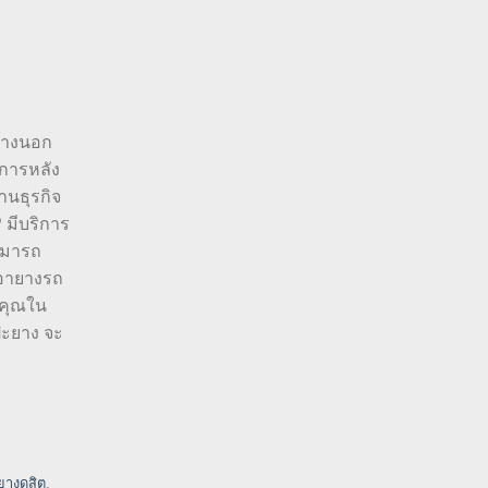
ะยางนอก
ิการหลัง
านธุรกิจ
 มีบริการ
สามารถ
เอายางรถ
งคุณใน
ปะยาง จะ
ยางดุสิต
,