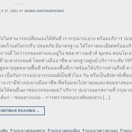
LY 17, 2021
BY
ADMIN-KARUNAPAYANG
หรือไม่สามารถเปลี่ยนเองได้ทันที เรากรุณาปะยาง พร้อมบริการ ป
เร็วแต่ไม่เร่งรีบ ปลอดภัย มีมาตรฐาน ใส่ใจรายละเอียดพร้อมบร
ถานที่ ไม่ว่ารถของท่านจะอยู่ใน ซอย ทาวนเฮ้าส์ ชุมชน คอนโด ย่
ี่ ปะยางรถยนต์ โดยช่างมืออาชีพ มาตรฐานศูนย์ บริการระดับ VIP
ยู่หลายจุดหลายพื้นที่ พร้อมลงพื้นทีเราพร้อมให้บริการท่านถึงที่ 
บื่อกับการรอปะยางรถยนต์เป็นชั่วโมง วัน หรือเป็นสัปดาห์เพื่อ
กลาง เรามีช่างปะยางมืออาชีพ ที่พร้อมจะไปหาคุณและซ่อมยางขอ
์เพื่อให้คนอื่นมาซ่อมรถของคุณ? บริการ ปะยางนอกสถานที่ กรุณา
 ได้แก่ – ซ่อมยางแบน – การตรวจสอบแรงดันลมยาง […]
CONTINUE READING
→
งตัน
,
ร้านปะยางคลองหลวง
,
ร้านปะยางดอนเมือง
,
ร้านปะยางดาวคะนอง
,
ร้านปะ