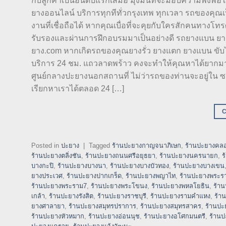
กับลูกค้าเป็นอันดับแรกเสมอ มุ่งมั่นที่จะมอบความพึงพอ
ยางออนไลน์ บริการทุกทีทั่วกรุงเทพ ทุกเวลา รถของคุณเ
งานที่เชื่อถือได้ หากคุณเบื่อที่จะคุยกับใครสักคนทางโทร
รับรองและผ่านการฝึกอบรมมาเป็นอย่างดี รถยางแบน ยา
ยาง.com หากเกิดรถของคุณยางรั่ว ยางแตก ยางแบน ขับไปต
บริการ 24 ชม. แถวลาดพร้าว คงจะทำให้คุณหาได้ยากมากๆ 
ศูนย์กลางปะยางนอกสถานที่ ไม่ว่ารถของท่านจะอยู่ใน ซอ
เรียกหาเราได้ตลอด 24 […]
Posted in
ปะยาง
|
Tagged
ร้านปะยางกาญจนาภิเษก
,
ร้านปะยางคลอ
ร้านปะยางตลิ่งชัน
,
ร้านปะยางถนนศรีอยุธยา
,
ร้านปะยางนครนายก
,
ร
บางกะปิ
,
ร้านปะยางบางนา
,
ร้านปะยางบางบัวทอง
,
ร้านปะยางบางเขน
ยางประเวศ
,
ร้านปะยางปากเกร็ด
,
ร้านปะยางพญาไท
,
ร้านปะยางพระร
ร้านปะยางพระราม7
,
ร้านปะยางพระโขนง
,
ร้านปะยางพหลโยธิน
,
ร้า
เกล้า
,
ร้านปะยางรังสิต
,
ร้านปะยางราชบุรี
,
ร้านปะยางรามคำแหง
,
ร้า
ยางศาลายา
,
ร้านปะยางสมุทรปราการ
,
ร้านปะยางสมุทรสาคร
,
ร้านปะ
ร้านปะยางหัวหมาก
,
ร้านปะยางอ่อนนุช
,
ร้านปะยางอโศกมนตรี
,
ร้านป