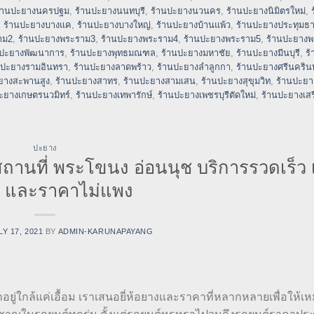
้านปะยางนครปฐม
,
ร้านปะยางนนทบุรี
,
ร้านปะยางนวนคร
,
ร้านปะยางนิมิตรใหม่
,
,
ร้านปะยางบางแค
,
ร้านปะยางบางใหญ่
,
ร้านปะยางบ้านแพ้ว
,
ร้านปะยางประทุมธา
าม2
,
ร้านปะยางพระราม3
,
ร้านปะยางพระราม4
,
ร้านปะยางพระราม5
,
ร้านปะยาง
นปะยางพัฒนาการ
,
ร้านปะยางพุทธมณฑล
,
ร้านปะยางมหาชัย
,
ร้านปะยางมีนบุรี
,
ร
นปะยางรามอินทรา
,
ร้านปะยางลาดพร้าว
,
ร้านปะยางลำลูกกา
,
ร้านปะยางศรีนครินท
ยางสะพานสูง
,
ร้านปะยางสาทร
,
ร้านปะยางสามเสน
,
ร้านปะยางสุขุมวิท
,
ร้านปะยาง
ะยางเกษตรนวมิทร์
,
ร้านปะยางเทพารักษ์
,
ร้านปะยางเพชรบุรีตัดใหม่
,
ร้านปะยางเสร
ปะยาง
นที่ พระโขนง อ่อนนุช บริการรวดเร็ว เช
ด้ และราคาไม่แพง
LY 17, 2021
BY
ADMIN-KARUNAPAYANG
าอยู่ใกล้แค่เอื้อม เราเสนอยี่ห้อยางและราคาที่หลากหลายเพื่อให้เ