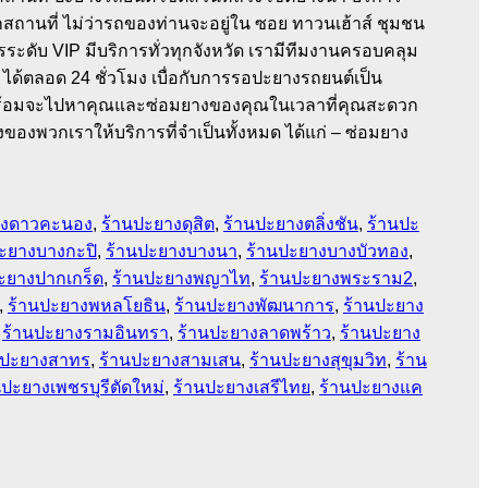
กสถานที่ ไม่ว่ารถของท่านจะอยู่ใน ซอย ทาวนเฮ้าส์ ชุมชน
ระดับ VIP มีบริการทั่วทุกจังหวัด เรามีทีมงานครอบคลุม
 ได้ตลอด 24 ชั่วโมง เบื่อกับการรอปะยางรถยนต์เป็น
 ที่พร้อมจะไปหาคุณและซ่อมยางของคุณในเวลาที่คุณสะดวก
องพวกเราให้บริการที่จำเป็นทั้งหมด ได้แก่ – ซ่อมยาง
างดาวคะนอง
,
ร้านปะยางดุสิต
,
ร้านปะยางตลิ่งชัน
,
ร้านปะ
ะยางบางกะปิ
,
ร้านปะยางบางนา
,
ร้านปะยางบางบัวทอง
,
ะยางปากเกร็ด
,
ร้านปะยางพญาไท
,
ร้านปะยางพระราม2
,
,
ร้านปะยางพหลโยธิน
,
ร้านปะยางพัฒนาการ
,
ร้านปะยาง
,
ร้านปะยางรามอินทรา
,
ร้านปะยางลาดพร้าว
,
ร้านปะยาง
นปะยางสาทร
,
ร้านปะยางสามเสน
,
ร้านปะยางสุขุมวิท
,
ร้าน
นปะยางเพชรบุรีตัดใหม่
,
ร้านปะยางเสรีไทย
,
ร้านปะยางแค