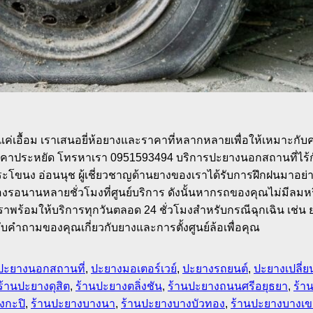
กล้แค่เอื้อม เราเสนอยี่ห้อยางและราคาที่หลากหลายเพื่อให้เหมาะก
์ราคาประหยัด โทรหาเรา 0951593494 บริการปะยางนอกสถานที่ไร้ก
ะโขนง อ่อนนุช ผู้เชี่ยวชาญด้านยางของเราได้รับการฝึกฝนมาอย่
งรอนานหลายชั่วโมงที่ศูนย์บริการ ดังนั้นหากรถของคุณไม่มีลมหรื
เราพร้อมให้บริการทุกวันตลอด 24 ชั่วโมงสำหรับกรณีฉุกเฉิน เช่น 
บคำถามของคุณเกี่ยวกับยางและการตั้งศูนย์ล้อเพื่อคุณ
ปะยางนอกสถานที่
,
ปะยางมอเตอร์เวย์
,
ปะยางรถยนต์
,
ปะยางเปลี่
ร้านปะยางดุสิต
,
ร้านปะยางตลิ่งชัน
,
ร้านปะยางถนนศรีอยุธยา
,
ร้า
งกะปิ
,
ร้านปะยางบางนา
,
ร้านปะยางบางบัวทอง
,
ร้านปะยางบางเ