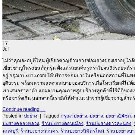
17
Jul
ไม่ว่าคุณจะอยู่ที่ไหน ผู้เชี่ยวชาญด้านการซ่อมยางของเราอยู่ใ
เชี่ยวชาญในรถยนต์ทุกรุ่น ตั้งแต่รถยนต์หรูหราไปจนถึงรถยนต
อยู่ กรุณาปะยาง.com ให้บริการซ่อมยางในหรือนอกสถานที่ในพร
ยุติธรรม พร้อมความสะดวกสบายของบริการเมื่อโทรเรียกที่ไม่ต้อ
เราเสนอราคาต่ำ แต่ผลงานคุณภาพสูง บริการลูกค้าที่ไร้ที่ติของ
หรือชาร์จเกิน นอกจากนี้เรายังให้คำแนะนำจากผู้เชี่ยวชาญสำหรั
Continue reading
→
Posted in
ปะยาง
|
Tagged
กรุณาปะยาง
,
ปะยาง
,
ปะยาง24ชม
,
ปะยางคลองหลวง
,
ร้านปะยางดอนเมือง
,
ร้านปะยางดาวคะนอง
,
นนทบุรี
,
ร้านปะยางนวนคร
,
ร้านปะยางนิมิตรใหม่
,
ร้านปะยางบา