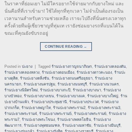
ในราคาที่ย่อมเยา ไม่มีใครอยากใช้จ่ายมากกับยางใหม่ และ
นั่นคือที่ที่เราเข้ามา! ใช้ได้ทุกที่ทุกเวลา ไม่จำเป็นต้องรอเป็น
เวลานานสำหรับความช่วยเหลือ เราจะไปถึงที่นั่นตรงเวลาทุก
ครั้งด้วยทีมผู้เชี่ยวชาญที่ทุ่มเท เรายังซ่อมยางรถที่แบนได้ใน
ขณะที่คุณยังขับรถอยู่
CONTINUE READING
→
Posted in
ปะยาง
|
Tagged
ร้านปะยางกาญจนาภิเษก
,
ร้านปะยางคลองตัน
,
ร้านปะยางคลองหลวง
,
ร้านปะยางดอนเมือง
,
ร้านปะยางดาวคะนอง
,
ร้านปะ
ยางดุสิต
,
ร้านปะยางตลิ่งชัน
,
ร้านปะยางถนนศรีอยุธยา
,
ร้านปะยาง
นครนายก
,
ร้านปะยางนครปฐม
,
ร้านปะยางนนทบุรี
,
ร้านปะยางนวนคร
,
ร้านปะยางนิมิตรใหม่
,
ร้านปะยางบางกะปิ
,
ร้านปะยางบางนา
,
ร้านปะยาง
บางบัวทอง
,
ร้านปะยางบางเขน
,
ร้านปะยางบางแค
,
ร้านปะยางบางใหญ่
,
ร้าน
ปะยางบ้านแพ้ว
,
ร้านปะยางประทุมธานี
,
ร้านปะยางประเวศ
,
ร้านปะยาง
ปากเกร็ด
,
ร้านปะยางพญาไท
,
ร้านปะยางพระราม2
,
ร้านปะยางพระราม3
,
ร้านปะยางพระราม4
,
ร้านปะยางพระราม5
,
ร้านปะยางพระราม6
,
ร้านปะยาง
พระราม7
,
ร้านปะยางพระโขนง
,
ร้านปะยางพหลโยธิน
,
ร้านปะยาง
พัฒนาการ
,
ร้านปะยางพุทธมณฑล
,
ร้านปะยางมหาชัย
,
ร้านปะยางมีนบุรี
,
ร้านปะยางร่มเกล้า
,
ร้านปะยางรังสิต
,
ร้านปะยางราชบุรี
,
ร้านปะยาง