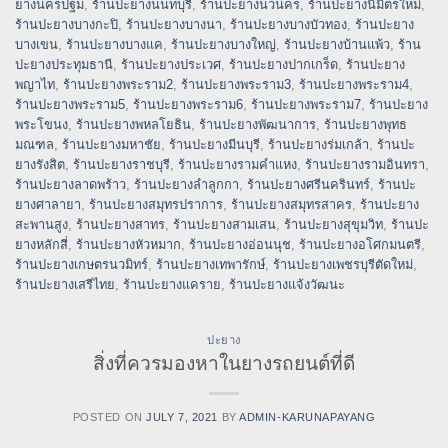
ยางนครปฐม
,
ร้านปะยางนนทบุรี
,
ร้านปะยางนวนคร
,
ร้านปะยางนิมิตรใหม่
,
ร้านปะยางบางกะปิ
,
ร้านปะยางบางนา
,
ร้านปะยางบางบัวทอง
,
ร้านปะยาง
บางเขน
,
ร้านปะยางบางแค
,
ร้านปะยางบางใหญ่
,
ร้านปะยางบ้านแพ้ว
,
ร้าน
ปะยางประทุมธานี
,
ร้านปะยางประเวศ
,
ร้านปะยางปากเกร็ด
,
ร้านปะยาง
พญาไท
,
ร้านปะยางพระราม2
,
ร้านปะยางพระราม3
,
ร้านปะยางพระราม4
,
ร้านปะยางพระราม5
,
ร้านปะยางพระราม6
,
ร้านปะยางพระราม7
,
ร้านปะยาง
พระโขนง
,
ร้านปะยางพหลโยธิน
,
ร้านปะยางพัฒนาการ
,
ร้านปะยางพุทธ
มณฑล
,
ร้านปะยางมหาชัย
,
ร้านปะยางมีนบุรี
,
ร้านปะยางร่มเกล้า
,
ร้านปะ
ยางรังสิต
,
ร้านปะยางราชบุรี
,
ร้านปะยางรามคำแหง
,
ร้านปะยางรามอินทรา
,
ร้านปะยางลาดพร้าว
,
ร้านปะยางลำลูกกา
,
ร้านปะยางศรีนครินทร์
,
ร้านปะ
ยางศาลายา
,
ร้านปะยางสมุทรปราการ
,
ร้านปะยางสมุทรสาคร
,
ร้านปะยาง
สะพานสูง
,
ร้านปะยางสาทร
,
ร้านปะยางสามเสน
,
ร้านปะยางสุขุมวิท
,
ร้านปะ
ยางหลักสี่
,
ร้านปะยางหัวหมาก
,
ร้านปะยางอ่อนนุช
,
ร้านปะยางอโศกมนตรี
,
ร้านปะยางเกษตรนวมิทร์
,
ร้านปะยางเทพารักษ์
,
ร้านปะยางเพชรบุรีตัดใหม่
,
ร้านปะยางเสรีไทย
,
ร้านปะยางแคราย
,
ร้านปะยางแจ้งวัฒนะ
ปะยาง
สิ่งที่ควรมองหาในยางรถยนต์ที่ดี
POSTED ON
JULY 7, 2021
BY
ADMIN-KARUNAPAYANG