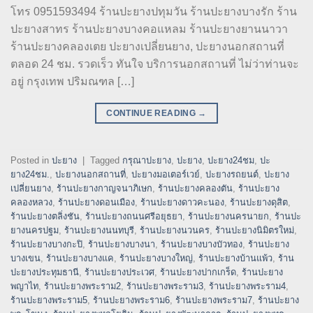
โทร 0951593494 ร้านปะยางปทุมวัน ร้านปะยางบางรัก ร้าน
ปะยางสาทร ร้านปะยางบางคอแหลม ร้านปะยางยานนาวา
ร้านปะยางคลองเตย ปะยางเปลี่ยนยาง, ปะยางนอกสถานที่
ตลอด 24 ชม. รวดเร็ว ทันใจ บริการนอกสถานที่ ไม่ว่าท่านจะ
อยู่ กรุงเทพ ปริมณฑล […]
CONTINUE READING
→
Posted in
ปะยาง
|
Tagged
กรุณาปะยาง
,
ปะยาง
,
ปะยาง24ชม
,
ปะ
ยาง24ชม.
,
ปะยางนอกสถานที่
,
ปะยางมอเตอร์เวย์
,
ปะยางรถยนต์
,
ปะยาง
เปลี่ยนยาง
,
ร้านปะยางกาญจนาภิเษก
,
ร้านปะยางคลองตัน
,
ร้านปะยาง
คลองหลวง
,
ร้านปะยางดอนเมือง
,
ร้านปะยางดาวคะนอง
,
ร้านปะยางดุสิต
,
ร้านปะยางตลิ่งชัน
,
ร้านปะยางถนนศรีอยุธยา
,
ร้านปะยางนครนายก
,
ร้านปะ
ยางนครปฐม
,
ร้านปะยางนนทบุรี
,
ร้านปะยางนวนคร
,
ร้านปะยางนิมิตรใหม่
,
ร้านปะยางบางกะปิ
,
ร้านปะยางบางนา
,
ร้านปะยางบางบัวทอง
,
ร้านปะยาง
บางเขน
,
ร้านปะยางบางแค
,
ร้านปะยางบางใหญ่
,
ร้านปะยางบ้านแพ้ว
,
ร้าน
ปะยางประทุมธานี
,
ร้านปะยางประเวศ
,
ร้านปะยางปากเกร็ด
,
ร้านปะยาง
พญาไท
,
ร้านปะยางพระราม2
,
ร้านปะยางพระราม3
,
ร้านปะยางพระราม4
,
ร้านปะยางพระราม5
,
ร้านปะยางพระราม6
,
ร้านปะยางพระราม7
,
ร้านปะยาง