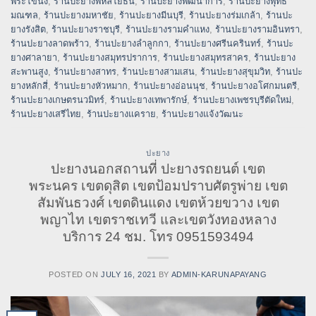
พระโขนง
,
ร้านปะยางพหลโยธิน
,
ร้านปะยางพัฒนาการ
,
ร้านปะยางพุทธ
มณฑล
,
ร้านปะยางมหาชัย
,
ร้านปะยางมีนบุรี
,
ร้านปะยางร่มเกล้า
,
ร้านปะ
ยางรังสิต
,
ร้านปะยางราชบุรี
,
ร้านปะยางรามคำแหง
,
ร้านปะยางรามอินทรา
,
ร้านปะยางลาดพร้าว
,
ร้านปะยางลำลูกกา
,
ร้านปะยางศรีนครินทร์
,
ร้านปะ
ยางศาลายา
,
ร้านปะยางสมุทรปราการ
,
ร้านปะยางสมุทรสาคร
,
ร้านปะยาง
สะพานสูง
,
ร้านปะยางสาทร
,
ร้านปะยางสามเสน
,
ร้านปะยางสุขุมวิท
,
ร้านปะ
ยางหลักสี่
,
ร้านปะยางหัวหมาก
,
ร้านปะยางอ่อนนุช
,
ร้านปะยางอโศกมนตรี
,
ร้านปะยางเกษตรนวมิทร์
,
ร้านปะยางเทพารักษ์
,
ร้านปะยางเพชรบุรีตัดใหม่
,
ร้านปะยางเสรีไทย
,
ร้านปะยางแคราย
,
ร้านปะยางแจ้งวัฒนะ
ปะยาง
ปะยางนอกสถานที่ ปะยางรถยนต์ เขต
พระนคร เขตดุสิต เขตป้อมปราบศัตรูพ่าย เขต
สัมพันธวงศ์ เขตดินแดง เขตห้วยขวาง เขต
พญาไท เขตราชเทวี และเขตวังทองหลาง
บริการ 24 ชม. โทร 0951593494
POSTED ON
JULY 16, 2021
BY
ADMIN-KARUNAPAYANG