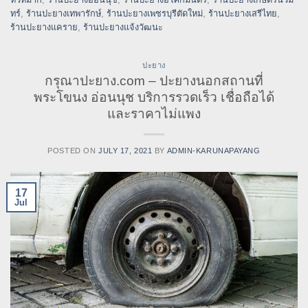
ทร์
,
ร้านปะยางเทพารักษ์
,
ร้านปะยางเพชรบุรีตัดใหม่
,
ร้านปะยางเสรีไทย
,
ร้านปะยางแคราย
,
ร้านปะยางแจ้งวัฒนะ
ปะยาง
กรุณาปะยาง.com – ปะยางนอกสถานที่
พระโขนง อ่อนนุช บริการรวดเร็ว เชื่อถือได้
และราคาไม่แพง
POSTED ON
JULY 17, 2021
BY
ADMIN-KARUNAPAYANG
17
Jul