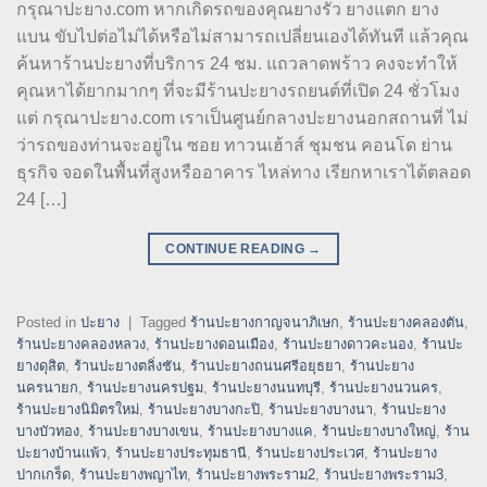
กรุณาปะยาง.com หากเกิดรถของคุณยางรั่ว ยางแตก ยาง
แบน ขับไปต่อไม่ได้หรือไม่สามารถเปลี่ยนเองได้ทันที แล้วคุณ
ค้นหาร้านปะยางที่บริการ 24 ชม. แถวลาดพร้าว คงจะทำให้
คุณหาได้ยากมากๆ ที่จะมีร้านปะยางรถยนต์ที่เปิด 24 ชั่วโมง
แต่ กรุณาปะยาง.com เราเป็นศูนย์กลางปะยางนอกสถานที่ ไม่
ว่ารถของท่านจะอยู่ใน ซอย ทาวนเฮ้าส์ ชุมชน คอนโด ย่าน
ธุรกิจ จอดในพื้นที่สูงหรืออาคาร ไหล่ทาง เรียกหาเราได้ตลอด
24 […]
CONTINUE READING
→
Posted in
ปะยาง
|
Tagged
ร้านปะยางกาญจนาภิเษก
,
ร้านปะยางคลองตัน
,
ร้านปะยางคลองหลวง
,
ร้านปะยางดอนเมือง
,
ร้านปะยางดาวคะนอง
,
ร้านปะ
ยางดุสิต
,
ร้านปะยางตลิ่งชัน
,
ร้านปะยางถนนศรีอยุธยา
,
ร้านปะยาง
นครนายก
,
ร้านปะยางนครปฐม
,
ร้านปะยางนนทบุรี
,
ร้านปะยางนวนคร
,
ร้านปะยางนิมิตรใหม่
,
ร้านปะยางบางกะปิ
,
ร้านปะยางบางนา
,
ร้านปะยาง
บางบัวทอง
,
ร้านปะยางบางเขน
,
ร้านปะยางบางแค
,
ร้านปะยางบางใหญ่
,
ร้าน
ปะยางบ้านแพ้ว
,
ร้านปะยางประทุมธานี
,
ร้านปะยางประเวศ
,
ร้านปะยาง
ปากเกร็ด
,
ร้านปะยางพญาไท
,
ร้านปะยางพระราม2
,
ร้านปะยางพระราม3
,