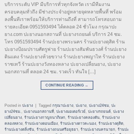
บริการระดับ VIP มีบริการทั่วทุกจังหวัด เรามีทีมงาน
ครอบคลุมทั่วถึง มีช่างประจำอยู่หลายจุดหลายพื้นที่ พร้อม
ลงพื้นทีเราพร้อมให้บริการท่านถึงที่ สามารถโทรสอบถาม
รายละเอียด 0951593494 ได้ตลอด 24 ชั่วโมง กรุณาปะ
ยาง.com ปะยางนอกสถานที่ ปะยางรถยนต์ บริการ 24 ชม.
โทร 0951593494 ร้านปะยางพระนคร ร้านปะยางดุสิต ร้าน
ปะยางป้อมปราบศัตรูพ่าย ร้านปะยางสัมพันธวงศ์ ร้านปะยาง
ดินแดง ร้านปะยางห้วยขวาง ร้านปะยางพญาไท ร้านปะยาง
ราชเทวี ร้านปะยางวังทองหลาง ปะยางเปลี่ยนยาง, ปะยาง
นอกสถานที่ ตลอด 24 ชม. รวดเร็ว ทันใจ […]
CONTINUE READING
→
Posted in
ปะยาง
|
Tagged
กรุณาปะยาง
,
ปะยาง
,
ปะยาง24ชม
,
ปะ
ยาง24ชม.
,
ปะยางนอกสถานที่
,
ปะยางมอเตอร์เวย์
,
ปะยางรถยนต์
,
ปะยาง
เปลี่ยนยาง
,
ร้านปะยางกาญจนาภิเษก
,
ร้านปะยางคลองตัน
,
ร้านปะยาง
คลองหลวง
,
ร้านปะยางดอนเมือง
,
ร้านปะยางดาวคะนอง
,
ร้านปะยางดุสิต
,
ร้านปะยางตลิ่งชัน
,
ร้านปะยางถนนศรีอยุธยา
,
ร้านปะยางนครนายก
,
ร้านปะ