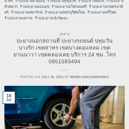
สาทร
,
ร้านปะยางสามเสน
,
ร้านปะยางสุขุมวิท
,
ร้านปะยางหลักสี่
,
ร้านปะยาง
หัวหมาก
,
ร้านปะยางอ่อนนุช
,
ร้านปะยางอโศกมนตรี
,
ร้านปะยางเกษตรนวมิ
ทร์
,
ร้านปะยางเทพารักษ์
,
ร้านปะยางเพชรบุรีตัดใหม่
,
ร้านปะยางเสรีไทย
,
ร้านปะยางแคราย
,
ร้านปะยางแจ้งวัฒนะ
ปะยาง
ปะยางนอกสถานที่ ปะยางรถยนต์ ปทุมวัน
บางรัก เขตสาทร เขตบางคอแหลม เขต
ยานนาวา เขตคลองเตย บริการ 24 ชม. โทร
0951593494
POSTED ON
JULY 16, 2021
BY
ADMIN-KARUNAPAYANG
16
Jul