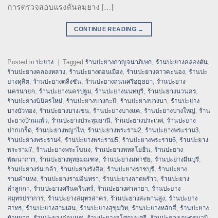
การตรวจสอบแรงดันลมยาง […]
CONTINUE READING
→
Posted in
ปะยาง
|
Tagged
ร้านปะยางกาญจนาภิเษก
,
ร้านปะยางคลองตัน
,
ร้านปะยางคลองหลวง
,
ร้านปะยางดอนเมือง
,
ร้านปะยางดาวคะนอง
,
ร้านปะ
ยางดุสิต
,
ร้านปะยางตลิ่งชัน
,
ร้านปะยางถนนศรีอยุธยา
,
ร้านปะยาง
นครนายก
,
ร้านปะยางนครปฐม
,
ร้านปะยางนนทบุรี
,
ร้านปะยางนวนคร
,
ร้านปะยางนิมิตรใหม่
,
ร้านปะยางบางกะปิ
,
ร้านปะยางบางนา
,
ร้านปะยาง
บางบัวทอง
,
ร้านปะยางบางเขน
,
ร้านปะยางบางแค
,
ร้านปะยางบางใหญ่
,
ร้าน
ปะยางบ้านแพ้ว
,
ร้านปะยางประทุมธานี
,
ร้านปะยางประเวศ
,
ร้านปะยาง
ปากเกร็ด
,
ร้านปะยางพญาไท
,
ร้านปะยางพระราม2
,
ร้านปะยางพระราม3
,
ร้านปะยางพระราม4
,
ร้านปะยางพระราม5
,
ร้านปะยางพระราม6
,
ร้านปะยาง
พระราม7
,
ร้านปะยางพระโขนง
,
ร้านปะยางพหลโยธิน
,
ร้านปะยาง
พัฒนาการ
,
ร้านปะยางพุทธมณฑล
,
ร้านปะยางมหาชัย
,
ร้านปะยางมีนบุรี
,
ร้านปะยางร่มเกล้า
,
ร้านปะยางรังสิต
,
ร้านปะยางราชบุรี
,
ร้านปะยาง
รามคำแหง
,
ร้านปะยางรามอินทรา
,
ร้านปะยางลาดพร้าว
,
ร้านปะยาง
ลำลูกกา
,
ร้านปะยางศรีนครินทร์
,
ร้านปะยางศาลายา
,
ร้านปะยาง
สมุทรปราการ
,
ร้านปะยางสมุทรสาคร
,
ร้านปะยางสะพานสูง
,
ร้านปะยาง
สาทร
,
ร้านปะยางสามเสน
,
ร้านปะยางสุขุมวิท
,
ร้านปะยางหลักสี่
,
ร้านปะยาง
หัวหมาก
,
ร้านปะยางอ่อนนุช
,
ร้านปะยางอโศกมนตรี
,
ร้านปะยางเกษตรนวมิ